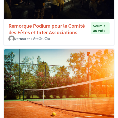
Remorque Podium pour le Comité
Soumis
au vote
des Fêtes et Inter Associations
Vernou en Fête
0
0