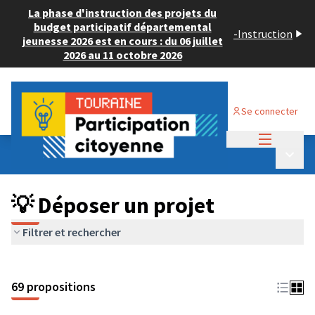
La phase d'instruction des projets du
budget participatif départemental
-
Instruction
jeunesse 2026 est en cours : du 06 juillet
2026 au 11 octobre 2026
Se connecter
Menu princi
Budget Participatif ADULTE 2024
/
Menu p
💡 Déposer un projet
💡 Déposer un projet
Filtrer et rechercher
69 propositions