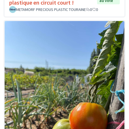
au vote
plastique en circuit court !
METAMORF PRECIOUS PLASTIC TOURAINE
0
0