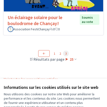
Un éclairage solaire pour le
Soumis
au vote
boulodrome de Chançay!
Association FestiChançay
0
0
1
2
3
Résultats par page :
25
Voir toutes les propositions retirées
Informations sur les cookies utilisés sur le site web
Nous utilisons des cookies sur notre site Web pour améliorer la
Conditions d'utilisation
performance et les contenus du site. Les cookies nous permettent
Paramètres des cookies
de fournir une expérience utilisateur et un contenu plus
CD37 sur X
CD37 sur Facebook
CD37 sur Instagram
CD37 sur YouTube