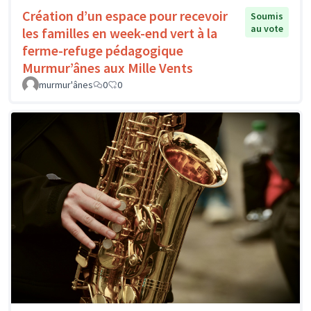
Création d’un espace pour recevoir
Soumis
au vote
les familles en week-end vert à la
ferme-refuge pédagogique
Murmur’ânes aux Mille Vents
murmur'ânes
0
0