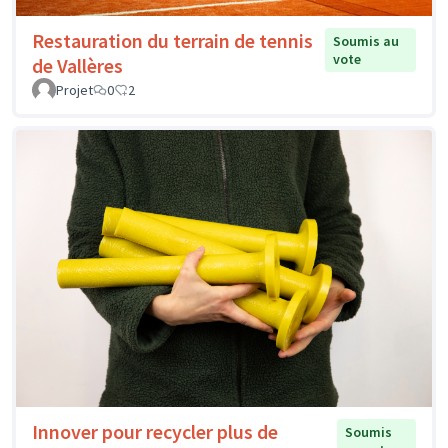
Restauration du terrain de tennis
Soumis au
vote
de Vallères
Projet
0
2
Innover pour recycler plus de
Soumis