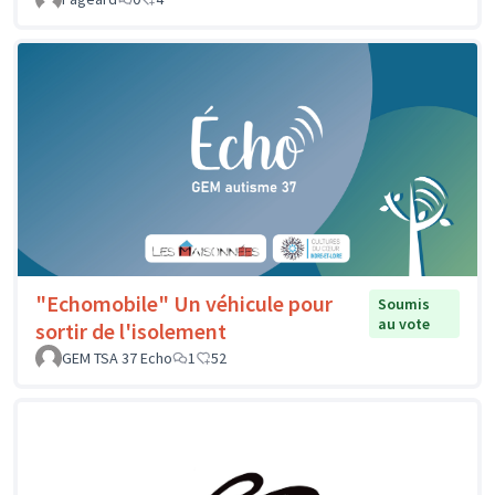
"Echomobile" Un véhicule pour
Soumis
au vote
sortir de l'isolement
GEM TSA 37 Echo
1
52