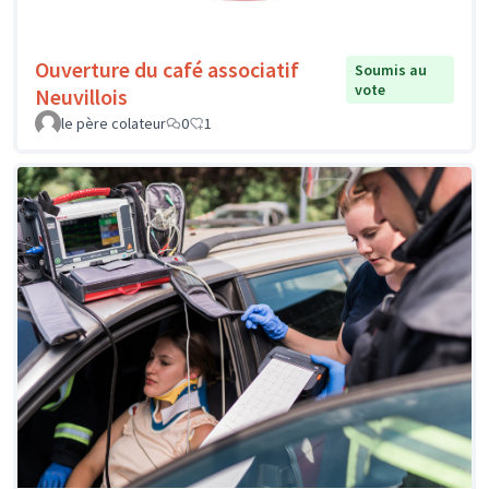
Ouverture du café associatif
Soumis au
vote
Neuvillois
le père colateur
0
1