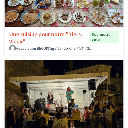
Une cuisine pour notre "Tiers-
Soumis au
vote
Vieux"
Association BEGUIN'âge Val-de-Cher
4
21