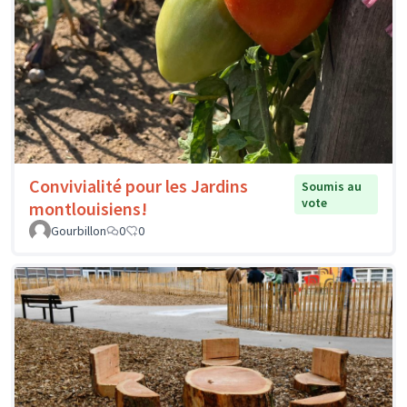
Convivialité pour les Jardins
Soumis au
vote
montlouisiens!
Gourbillon
0
0