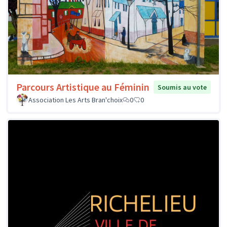
Parcours Artistique au Féminin
Soumis au vote
Association Les Arts Bran'choix
0
0