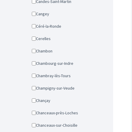
Candes-Saint-Martin
Cangey
Céré-la-Ronde
Cerelles
Chambon
Chambourg-sur-Indre
Chambray-lès-Tours
Champigny-sur-Veude
Chançay
Chanceaux-près-Loches
Chanceaux-sur-Choisille