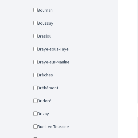
Bournan
Boussay
Braslou
Braye-sous-Faye
Braye-sur-Maulne
Brèches
Bréhémont
Bridoré
Brizay
Bueil-en-Touraine