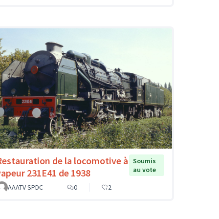
Restauration de la locomotive à
Soumis
au vote
vapeur 231E41 de 1938
AAATV SPDC
0
2