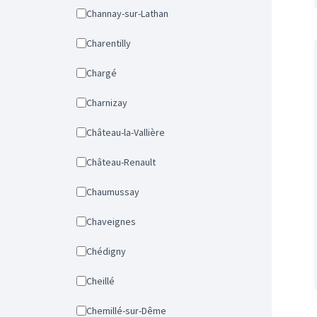
Channay-sur-Lathan
Charentilly
Chargé
Charnizay
Château-la-Vallière
Château-Renault
Chaumussay
Chaveignes
Chédigny
Cheillé
Chemillé-sur-Dême