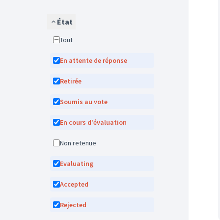
État
Tout
En attente de réponse
Retirée
Soumis au vote
En cours d'évaluation
Non retenue
Evaluating
Accepted
Rejected