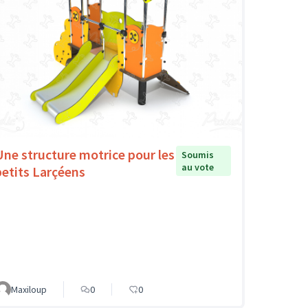
Une structure motrice pour les
Soumis
au vote
petits Larçéens
Maxiloup
0
0