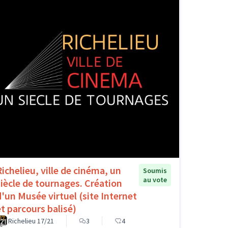
Richelieu, ville de cinéma, un
Soumis
au vote
siècle de tournages. Création
d'un Musée virtuel (site Internet
et parcours balisé)
Richelieu 17/21
3
4