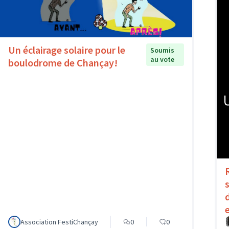
Un éclairage solaire pour le
Soumis
au vote
boulodrome de Chançay!
Association FestiChançay
0
0