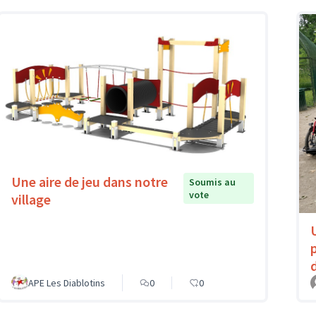
Une aire de jeu dans notre
Soumis au
vote
village
APE Les Diablotins
0
0