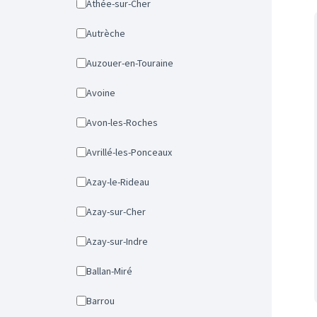
Athée-sur-Cher
Autrèche
Auzouer-en-Touraine
Avoine
Avon-les-Roches
Avrillé-les-Ponceaux
Azay-le-Rideau
Azay-sur-Cher
Azay-sur-Indre
Ballan-Miré
Barrou