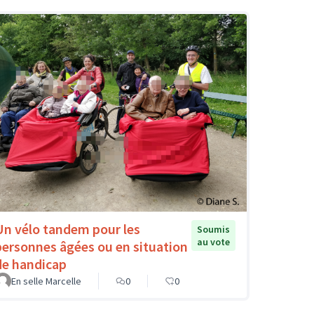
Un vélo tandem pour les
Soumis
au vote
personnes âgées ou en situation
de handicap
En selle Marcelle
0
0