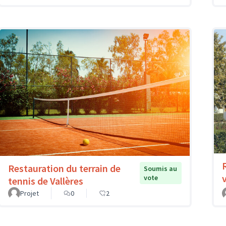
Restauration du terrain de
Soumis au
vote
tennis de Vallères
Projet
0
2