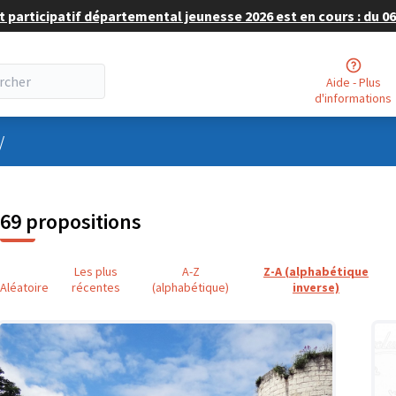
 participatif départemental jeunesse 2026 est en cours : du 06 
Aide - Plus
d'informations
nu utilisateur
/
69 propositions
Les plus
A-Z
Z-A (alphabétique
Aléatoire
récentes
(alphabétique)
inverse)