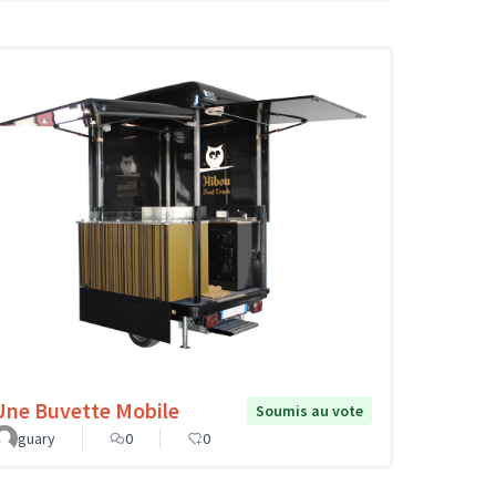
Une Buvette Mobile
Soumis au vote
guary
0
0