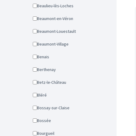
Beaulieu-lès-Loches
Beaumont-en-Véron
Beaumont-Louestault
Beaumont-Village
Benais
Berthenay
Betz-le-Château
Bléré
Bossay-sur-Claise
Bossée
Bourgueil