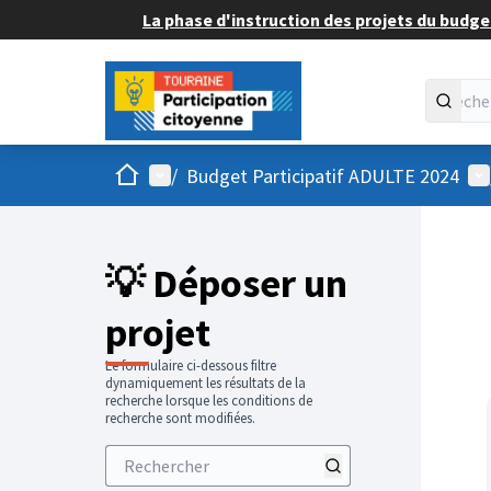
La phase d'instruction des projets du budget
Accueil
Menu principal
Me
/
Budget Participatif ADULTE 2024
💡 Déposer un
projet
Le formulaire ci-dessous filtre
dynamiquement les résultats de la
recherche lorsque les conditions de
recherche sont modifiées.