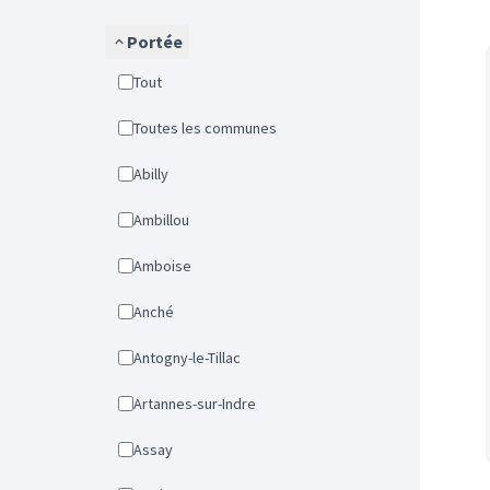
Portée
Tout
Toutes les communes
Abilly
Ambillou
Amboise
Anché
Antogny-le-Tillac
Artannes-sur-Indre
Assay