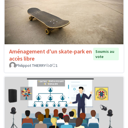
Aménagement d'un skate-park en
Soumis au
vote
accès libre
Philippot THIERRY
0
1