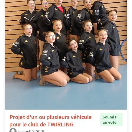
Projet d'un ou plusieurs véhicule
Soumis
au vote
pour le club de TWIRLING
lamirault
0
9