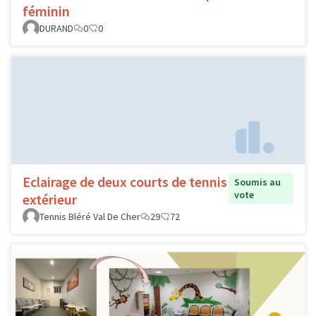
féminin
DURAND
0
0
Eclairage de deux courts de tennis
Soumis au
vote
extérieur
Tennis Bléré Val De Cher
29
72