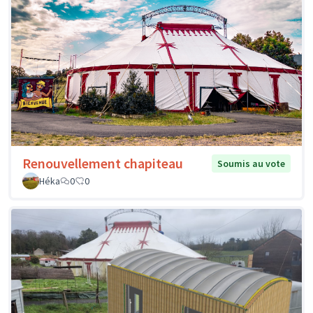
Renouvellement chapiteau
Soumis au vote
Héka
0
0