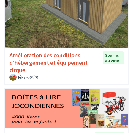
Amélioration des conditions
Soumis
au vote
d'hébergement et équipement
cirque
Héka
0
0