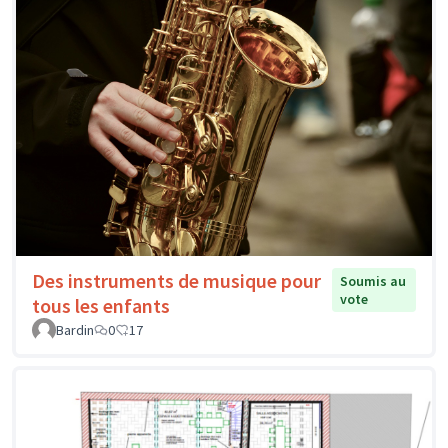
Des instruments de musique pour
Soumis au
vote
tous les enfants
Bardin
0
17