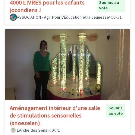
4000 LIVRES pour les enfants
Soumis au
vote
jocondiens !
ASSOCIATION - Agir Pour L'Éducation et la Jeunesse
0
1
Aménagement intérieur d'une salle
Soumis
au vote
de stimulations sensorielles
(snoezelen)
L'Arche des Sens
0
1