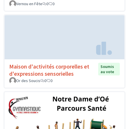
Vernou en Fête
0
0
Maison d'activités corporelles et
Soumis
au vote
d'expressions sensorielles
Or des Soucis
0
0