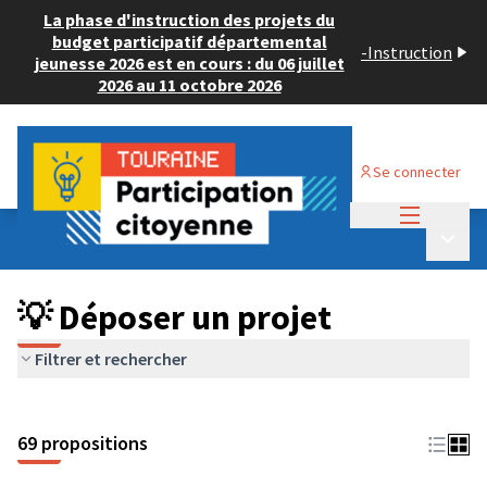
La phase d'instruction des projets du
budget participatif départemental
-
Instruction
jeunesse 2026 est en cours : du 06 juillet
2026 au 11 octobre 2026
Se connecter
Menu princi
Budget Participatif ADULTE 2024
/
Menu p
💡 Déposer un projet
💡 Déposer un projet
Filtrer et rechercher
69 propositions