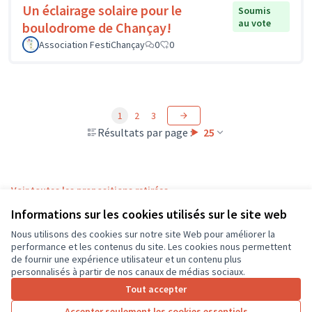
Un éclairage solaire pour le
Soumis
au vote
boulodrome de Chançay!
Association FestiChançay
0
0
1
2
3
Résultats par page :
25
Voir toutes les propositions retirées
Informations sur les cookies utilisés sur le site web
Nous utilisons des cookies sur notre site Web pour améliorer la
Conditions d'utilisation
performance et les contenus du site. Les cookies nous permettent
Paramètres des cookies
de fournir une expérience utilisateur et un contenu plus
CD37 sur X
CD37 sur Facebook
CD37 sur Instagram
CD37 sur YouTube
personnalisés à partir de nos canaux de médias sociaux.
(Lien externe)
(Lien externe)
(Lien externe)
(Lien externe)
Tout accepter
Accepter seulement les cookies essentiels