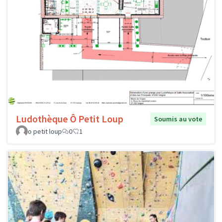
Ludothèque Ô Petit Loup
Soumis au vote
o petit loup
0
1