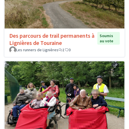
Des parcours de trail permanents à
Soumis
au vote
Lignières de Touraine
Les runners de Lignières
1
0