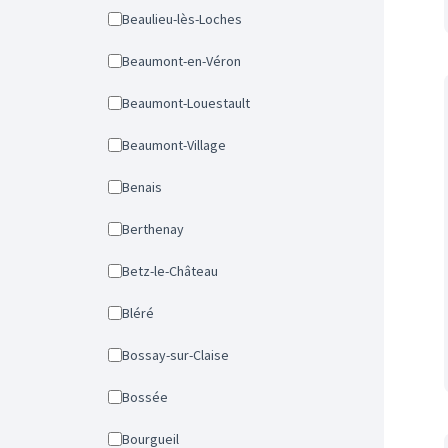
Beaulieu-lès-Loches
Beaumont-en-Véron
Beaumont-Louestault
Beaumont-Village
Benais
Berthenay
Betz-le-Château
Bléré
Bossay-sur-Claise
Bossée
Bourgueil