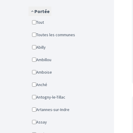
Portée
Tout
Toutes les communes
Abilly
Ambillou
Amboise
Anché
Antogny-le-Tillac
Artannes-sur-Indre
Assay