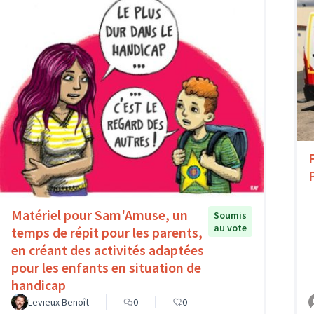
Matériel pour Sam'Amuse, un
Soumis
au vote
temps de répit pour les parents,
en créant des activités adaptées
pour les enfants en situation de
handicap
Levieux Benoît
0
0