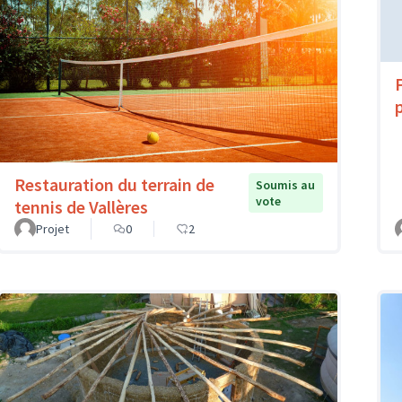
Restauration du terrain de
Soumis au
vote
tennis de Vallères
Projet
0
2