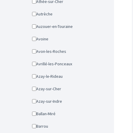
Athée-sur-Cher
Autrèche
Auzouer-en-Touraine
Avoine
Avon-les-Roches
Avrillé-les-Ponceaux
Azay-le-Rideau
Azay-sur-Cher
Azay-sur-Indre
Ballan-Miré
Barrou