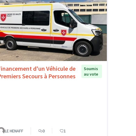
Financement d'un Véhicule de
Soumis
au vote
Premiers Secours à Personnes
LE HENAFF
0
1