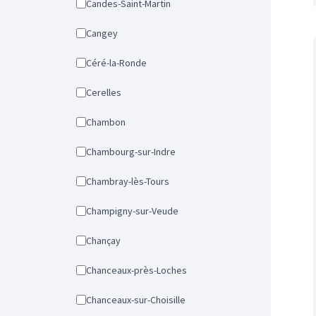
Candes-Saint-Martin
Cangey
Céré-la-Ronde
Cerelles
Chambon
Chambourg-sur-Indre
Chambray-lès-Tours
Champigny-sur-Veude
Chançay
Chanceaux-près-Loches
Chanceaux-sur-Choisille