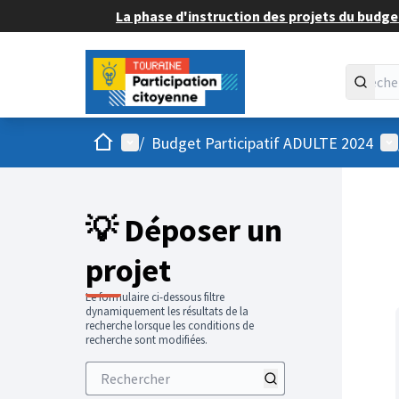
La phase d'instruction des projets du budget
Accueil
Menu principal
Me
/
Budget Participatif ADULTE 2024
💡 Déposer un
projet
Le formulaire ci-dessous filtre
dynamiquement les résultats de la
recherche lorsque les conditions de
recherche sont modifiées.