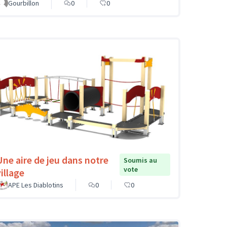
Gourbillon
0
0
Une aire de jeu dans notre
Soumis au
vote
illage
APE Les Diablotins
0
0