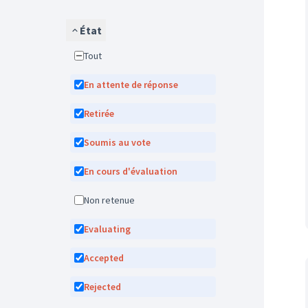
État
Tout
En attente de réponse
Retirée
Soumis au vote
En cours d'évaluation
Non retenue
Evaluating
Accepted
Rejected