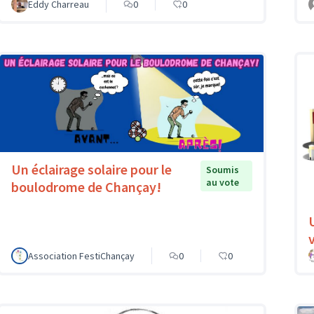
Eddy Charreau
0
0
Un éclairage solaire pour le
Soumis
au vote
boulodrome de Chançay!
v
Association FestiChançay
0
0