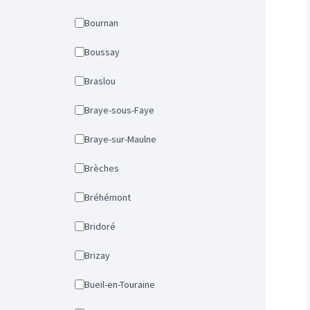
Bournan
Boussay
Braslou
Braye-sous-Faye
Braye-sur-Maulne
Brèches
Bréhémont
Bridoré
Brizay
Bueil-en-Touraine