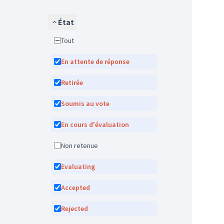
État
Tout
En attente de réponse
Retirée
Soumis au vote
En cours d'évaluation
Non retenue
Evaluating
Accepted
Rejected