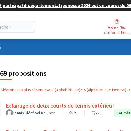
 participatif départemental jeunesse 2026 est en cours : du 06 
Aide - Plus
d'informations
nu utilisateur
/
69 propositions
Aléatoire
Les plus récentes
A-Z (alphabétique)
Z-A (alphabétique inverse)
Le
Eclairage de deux courts de tennis extérieur
Tennis Bléré Val De Cher
29
72
Soumis 