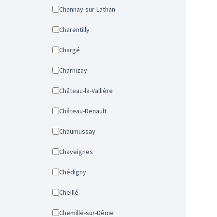
Channay-sur-Lathan
Charentilly
Chargé
Charnizay
Château-la-Vallière
Château-Renault
Chaumussay
Chaveignes
Chédigny
Cheillé
Chemillé-sur-Dême