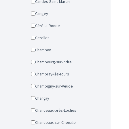
Candes-Saint-Martin
Cangey
Céré-la-Ronde
Cerelles
Chambon
Chambourg-sur-Indre
Chambray-lès-Tours
Champigny-sur-Veude
Chançay
Chanceaux-près-Loches
Chanceaux-sur-Choisille