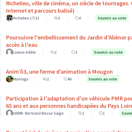
Richelieu, ville de cinéma, un siècle de tournages.
Internet et parcours balisé)
Richelieu 17/21
3
4
Soumis au vote
Poursuivre l'embellissement du Jardin d'Aliénor p
accès à l'eau
Louise-Adèle
2
3
Soumis au vote
Anim’ô3, une ferme d’animation à Mougon
Montagu
2
46
Soumis au vote
Participation à l'adaptation d'un véhicule PMR pou
65 ans et aux personnes handicapées du Pays Loir
ADMR- Bertrand Besse Saige
2
1
Soumi