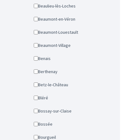
Beaulieu-lès-Loches
Beaumont-en-Véron
Beaumont-Louestault
Beaumont-Village
Benais
Berthenay
Betz-le-Château
Bléré
Bossay-sur-Claise
Bossée
Bourgueil