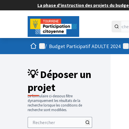
La phase d'instruction des projets du budget
Accueil
Menu principal
Me
/
Budget Participatif ADULTE 2024
💡 Déposer un
projet
Le formulaire ci-dessous filtre
dynamiquement les résultats de la
recherche lorsque les conditions de
recherche sont modifiées.