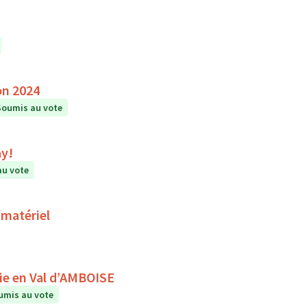
on 2024
Soumis au vote
ay!
au vote
 matériel
A la rencontre du ciel et des étoiles avec Astronomie en Val d’AMBOISE
umis au vote