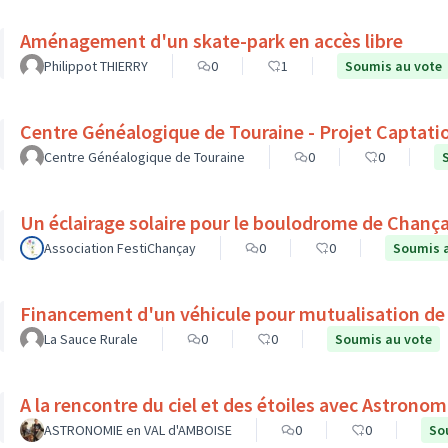
Aménagement d'un skate-park en accès libre
Philippot THIERRY
0
1
Soumis au vote
Centre Généalogique de Touraine - Projet Captati
Centre Généalogique de Touraine
0
0
Un éclairage solaire pour le boulodrome de Chanç
Association FestiChançay
0
0
Soumis 
Financement d'un véhicule pour mutualisation de
La Sauce Rurale
0
0
Soumis au vote
ASTRONOMIE en VAL d'AMBOISE
0
0
So