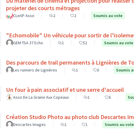
Du matériel de cinéma et projection pour réaliser 
projeter des courts métrages
CLeAP Asso
2
2
Soumis au vote
"Echomobile" Un véhicule pour sortir de l'isolem
GEM TSA 37 Echo
1
52
Soumis au vote
Des parcours de trail permanents à Lignières de T
Les runners de Lignières
1
0
Soumis a
Un four à pain associatif et une serre d'accueil
Asso De La Graine Aux Copeaux
1
6
Sou
Création Studio Photo au photo club Descartes I
Descartes Images
1
1
Soumis au vote