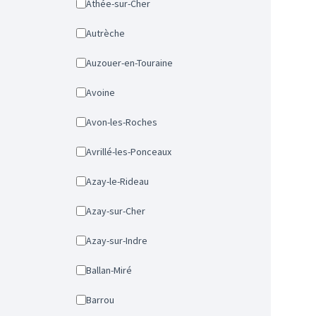
Athée-sur-Cher
Autrèche
Auzouer-en-Touraine
Avoine
Avon-les-Roches
Avrillé-les-Ponceaux
Azay-le-Rideau
Azay-sur-Cher
Azay-sur-Indre
Ballan-Miré
Barrou