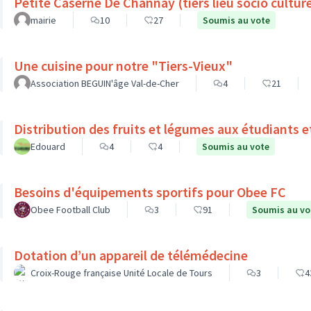
Petite Caserne De Channay (tiers lieu socio culture
mairie
10
27
Soumis au vote
Une cuisine pour notre "Tiers-Vieux"
Association BEGUIN'âge Val-de-Cher
4
21
Distribution des fruits et légumes aux étudiants e
Edouard
4
4
Soumis au vote
Besoins d'équipements sportifs pour Obee FC
Obee Football Club
3
91
Soumis au vo
Dotation d’un appareil de télémédecine
Croix-Rouge française Unité Locale de Tours
3
4