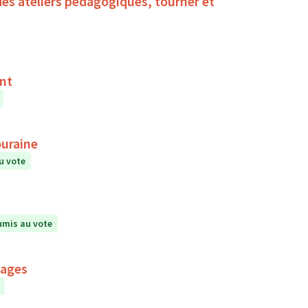
des ateliers pédagogiques, tourner et
ent
ouraine
u vote
mis au vote
mages