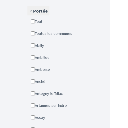
Portée
Tout
Toutes les communes
Abilly
Ambillou
Amboise
Anché
Antogny-le-Tillac
Artannes-sur-Indre
Assay