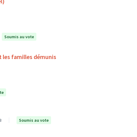
l)
Soumis au vote
t les familles démunis
te
3
Soumis au vote