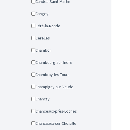
Candes-Saint-Martin
Cangey
Céré-la-Ronde
Cerelles
Chambon
Chambourg-sur-Indre
Chambray-lès-Tours
Champigny-sur-Veude
Chançay
Chanceaux-près-Loches
Chanceaux-sur-Choisille