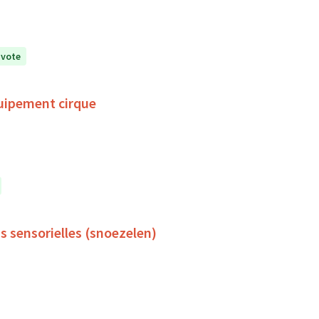
 vote
uipement cirque
s sensorielles (snoezelen)