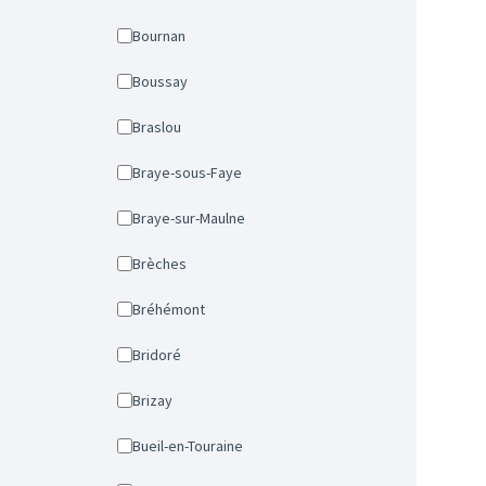
Bournan
Boussay
Braslou
Braye-sous-Faye
Braye-sur-Maulne
Brèches
Bréhémont
Bridoré
Brizay
Bueil-en-Touraine