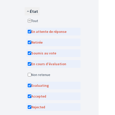
État
Tout
En attente de réponse
Retirée
Soumis au vote
En cours d'évaluation
Non retenue
Evaluating
Accepted
Rejected