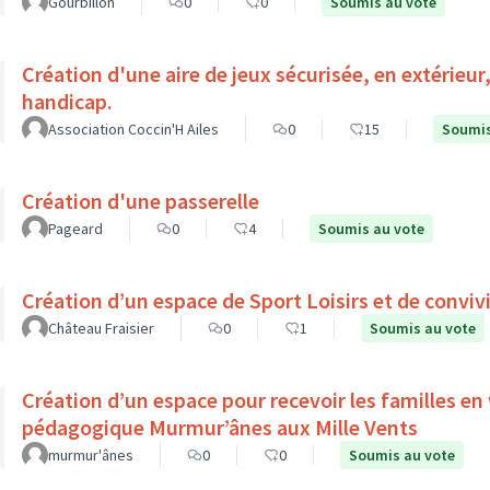
Gourbillon
0
0
Soumis au vote
Création d'une aire de jeux sécurisée, en extérieur
handicap.
Association Coccin'H Ailes
0
15
Soumis
Création d'une passerelle
Pageard
0
4
Soumis au vote
Création d’un espace de Sport Loisirs et de convivi
Château Fraisier
0
1
Soumis au vote
Création d’un espace pour recevoir les familles en
pédagogique Murmur’ânes aux Mille Vents
murmur'ânes
0
0
Soumis au vote