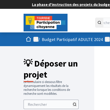
La phase d'instruction des projets du budget
Accueil
Menu principal
Me
/
Budget Participatif ADULTE 2024
💡 Déposer un
projet
Le formulaire ci-dessous filtre
dynamiquement les résultats de la
recherche lorsque les conditions de
recherche sont modifiées.