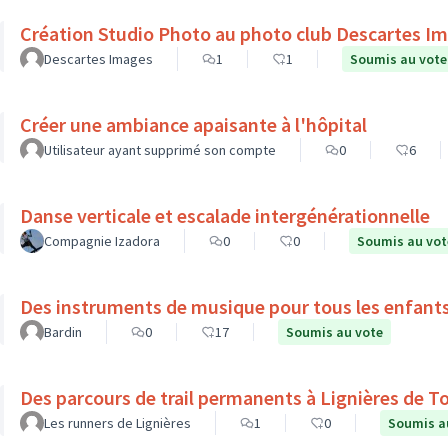
Création Studio Photo au photo club Descartes I
Descartes Images
1
1
Soumis au vote
Créer une ambiance apaisante à l'hôpital
Utilisateur ayant supprimé son compte
0
6
Danse verticale et escalade intergénérationnelle
Compagnie Izadora
0
0
Soumis au vot
Des instruments de musique pour tous les enfant
Bardin
0
17
Soumis au vote
Des parcours de trail permanents à Lignières de T
Les runners de Lignières
1
0
Soumis a