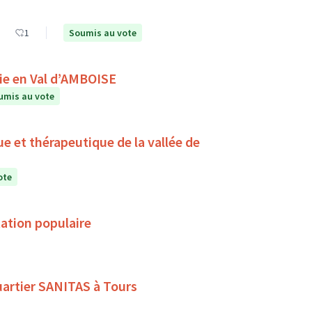
1
Soumis au vote
A la rencontre du ciel et des étoiles avec Astronomie en Val d’AMBOISE
umis au vote
ue et thérapeutique de la vallée de
ote
ation populaire
quartier SANITAS à Tours