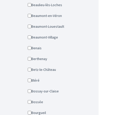
Beaulieu-lès-Loches
Beaumont-en-Véron
Beaumont-Louestault
Beaumont-Village
Benais
Berthenay
Betz-le-Château
Bléré
Bossay-sur-Claise
Bossée
Bourgueil