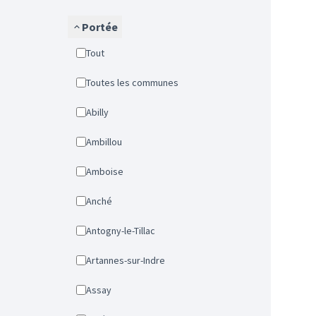
Portée
Tout
Toutes les communes
Abilly
Ambillou
Amboise
Anché
Antogny-le-Tillac
Artannes-sur-Indre
Assay