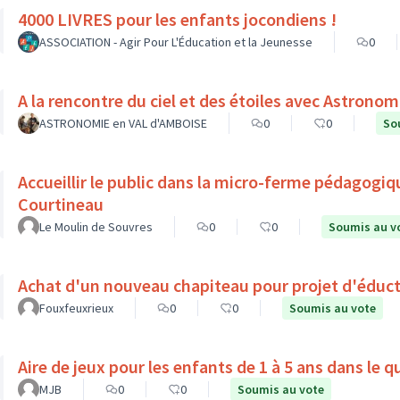
4000 LIVRES pour les enfants jocondiens !
ASSOCIATION - Agir Pour L'Éducation et la Jeunesse
0
ASTRONOMIE en VAL d'AMBOISE
0
0
So
Accueillir le public dans la micro-ferme pédagogiq
Courtineau
Le Moulin de Souvres
0
0
Soumis au v
Achat d'un nouveau chapiteau pour projet d'éduct
Fouxfeuxrieux
0
0
Soumis au vote
Aire de jeux pour les enfants de 1 à 5 ans dans le 
MJB
0
0
Soumis au vote