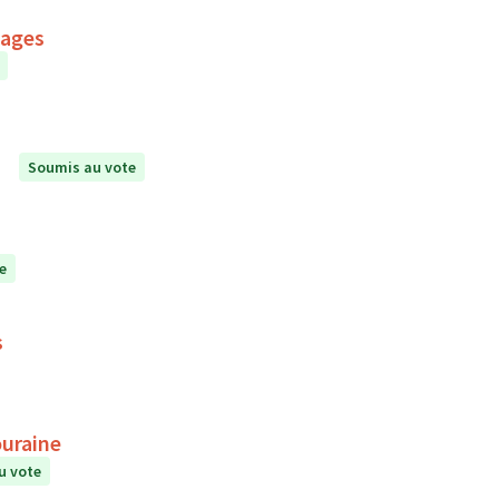
mages
Soumis au vote
e
s
ouraine
u vote