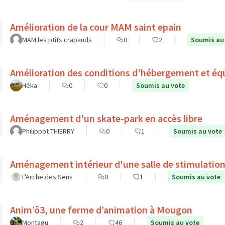
Amélioration de la cour MAM saint epain
MAM les ptits crapauds
0
2
Soumis au
Amélioration des conditions d'hébergement et éq
Héka
0
0
Soumis au vote
Aménagement d'un skate-park en accès libre
Philippot THIERRY
0
1
Soumis au vote
Aménagement intérieur d'une salle de stimulation
L'Arche des Sens
0
1
Soumis au vote
Anim’ô3, une ferme d’animation à Mougon
Montagu
2
46
Soumis au vote