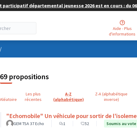
 participatif départemental jeunesse 2026 est en cours : du 06 
Aide - Plus
d'informations
nu utilisateur
/
69 propositions
Les plus
A-Z
Z-A (alphabétique
Aléatoire
récentes
(alphabétique)
inverse)
"Echomobile" Un véhicule pour sortir de l'isolem
GEM TSA 37 Echo
1
52
Soumis au vote