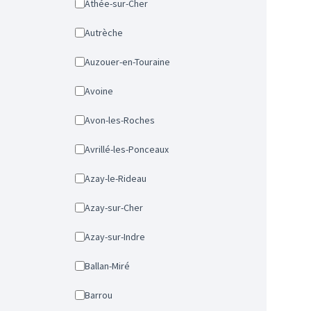
Athée-sur-Cher
Autrèche
Auzouer-en-Touraine
Avoine
Avon-les-Roches
Avrillé-les-Ponceaux
Azay-le-Rideau
Azay-sur-Cher
Azay-sur-Indre
Ballan-Miré
Barrou