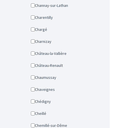
Channay-sur-Lathan
Charentilly
Chargé
Charnizay
Château-la-Vallière
Château-Renault
Chaumussay
Chaveignes
Chédigny
Cheillé
Chemillé-sur-Dême