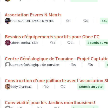
Association Esvres N Ments
ASSOCIATION ESVRES N MENTS
0
0
Sou
Besoins d'équipements sportifs pour Obee FC
Obee Football Club
3
91
Soumis au vo
Centre Généalogique de Touraine - Projet Captati
Centre Généalogique de Touraine
0
0
Construction d'une paillourte avec l'association 
Eddy Charreau
0
0
Soumis au vote
Convivialité pour les Jardins montlouisiens!