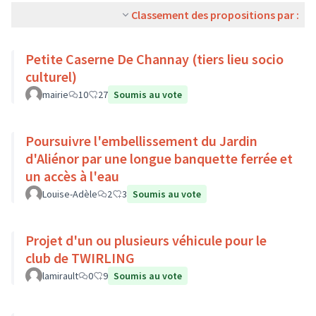
Classement des propositions par :
Petite Caserne De Channay (tiers lieu socio
culturel)
mairie
10
27
Soumis au vote
Poursuivre l'embellissement du Jardin
d'Aliénor par une longue banquette ferrée et
un accès à l'eau
Louise-Adèle
2
3
Soumis au vote
Projet d'un ou plusieurs véhicule pour le
club de TWIRLING
lamirault
0
9
Soumis au vote