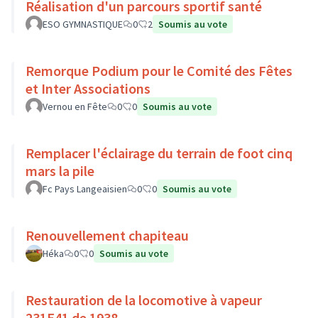
Réalisation d'un parcours sportif santé
ESO GYMNASTIQUE
0
2
Soumis au vote
Remorque Podium pour le Comité des Fêtes
et Inter Associations
Vernou en Fête
0
0
Soumis au vote
Remplacer l'éclairage du terrain de foot cinq
mars la pile
Fc Pays Langeaisien
0
0
Soumis au vote
Renouvellement chapiteau
Héka
0
0
Soumis au vote
Restauration de la locomotive à vapeur
231E41 de 1938