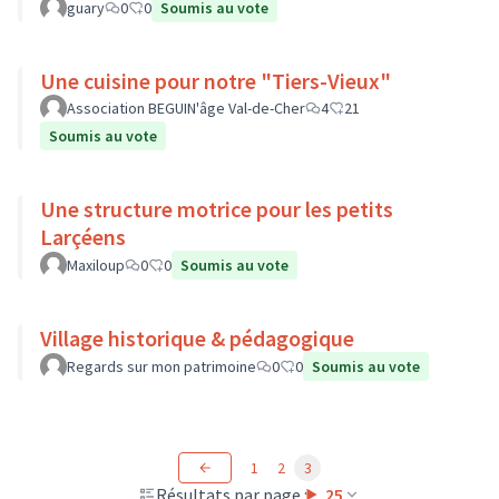
guary
0
0
Soumis au vote
Une cuisine pour notre "Tiers-Vieux"
Association BEGUIN'âge Val-de-Cher
4
21
Soumis au vote
Une structure motrice pour les petits
Larçéens
Maxiloup
0
0
Soumis au vote
Village historique & pédagogique
Regards sur mon patrimoine
0
0
Soumis au vote
1
2
3
Résultats par page :
25