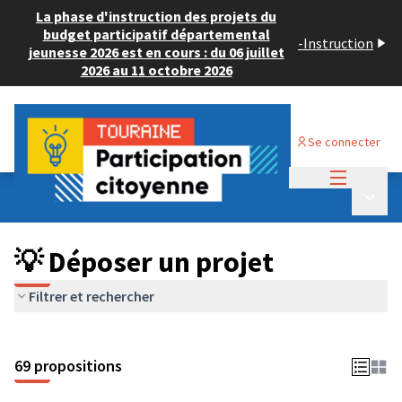
La phase d'instruction des projets du
budget participatif départemental
-
Instruction
jeunesse 2026 est en cours : du 06 juillet
2026 au 11 octobre 2026
Se connecter
Menu princi
Budget Participatif ADULTE 2024
/
Menu p
💡 Déposer un projet
💡 Déposer un projet
Filtrer et rechercher
69 propositions