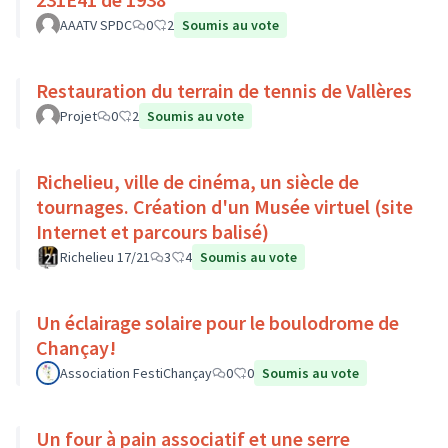
AAATV SPDC
0
2
Soumis au vote
Restauration du terrain de tennis de Vallères
Projet
0
2
Soumis au vote
Richelieu, ville de cinéma, un siècle de
tournages. Création d'un Musée virtuel (site
Internet et parcours balisé)
Richelieu 17/21
3
4
Soumis au vote
Un éclairage solaire pour le boulodrome de
Chançay!
Association FestiChançay
0
0
Soumis au vote
Un four à pain associatif et une serre