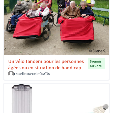
Un vélo tandem pour les personnes
Soumis
au vote
âgées ou en situation de handicap
En selle Marcelle
0
0