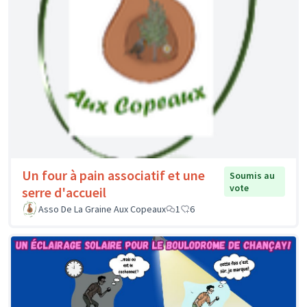
Un four à pain associatif et une
Soumis au
vote
serre d'accueil
Asso De La Graine Aux Copeaux
1
6