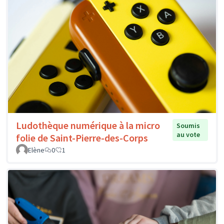
Ludothèque numérique à la micro
Soumis
au vote
folie de Saint-Pierre-des-Corps
Elène
0
1