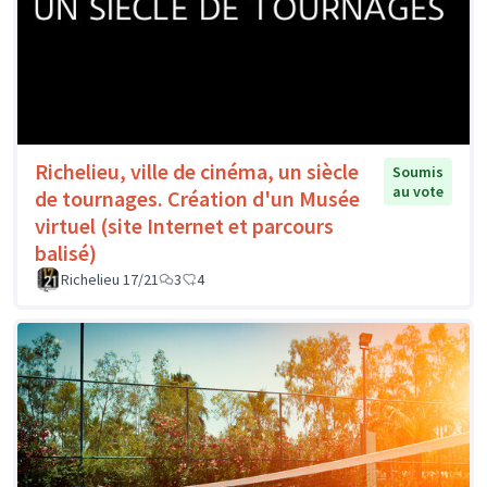
Richelieu, ville de cinéma, un siècle
Soumis
au vote
de tournages. Création d'un Musée
virtuel (site Internet et parcours
balisé)
Richelieu 17/21
3
4