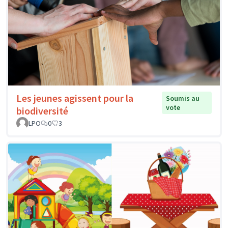
Les jeunes agissent pour la
Soumis au
vote
biodiversité
LPO
0
3