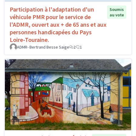
Participation à l'adaptation d'un
Soumis
au vote
véhicule PMR pour le service de
l'ADMR, ouvert aux + de 65 ans et aux
personnes handicapées du Pays
Loire-Touraine.
ADMR- Bertrand Besse Saige
2
1