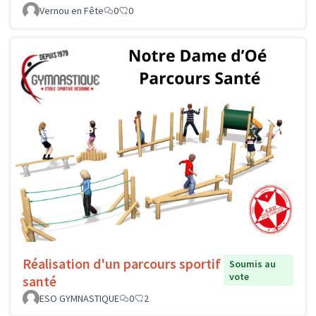
Vernou en Fête
0
0
Réalisation d'un parcours sportif
Soumis au
vote
santé
ESO GYMNASTIQUE
0
2