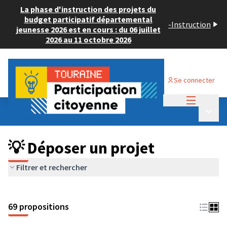
La phase d'instruction des projets du
budget participatif départemental
-
Instruction
jeunesse 2026 est en cours : du 06 juillet
2026 au 11 octobre 2026
Se connecter
Menu princi
Budget Participatif ADULTE 2024
/
Menu p
💡 Déposer un projet
💡 Déposer un projet
Filtrer et rechercher
69 propositions