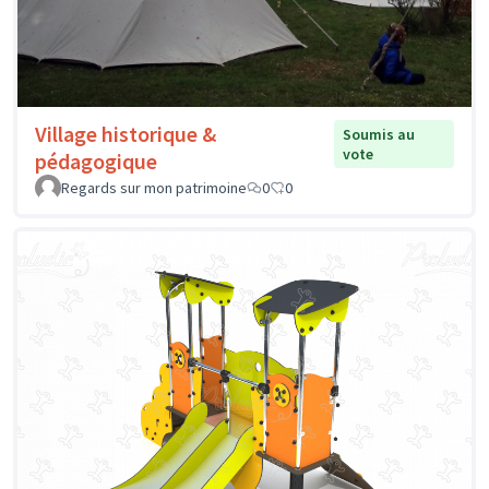
Village historique &
Soumis au
vote
pédagogique
Regards sur mon patrimoine
0
0