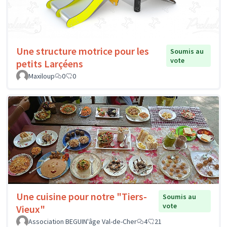
Une structure motrice pour les
Soumis au
vote
petits Larçéens
Maxiloup
0
0
Une cuisine pour notre "Tiers-
Soumis au
vote
Vieux"
Association BEGUIN'âge Val-de-Cher
4
21