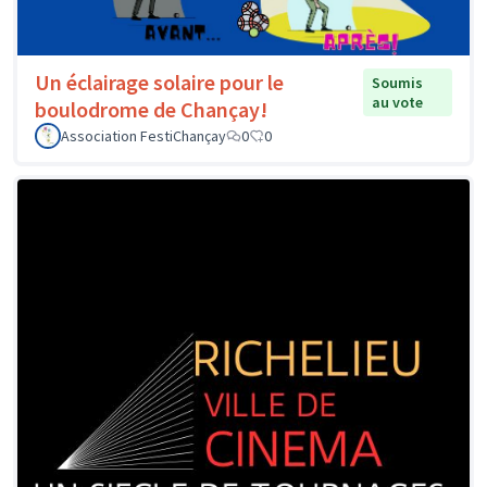
Un éclairage solaire pour le
Soumis
au vote
boulodrome de Chançay!
Association FestiChançay
0
0