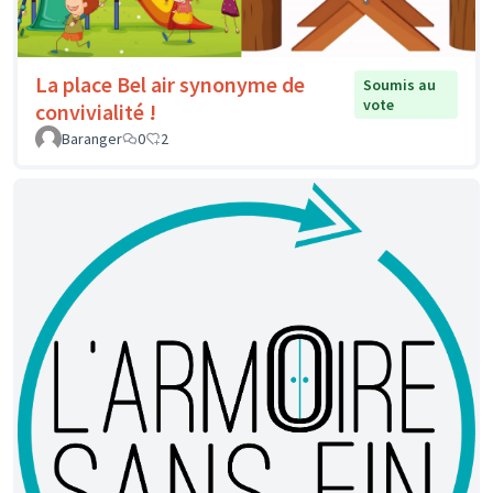
La place Bel air synonyme de
Soumis au
vote
convivialité !
Baranger
0
2