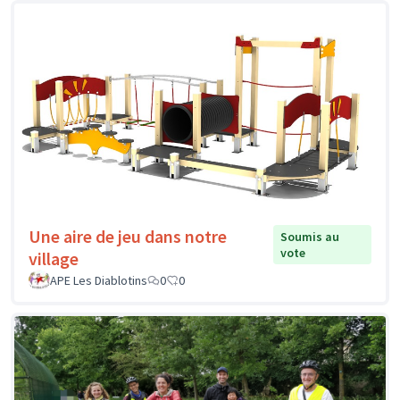
Une aire de jeu dans notre
Soumis au
vote
village
APE Les Diablotins
0
0