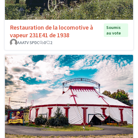
Restauration de la locomotive à
Soumis
au vote
vapeur 231E41 de 1938
AAATV SPDC
0
2