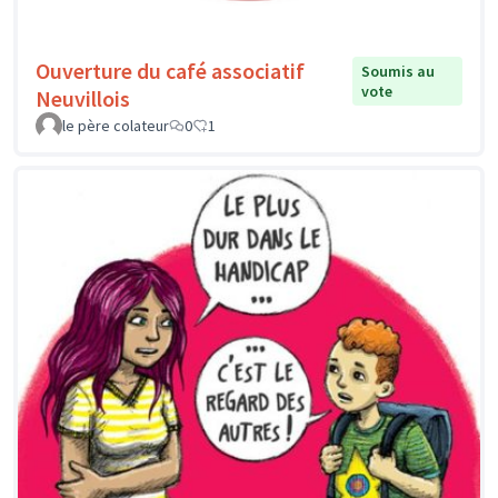
Ouverture du café associatif
Soumis au
vote
Neuvillois
le père colateur
0
1