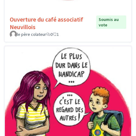
Ouverture du café associatif
Soumis au
vote
Neuvillois
le père colateur
0
1