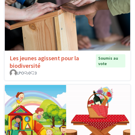
Les jeunes agissent pour la
Soumis au
vote
biodiversité
LPO
0
3