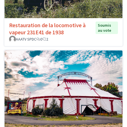
Restauration de la locomotive à
Soumis
au vote
vapeur 231E41 de 1938
AAATV SPDC
0
2