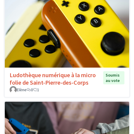
Ludothèque numérique à la micro
Soumis
au vote
folie de Saint-Pierre-des-Corps
Elène
0
1