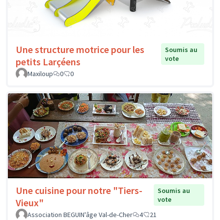
Une structure motrice pour les
Soumis au
vote
petits Larçéens
Maxiloup
0
0
Une cuisine pour notre "Tiers-
Soumis au
vote
Vieux"
Association BEGUIN'âge Val-de-Cher
4
21