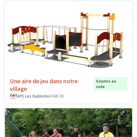
Une aire de jeu dans notre
Soumis au
vote
village
APE Les Diablotins
0
0