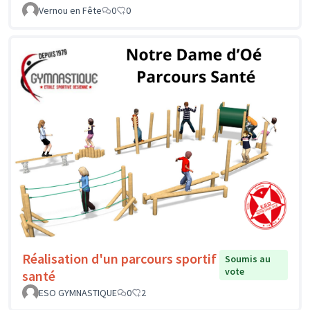
Vernou en Fête
0
0
Réalisation d'un parcours sportif
Soumis au
vote
santé
ESO GYMNASTIQUE
0
2