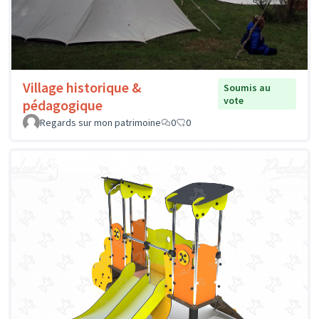
Village historique &
Soumis au
vote
pédagogique
Regards sur mon patrimoine
0
0