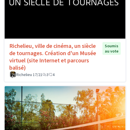
Richelieu, ville de cinéma, un siècle
Soumis
au vote
de tournages. Création d'un Musée
virtuel (site Internet et parcours
balisé)
Richelieu 17/21
3
4