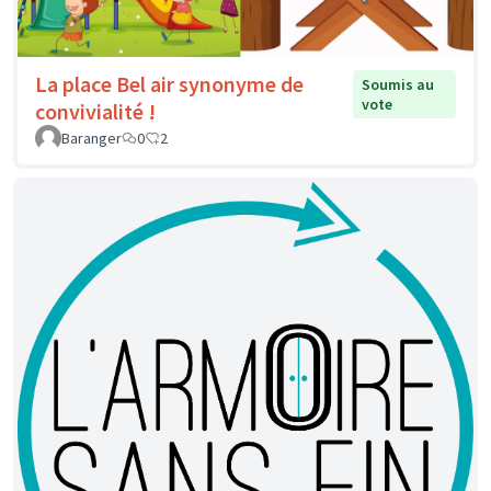
La place Bel air synonyme de
Soumis au
vote
convivialité !
Baranger
0
2