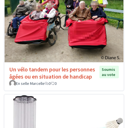
Un vélo tandem pour les personnes
Soumis
au vote
âgées ou en situation de handicap
En selle Marcelle
0
0