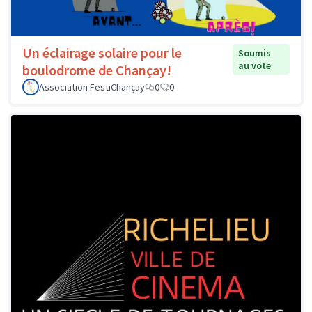
Un éclairage solaire pour le
Soumis
au vote
boulodrome de Chançay!
Association FestiChançay
0
0