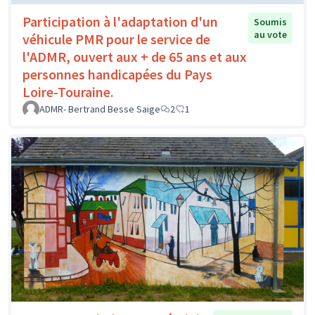
Participation à l'adaptation d'un
Soumis
au vote
véhicule PMR pour le service de
l'ADMR, ouvert aux + de 65 ans et aux
personnes handicapées du Pays
Loire-Touraine.
ADMR- Bertrand Besse Saige
2
1