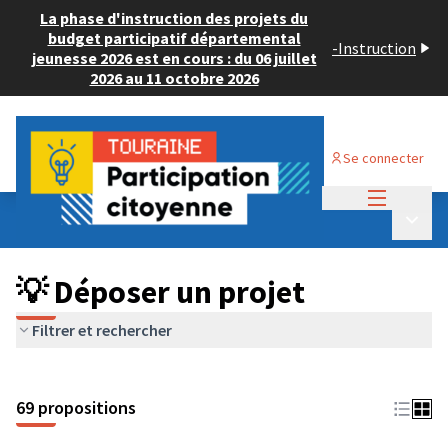
La phase d'instruction des projets du
budget participatif départemental
-
Instruction
jeunesse 2026 est en cours : du 06 juillet
2026 au 11 octobre 2026
Se connecter
Menu princi
Budget Participatif ADULTE 2024
/
Menu p
💡 Déposer un projet
💡 Déposer un projet
Filtrer et rechercher
69 propositions