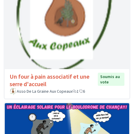
Un four à pain associatif et une
Soumis au
vote
serre d'accueil
Asso De La Graine Aux Copeaux
1
6