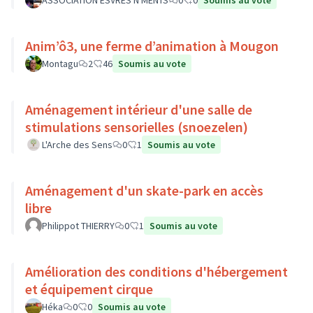
ASSOCIATION ESVRES N MENTS
0
0
Soumis au vote
Anim’ô3, une ferme d’animation à Mougon
Montagu
2
46
Soumis au vote
Aménagement intérieur d'une salle de
stimulations sensorielles (snoezelen)
L'Arche des Sens
0
1
Soumis au vote
Aménagement d'un skate-park en accès
libre
Philippot THIERRY
0
1
Soumis au vote
Amélioration des conditions d'hébergement
et équipement cirque
Héka
0
0
Soumis au vote