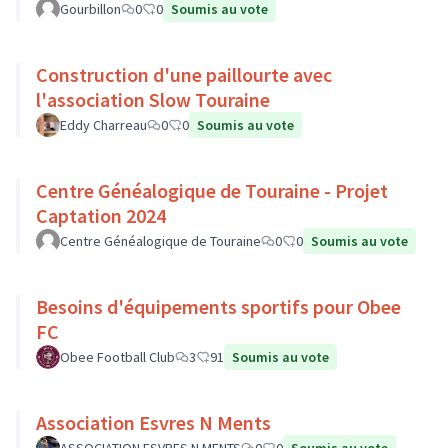
Gourbillon
0
0
Soumis au vote
Construction d'une paillourte avec
l'association Slow Touraine
Eddy Charreau
0
0
Soumis au vote
Centre Généalogique de Touraine - Projet
Captation 2024
Centre Généalogique de Touraine
0
0
Soumis au vote
Besoins d'équipements sportifs pour Obee
FC
Obee Football Club
3
91
Soumis au vote
Association Esvres N Ments