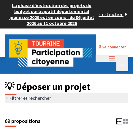
La phase d'instruction des projets du
budget participatif départemental
-
Instruction
jeunesse 2026 est en cours : du 06 juillet
2026 au 11 octobre 2026
Se connecter
Menu princi
Budget Participatif ADULTE 2024
/
Menu p
💡 Déposer un projet
💡 Déposer un projet
Filtrer et rechercher
69 propositions