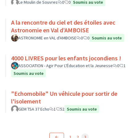
Le Moulin de Souvres
0
0
Soumis au vote
A la rencontre du ciel et des étoiles avec
Astronomie en Val d’AMBOISE
ASTRONOMIE en VAL d'AMBOISE
0
0
Soumis au vote
4000 LIVRES pour les enfants jocondiens !
ASSOCIATION - Agir Pour L'Éducation et la Jeunesse
0
1
Soumis au vote
"Echomobile" Un véhicule pour sortir de
l'isolement
GEM TSA 37 Echo
1
52
Soumis au vote
1
2
3