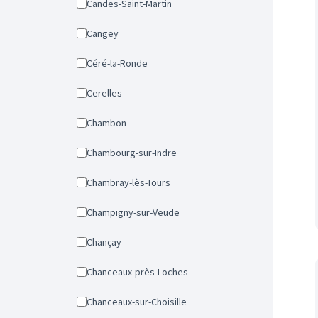
Candes-Saint-Martin
Cangey
Céré-la-Ronde
Cerelles
Chambon
Chambourg-sur-Indre
Chambray-lès-Tours
Champigny-sur-Veude
Chançay
Chanceaux-près-Loches
Chanceaux-sur-Choisille