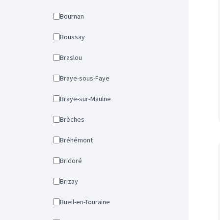
Bournan
Boussay
Braslou
Braye-sous-Faye
Braye-sur-Maulne
Brèches
Bréhémont
Bridoré
Brizay
Bueil-en-Touraine