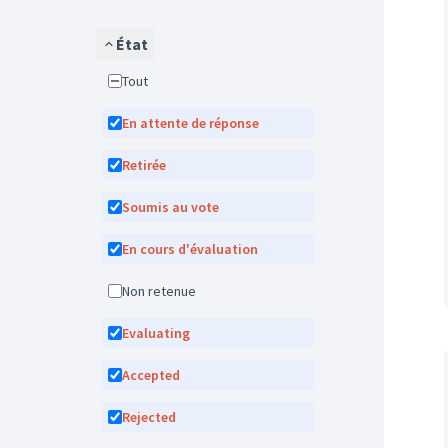
État
Tout
En attente de réponse
Retirée
Soumis au vote
En cours d'évaluation
Non retenue
Evaluating
Accepted
Rejected