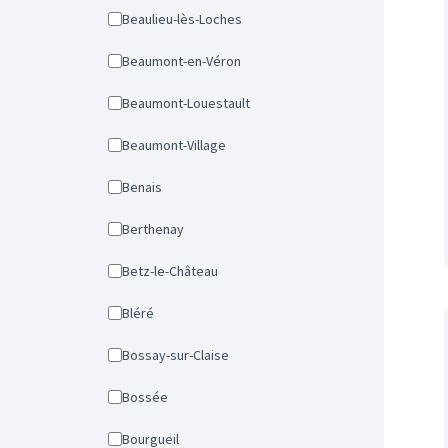
Beaulieu-lès-Loches
Beaumont-en-Véron
Beaumont-Louestault
Beaumont-Village
Benais
Berthenay
Betz-le-Château
Bléré
Bossay-sur-Claise
Bossée
Bourgueil