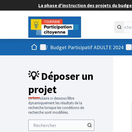
La phase d'instruction des projets du budget
Accueil
Menu principal
Me
/
Budget Participatif ADULTE 2024
💡 Déposer un
projet
Le formulaire ci-dessous filtre
dynamiquement les résultats de la
recherche lorsque les conditions de
recherche sont modifiées.