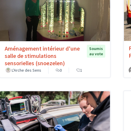
Aménagement intérieur d'une
Soumis
au vote
salle de stimulations
sensorielles (snoezelen)
L'Arche des Sens
0
1