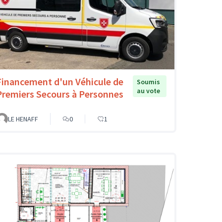
Financement d'un Véhicule de
Soumis
au vote
Premiers Secours à Personnes
LE HENAFF
0
1