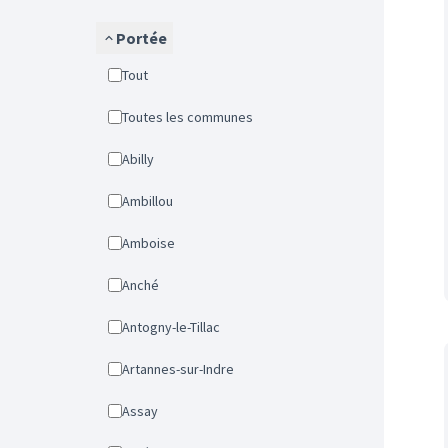
Portée
Tout
Toutes les communes
Abilly
Ambillou
Amboise
Anché
Antogny-le-Tillac
Artannes-sur-Indre
Assay