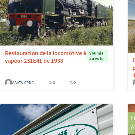
Restauration de la locomotive à
Soumis
au vote
vapeur 231E41 de 1938
AAATV SPDC
0
2