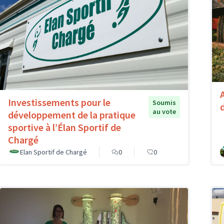
Investissements pour le
Soumis
au vote
développement de la pratique
sportive à l’Élan Sportif de
Chargé
Elan Sportif de Chargé
0
0