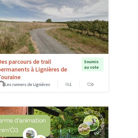
Des parcours de trail
Soumis
au vote
permanents à Lignières de
Touraine
Les runners de Lignières
1
0