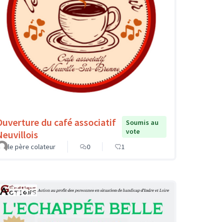
Ouverture du café associatif
Soumis au
vote
Neuvillois
le père colateur
0
1