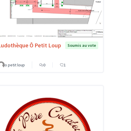
Ludothèque Ô Petit Loup
Soumis au vote
o petit loup
0
1