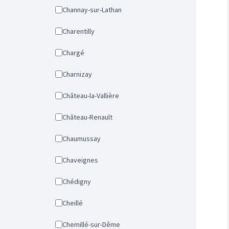
Channay-sur-Lathan
Charentilly
Chargé
Charnizay
Château-la-Vallière
Château-Renault
Chaumussay
Chaveignes
Chédigny
Cheillé
Chemillé-sur-Dême