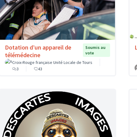
Dotation d’un appareil de
Soumis au
vote
télémédecine
Croix-Rouge française Unité Locale de Tours
3
43