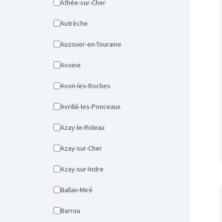
Athée-sur-Cher
Autrèche
Auzouer-en-Touraine
Avoine
Avon-les-Roches
Avrillé-les-Ponceaux
Azay-le-Rideau
Azay-sur-Cher
Azay-sur-Indre
Ballan-Miré
Barrou