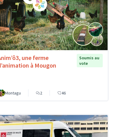
Anim’ô3, une ferme
Soumis au
vote
d’animation à Mougon
Montagu
2
46