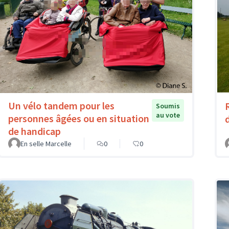
Un vélo tandem pour les
Soumis
au vote
personnes âgées ou en situation
de handicap
En selle Marcelle
0
0