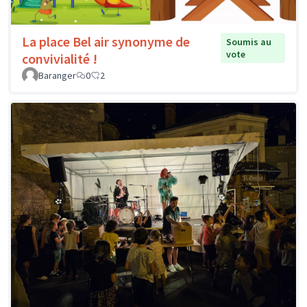
La place Bel air synonyme de
Soumis au
vote
convivialité !
Baranger
0
2