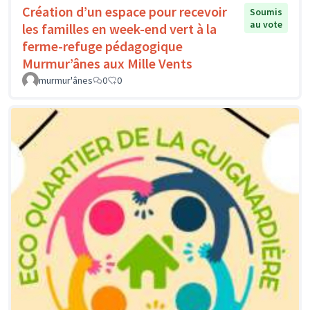
Création d’un espace pour recevoir
Soumis
au vote
les familles en week-end vert à la
ferme-refuge pédagogique
Murmur’ânes aux Mille Vents
murmur'ânes
0
0