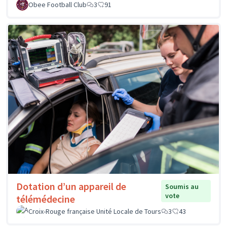
Obee Football Club
3
91
Dotation d’un appareil de
Soumis au
vote
télémédecine
Croix-Rouge française Unité Locale de Tours
3
43