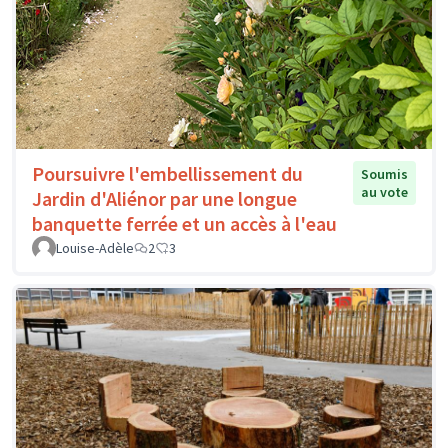
Poursuivre l'embellissement du
Soumis
au vote
Jardin d'Aliénor par une longue
banquette ferrée et un accès à l'eau
Louise-Adèle
2
3