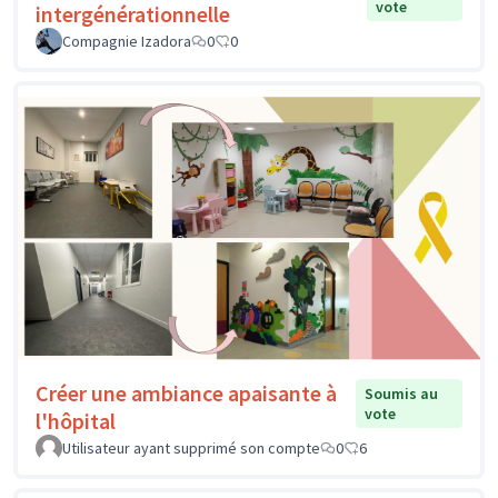
vote
intergénérationnelle
Compagnie Izadora
0
0
Créer une ambiance apaisante à
Soumis au
vote
l'hôpital
Utilisateur ayant supprimé son compte
0
6