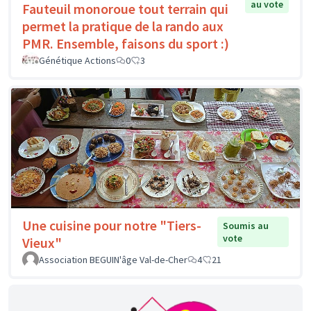
au vote
Fauteuil monoroue tout terrain qui
permet la pratique de la rando aux
PMR. Ensemble, faisons du sport :)
Génétique Actions
0
3
Une cuisine pour notre "Tiers-
Soumis au
vote
Vieux"
Association BEGUIN'âge Val-de-Cher
4
21