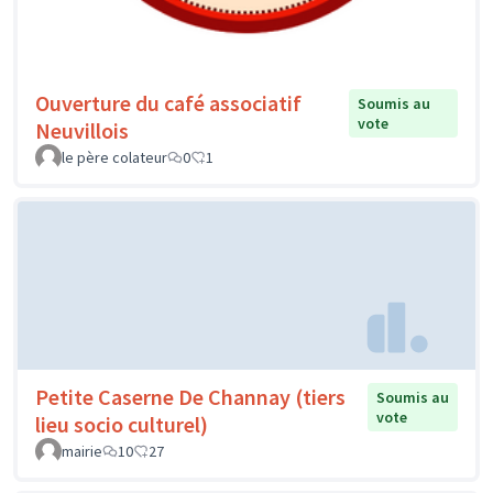
Ouverture du café associatif
Soumis au
vote
Neuvillois
le père colateur
0
1
Petite Caserne De Channay (tiers
Soumis au
vote
lieu socio culturel)
mairie
10
27