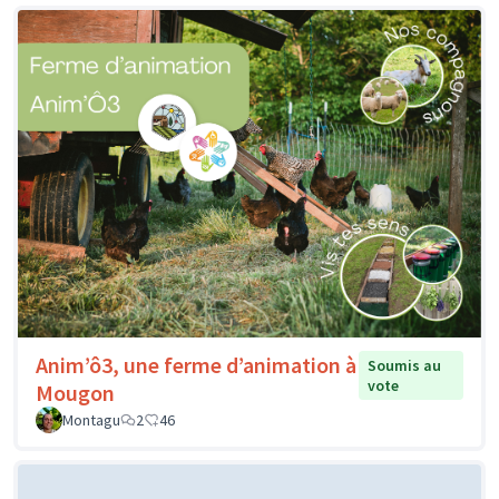
Anim’ô3, une ferme d’animation à
Soumis au
vote
Mougon
Montagu
2
46