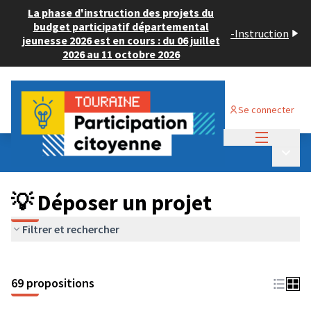
La phase d'instruction des projets du
budget participatif départemental
-
Instruction
jeunesse 2026 est en cours : du 06 juillet
2026 au 11 octobre 2026
Se connecter
Menu princi
Budget Participatif ADULTE 2024
/
Menu p
💡 Déposer un projet
💡 Déposer un projet
Filtrer et rechercher
69 propositions