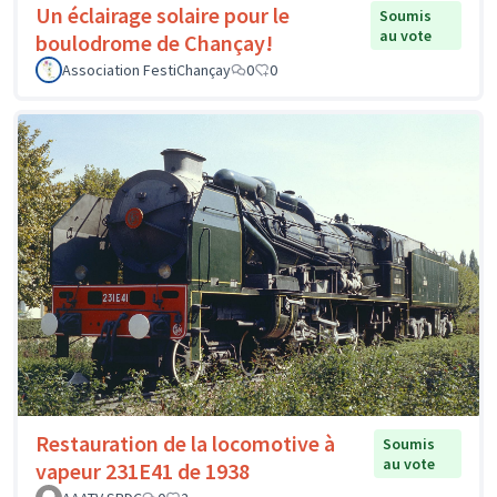
Un éclairage solaire pour le
Soumis
au vote
boulodrome de Chançay!
Association FestiChançay
0
0
Restauration de la locomotive à
Soumis
au vote
vapeur 231E41 de 1938