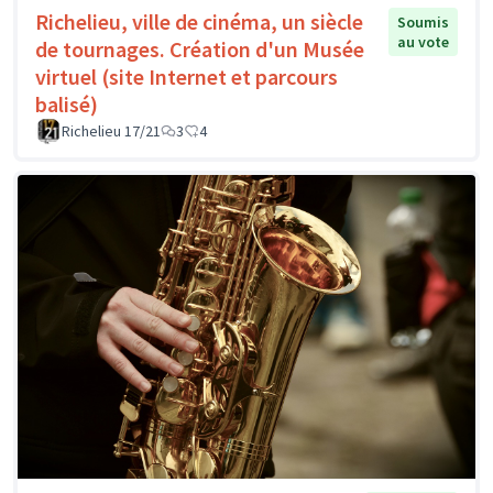
Richelieu, ville de cinéma, un siècle
Soumis
au vote
de tournages. Création d'un Musée
virtuel (site Internet et parcours
balisé)
Richelieu 17/21
3
4