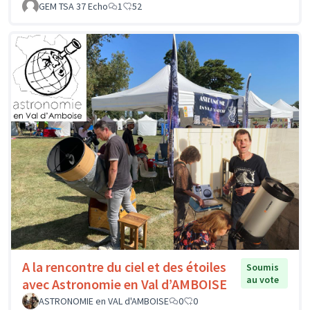
GEM TSA 37 Echo
1
52
A la rencontre du ciel et des étoiles
Soumis
au vote
avec Astronomie en Val d’AMBOISE
ASTRONOMIE en VAL d'AMBOISE
0
0