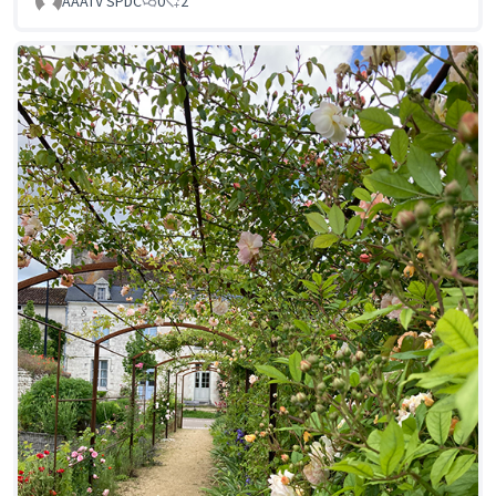
AAATV SPDC
0
2