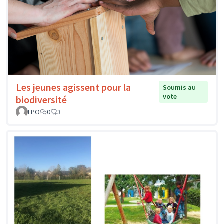
Les jeunes agissent pour la
Soumis au
vote
biodiversité
LPO
0
3