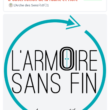
L'Arche des Sens
0
1