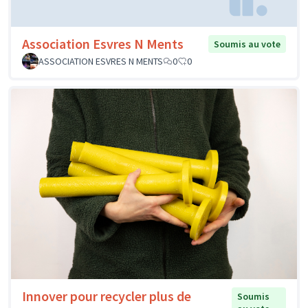
Association Esvres N Ments
Soumis au vote
ASSOCIATION ESVRES N MENTS
0
0
Innover pour recycler plus de
Soumis