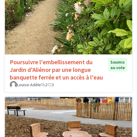
Poursuivre l'embellissement du
Soumis
au vote
Jardin d'Aliénor par une longue
banquette ferrée et un accès à l'eau
Louise-Adèle
2
3