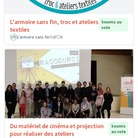
L'armoire sans fin, troc et ateliers
Soumis au
vote
textiles
L'armoire sans fin
0
0
Du matériel de cinéma et projection
Soumis
au vote
pour réaliser des ateliers