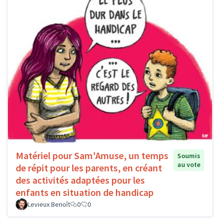
Matériel pour Sam'Amuse, un temps
Soumis
au vote
de répit pour les parents, en créant
des activités adaptées pour les
enfants en situation de handicap
Levieux Benoît
0
0