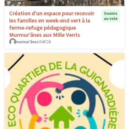
Création d’un espace pour recevoir
Soumis
au vote
les familles en week-end vert à la
ferme-refuge pédagogique
Murmur’ânes aux Mille Vents
murmur'ânes
0
0