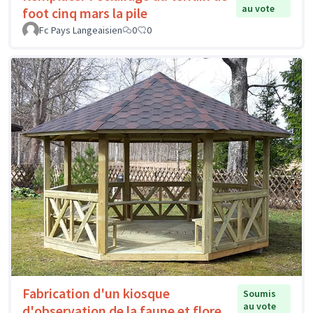
au vote
foot cinq mars la pile
Fc Pays Langeaisien
0
0
Fabrication d'un kiosque
Soumis
au vote
d'observation de la faune et flore