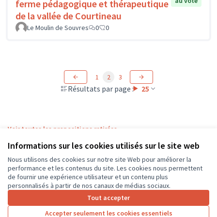
au vote
ferme pédagogique et thérapeutique
de la vallée de Courtineau
Le Moulin de Souvres
0
0
1
2
3
Résultats par page :
25
Voir toutes les propositions retirées
Informations sur les cookies utilisés sur le site web
Nous utilisons des cookies sur notre site Web pour améliorer la
Conditions d'utilisation
performance et les contenus du site. Les cookies nous permettent
Paramètres des cookies
de fournir une expérience utilisateur et un contenu plus
CD37 sur X
CD37 sur Facebook
CD37 sur Instagram
CD37 sur YouTube
personnalisés à partir de nos canaux de médias sociaux.
(Lien externe)
(Lien externe)
(Lien externe)
(Lien externe)
Tout accepter
Accepter seulement les cookies essentiels