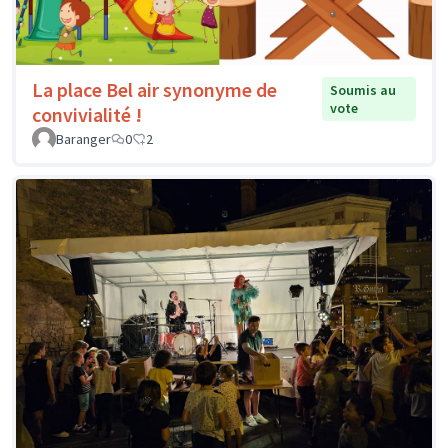
La place Bel air synonyme de
Soumis au
vote
convivialité !
Baranger
0
2