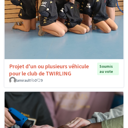
Projet d'un ou plusieurs véhicule
Soumis
au vote
pour le club de TWIRLING
lamirault
0
9