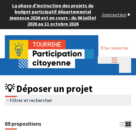
La phase d'instruction des projets du
budget participatif départemental
-
Instruction
jeunesse 2026 est en cours : du 06 juillet
2026 au 11 octobre 2026
Se connecter
Menu princi
Budget Participatif ADULTE 2024
/
Menu p
💡 Déposer un projet
💡 Déposer un projet
Filtrer et rechercher
69 propositions