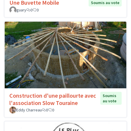
Une Buvette Mobile
Soumis au vote
guary
0
0
Construction d'une paillourte avec
Soumis
au vote
l'association Slow Touraine
Eddy Charreau
0
0