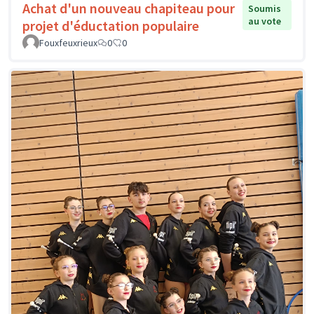
Achat d'un nouveau chapiteau pour
Soumis
au vote
projet d'éductation populaire
Fouxfeuxrieux
0
0