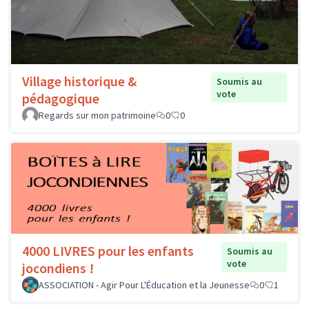
Village historique &
Soumis au
vote
pédagogique
Regards sur mon patrimoine
0
0
4000 LIVRES pour les enfants
Soumis au
vote
jocondiens !
ASSOCIATION - Agir Pour L'Éducation et la Jeunesse
0
1