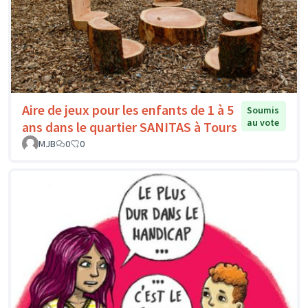
Aire de jeux pour les enfants de 1 à 5
Soumis
au vote
ans dans le quartier SANITAS à Tours
MJB
0
0