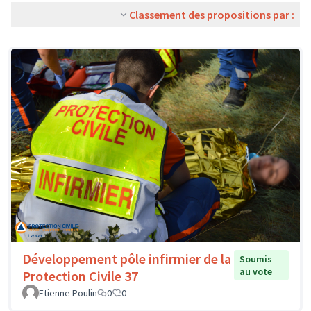
Classement des propositions par :
Développement pôle infirmier de la
Soumis
au vote
Protection Civile 37
Etienne Poulin
0
0