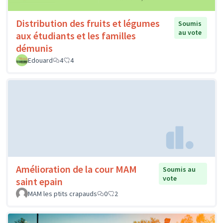
Distribution des fruits et légumes
Soumis
au vote
aux étudiants et les familles
démunis
Edouard
4
4
Amélioration de la cour MAM
Soumis au
vote
saint epain
MAM les ptits crapauds
0
2