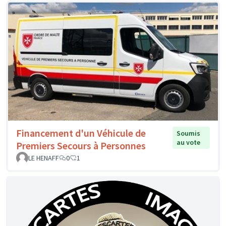
Financement d'un Véhicule de
Soumis
au vote
Premiers Secours à Personnes
LE HENAFF
0
1