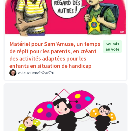
Matériel pour Sam'Amuse, un temps
Soumis
au vote
de répit pour les parents, en créant
des activités adaptées pour les
enfants en situation de handicap
Levieux Benoît
0
0