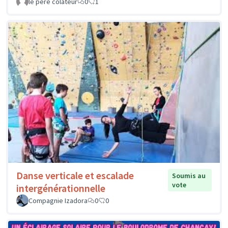
le père colateur
0
1
Danse verticale et escalade
Soumis au
vote
intergénérationnelle
Compagnie Izadora
0
0