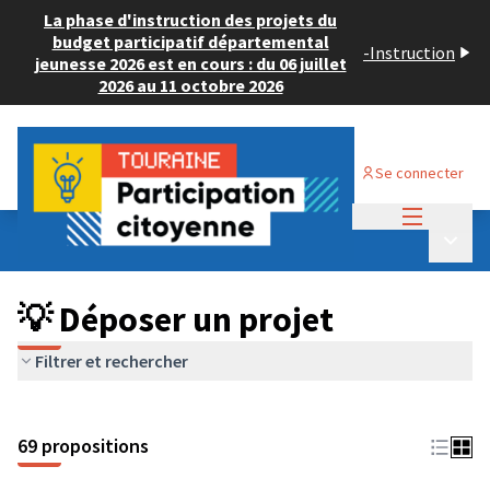
La phase d'instruction des projets du
budget participatif départemental
-
Instruction
jeunesse 2026 est en cours : du 06 juillet
2026 au 11 octobre 2026
Se connecter
Menu princi
Budget Participatif ADULTE 2024
/
Menu p
💡 Déposer un projet
💡 Déposer un projet
Filtrer et rechercher
69 propositions