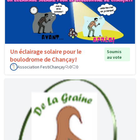
Un éclairage solaire pour le
Soumis
au vote
boulodrome de Chançay!
Association FestiChançay
0
0