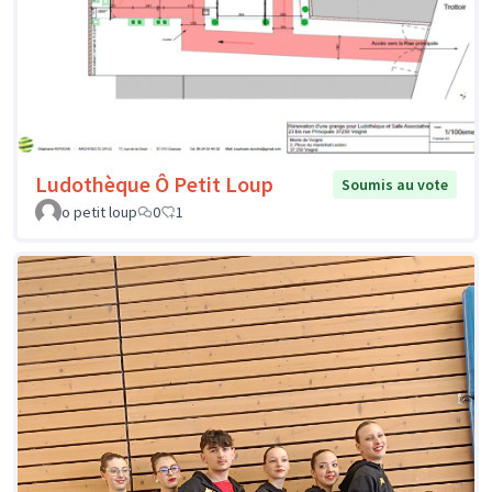
Ludothèque Ô Petit Loup
Soumis au vote
o petit loup
0
1