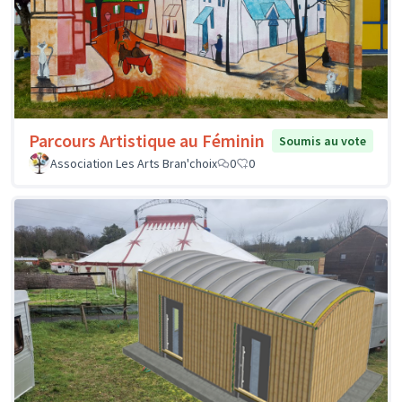
Parcours Artistique au Féminin
Soumis au vote
Association Les Arts Bran'choix
0
0