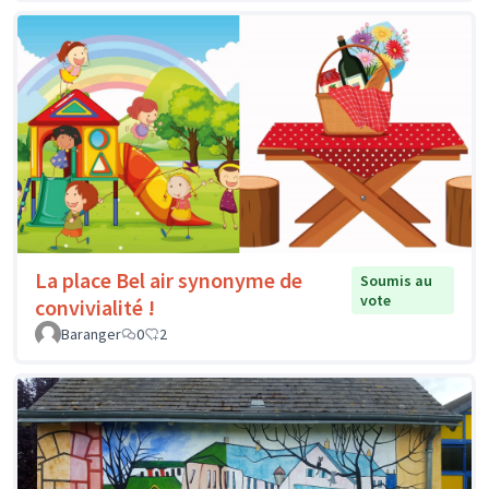
La place Bel air synonyme de
Soumis au
vote
convivialité !
Baranger
0
2