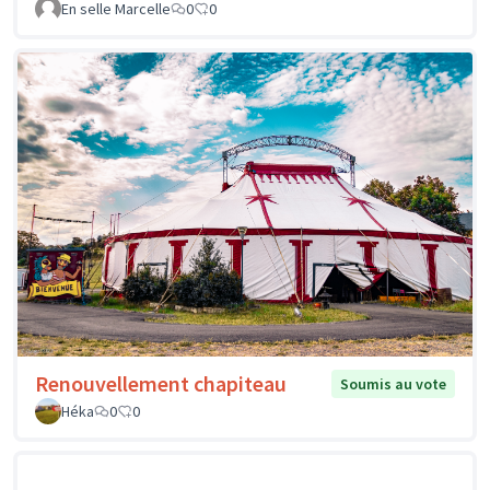
En selle Marcelle
0
0
Renouvellement chapiteau
Soumis au vote
Héka
0
0