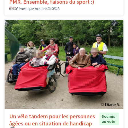
PMR. Ensemble, faisons du sport :)
Génétique Actions
0
3
Un vélo tandem pour les personnes
Soumis
au vote
âgées ou en situation de handicap