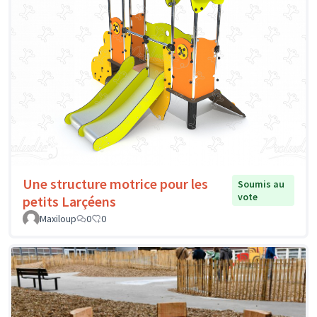
Une structure motrice pour les
Soumis au
vote
petits Larçéens
Maxiloup
0
0