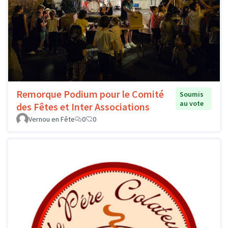
Remorque Podium pour le Comité
Soumis
au vote
des Fêtes et Inter Associations
Vernou en Fête
0
0