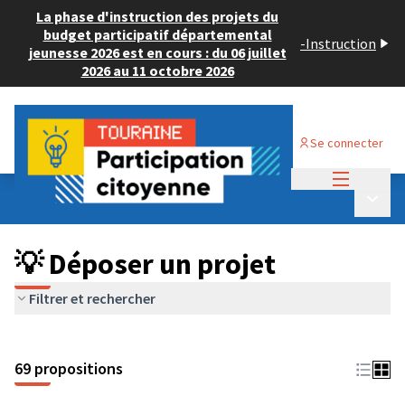
La phase d'instruction des projets du
budget participatif départemental
-
Instruction
jeunesse 2026 est en cours : du 06 juillet
2026 au 11 octobre 2026
Se connecter
Menu princi
Budget Participatif ADULTE 2024
/
Menu p
💡 Déposer un projet
💡 Déposer un projet
Filtrer et rechercher
69 propositions