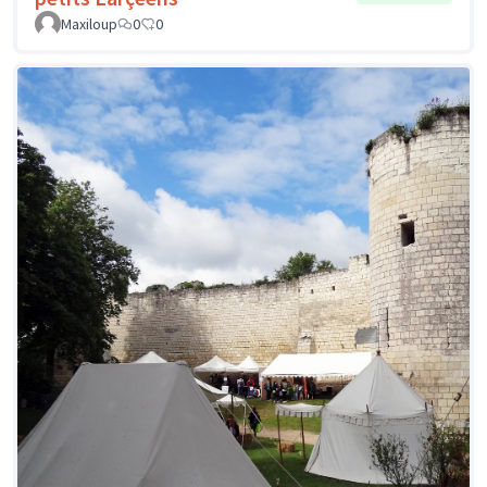
Maxiloup
0
0