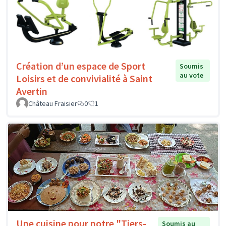
Création d’un espace de Sport
Soumis
au vote
Loisirs et de convivialité à Saint
Avertin
Château Fraisier
0
1
Une cuisine pour notre "Tiers-
Soumis au