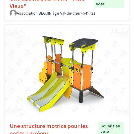
vote
Vieux"
Association BEGUIN'âge Val-de-Cher
4
21
Une structure motrice pour les
Soumis au
vote
petits Larçéens