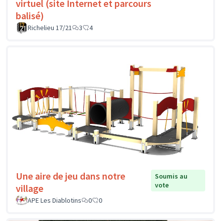
virtuel (site Internet et parcours
balisé)
Richelieu 17/21
3
4
Une aire de jeu dans notre
Soumis au
vote
village
APE Les Diablotins
0
0