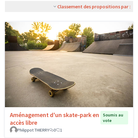
Classement des propositions par :
Aménagement d'un skate-park en
Soumis au
vote
accès libre
Philippot THIERRY
0
1