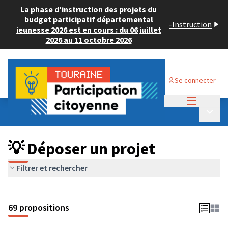
La phase d'instruction des projets du
budget participatif départemental
-
Instruction
jeunesse 2026 est en cours : du 06 juillet
2026 au 11 octobre 2026
Se connecter
Menu princi
Budget Participatif ADULTE 2024
/
Menu p
💡 Déposer un projet
💡 Déposer un projet
Filtrer et rechercher
69 propositions