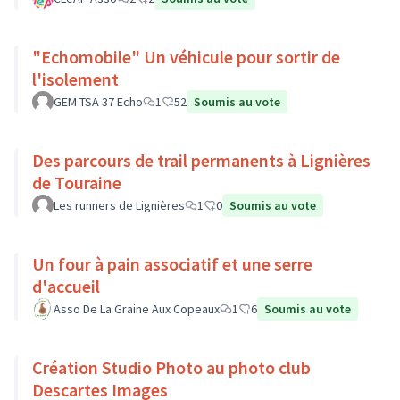
"Echomobile" Un véhicule pour sortir de
l'isolement
GEM TSA 37 Echo
1
52
Soumis au vote
Des parcours de trail permanents à Lignières
de Touraine
Les runners de Lignières
1
0
Soumis au vote
Un four à pain associatif et une serre
d'accueil
Asso De La Graine Aux Copeaux
1
6
Soumis au vote
Création Studio Photo au photo club
Descartes Images