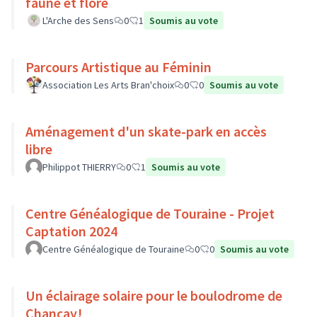
faune et flore
L'Arche des Sens
0
1
Soumis au vote
Parcours Artistique au Féminin
Association Les Arts Bran'choix
0
0
Soumis au vote
Aménagement d'un skate-park en accès
libre
Philippot THIERRY
0
1
Soumis au vote
Centre Généalogique de Touraine - Projet
Captation 2024
Centre Généalogique de Touraine
0
0
Soumis au vote
Un éclairage solaire pour le boulodrome de
Chançay!