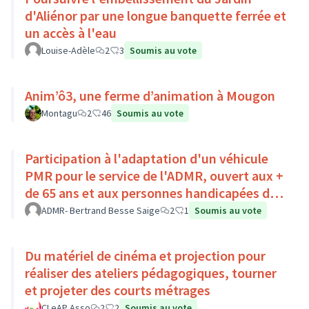
d'Aliénor par une longue banquette ferrée et
un accès à l'eau
Louise-Adèle
2
3
Soumis au vote
Anim’ô3, une ferme d’animation à Mougon
Montagu
2
46
Soumis au vote
Participation à l'adaptation d'un véhicule
PMR pour le service de l'ADMR, ouvert aux +
de 65 ans et aux personnes handicapées du
Pays Loire-Touraine.
ADMR- Bertrand Besse Saige
2
1
Soumis au vote
Du matériel de cinéma et projection pour
réaliser des ateliers pédagogiques, tourner
et projeter des courts métrages
CLeAP Asso
2
2
Soumis au vote