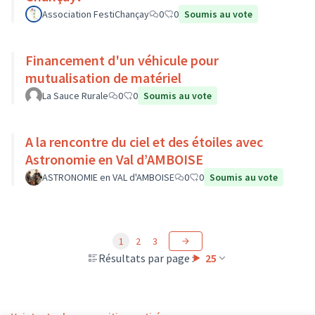
Association FestiChançay
0
0
Soumis au vote
Financement d'un véhicule pour
mutualisation de matériel
La Sauce Rurale
0
0
Soumis au vote
A la rencontre du ciel et des étoiles avec
Astronomie en Val d’AMBOISE
ASTRONOMIE en VAL d'AMBOISE
0
0
Soumis au vote
1
2
3
Résultats par page :
25