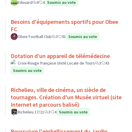
Edouard
4
4
Soumis au vote
Besoins d'équipements sportifs pour Obee
FC
Obee Football Club
3
91
Soumis au vote
Dotation d’un appareil de télémédecine
Croix-Rouge française Unité Locale de Tours
3
43
Soumis au vote
Richelieu, ville de cinéma, un siècle de
tournages. Création d'un Musée virtuel (site
Internet et parcours balisé)
Richelieu 17/21
3
4
Soumis au vote
Poursuivre l'embellissement du Jardin