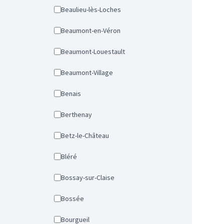
Beaulieu-lès-Loches
Beaumont-en-Véron
Beaumont-Louestault
Beaumont-Village
Benais
Berthenay
Betz-le-Château
Bléré
Bossay-sur-Claise
Bossée
Bourgueil