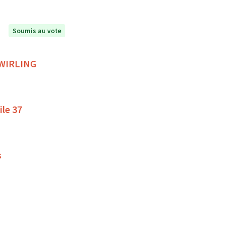
Soumis au vote
 TWIRLING
ile 37
s