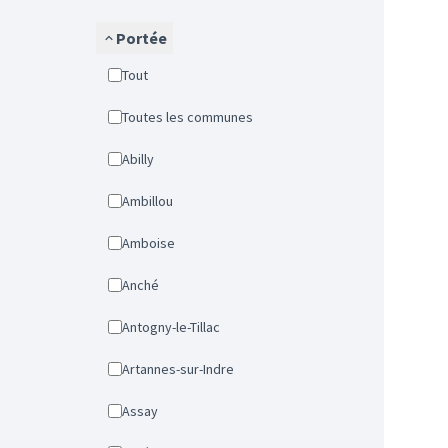
Portée
Tout
Toutes les communes
Abilly
Ambillou
Amboise
Anché
Antogny-le-Tillac
Artannes-sur-Indre
Assay