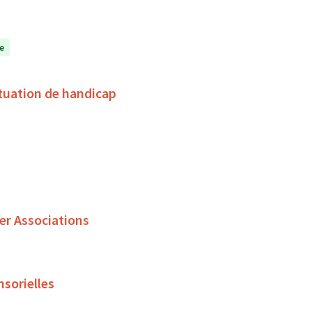
e
tuation de handicap
er Associations
nsorielles