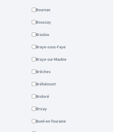
Bournan
Boussay
Braslou
Braye-sous-Faye
Braye-sur-Maulne
Brèches
Bréhémont
Bridoré
Brizay
Bueil-en-Touraine