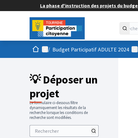
La phase d'instruction des projets du budget
Accueil
Menu principal
Me
/
Budget Participatif ADULTE 2024
💡 Déposer un
projet
Le formulaire ci-dessous filtre
dynamiquement les résultats de la
recherche lorsque les conditions de
recherche sont modifiées.