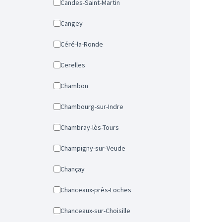
Candes-Saint-Martin
Cangey
Céré-la-Ronde
Cerelles
Chambon
Chambourg-sur-Indre
Chambray-lès-Tours
Champigny-sur-Veude
Chançay
Chanceaux-près-Loches
Chanceaux-sur-Choisille