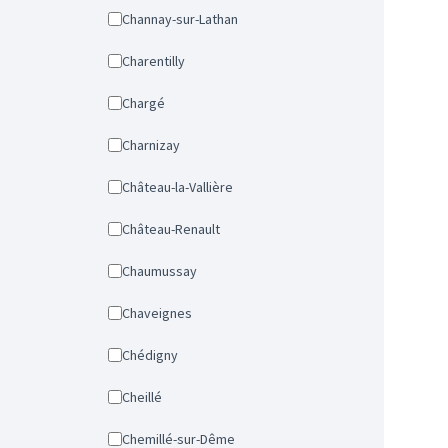
Channay-sur-Lathan
Charentilly
Chargé
Charnizay
Château-la-Vallière
Château-Renault
Chaumussay
Chaveignes
Chédigny
Cheillé
Chemillé-sur-Dême