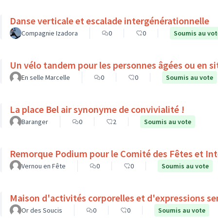
Danse verticale et escalade intergénérationnelle
Compagnie Izadora
0
0
Soumis au vot
Un vélo tandem pour les personnes âgées ou en si
En selle Marcelle
0
0
Soumis au vote
La place Bel air synonyme de convivialité !
Baranger
0
2
Soumis au vote
Remorque Podium pour le Comité des Fêtes et Int
Vernou en Fête
0
0
Soumis au vote
Maison d'activités corporelles et d'expressions se
Or des Soucis
0
0
Soumis au vote