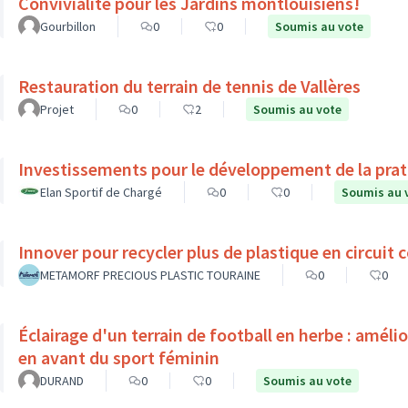
Convivialité pour les Jardins montlouisiens!
Gourbillon
0
0
Soumis au vote
Restauration du terrain de tennis de Vallères
Projet
0
2
Soumis au vote
Investissements pour le développement de la prati
Elan Sportif de Chargé
0
0
Soumis au 
Innover pour recycler plus de plastique en circuit c
METAMORF PRECIOUS PLASTIC TOURAINE
0
0
Éclairage d'un terrain de football en herbe : améli
en avant du sport féminin
DURAND
0
0
Soumis au vote