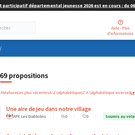
 participatif départemental jeunesse 2026 est en cours : du 06 
Aide - Plus
d'informations
nu utilisateur
/
69 propositions
Aléatoire
Les plus récentes
A-Z (alphabétique)
Z-A (alphabétique inverse)
Le
Une aire de jeu dans notre village
APE Les Diablotins
0
0
Soumis au vote