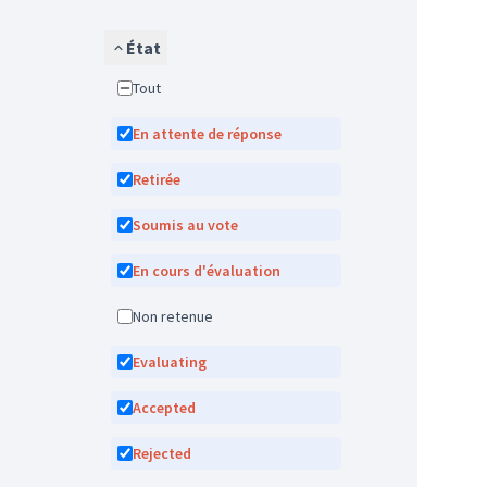
État
Tout
En attente de réponse
Retirée
Soumis au vote
En cours d'évaluation
Non retenue
Evaluating
Accepted
Rejected