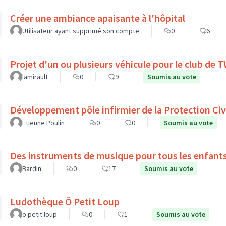
Créer une ambiance apaisante à l'hôpital
Utilisateur ayant supprimé son compte
0
6
Projet d'un ou plusieurs véhicule pour le club de
lamirault
0
9
Soumis au vote
Développement pôle infirmier de la Protection Civ
Etienne Poulin
0
0
Soumis au vote
Des instruments de musique pour tous les enfant
Bardin
0
17
Soumis au vote
Ludothèque Ô Petit Loup
o petit loup
0
1
Soumis au vote