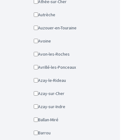
Athée-sur-Cher
Autrèche
Auzouer-en-Touraine
Avoine
Avon-les-Roches
Avrillé-les-Ponceaux
Azay-le-Rideau
Azay-sur-Cher
Azay-sur-Indre
Ballan-Miré
Barrou