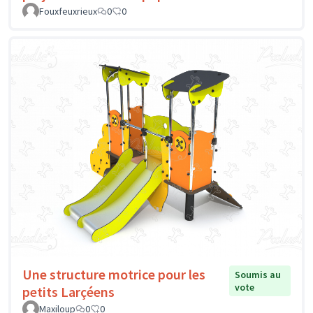
Fouxfeuxrieux
0
0
Une structure motrice pour les
Soumis au
vote
petits Larçéens
Maxiloup
0
0