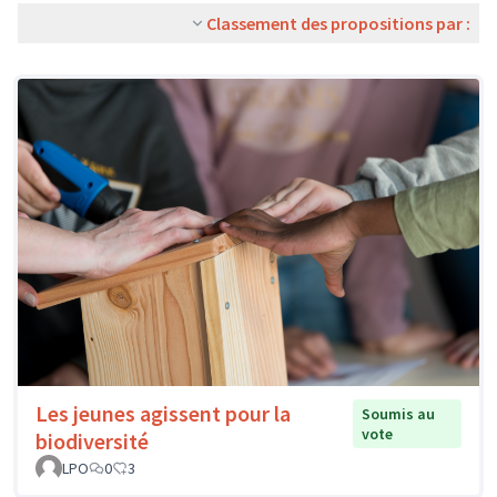
Classement des propositions par :
Les jeunes agissent pour la
Soumis au
vote
biodiversité
LPO
0
3