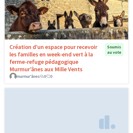
Création d’un espace pour recevoir
Soumis
au vote
les familles en week-end vert à la
ferme-refuge pédagogique
Murmur’ânes aux Mille Vents
murmur'ânes
0
0