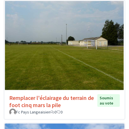
Remplacer l'éclairage du terrain de
Soumis
au vote
foot cinq mars la pile
Fc Pays Langeaisien
0
0