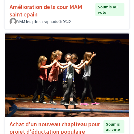
Amélioration de la cour MAM
Soumis au
vote
saint epain
MAM les ptits crapauds
0
2
Achat d'un nouveau chapiteau pour
Soumis
au vote
projet d'éductation populaire