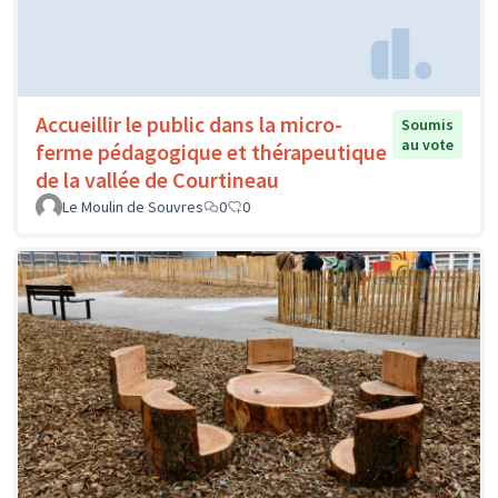
Accueillir le public dans la micro-
Soumis
au vote
ferme pédagogique et thérapeutique
de la vallée de Courtineau
Le Moulin de Souvres
0
0