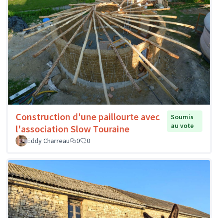
Construction d'une paillourte avec
Soumis
au vote
l'association Slow Touraine
Eddy Charreau
0
0