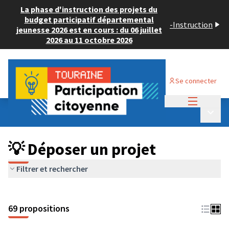
La phase d'instruction des projets du
budget participatif départemental
-
Instruction
jeunesse 2026 est en cours : du 06 juillet
2026 au 11 octobre 2026
Se connecter
Menu princi
Budget Participatif ADULTE 2024
/
Menu p
💡 Déposer un projet
💡 Déposer un projet
Filtrer et rechercher
69 propositions