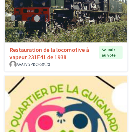
Restauration de la locomotive à
Soumis
au vote
vapeur 231E41 de 1938
AAATV SPDC
0
2