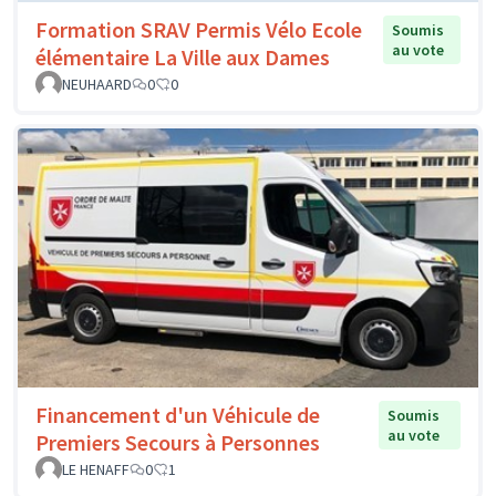
Formation SRAV Permis Vélo Ecole
Soumis
au vote
élémentaire La Ville aux Dames
NEUHAARD
0
0
Financement d'un Véhicule de
Soumis
au vote
Premiers Secours à Personnes
LE HENAFF
0
1