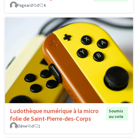
Pageard
0
4
Ludothèque numérique à la micro
Soumis
au vote
folie de Saint-Pierre-des-Corps
Elène
0
1