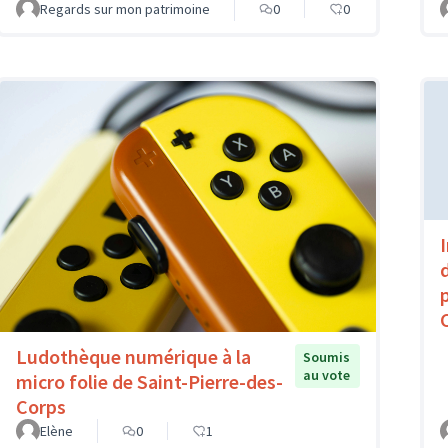
Regards sur mon patrimoine
0
0
Ludothèque numérique à la
Soumis
au vote
micro folie de Saint-Pierre-des-
Corps
Elène
0
1