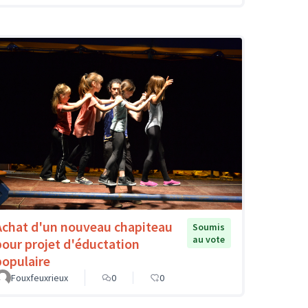
Achat d'un nouveau chapiteau
Soumis
au vote
pour projet d'éductation
populaire
Fouxfeuxrieux
0
0