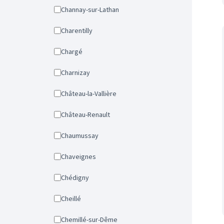
Channay-sur-Lathan
Charentilly
Chargé
Charnizay
Château-la-Vallière
Château-Renault
Chaumussay
Chaveignes
Chédigny
Cheillé
Chemillé-sur-Dême