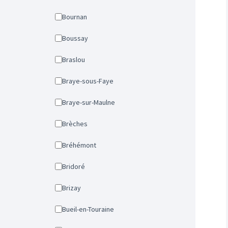
Bournan
Boussay
Braslou
Braye-sous-Faye
Braye-sur-Maulne
Brèches
Bréhémont
Bridoré
Brizay
Bueil-en-Touraine