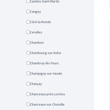
Candes-Saint-Martin
Cangey
Céré-la-Ronde
Cerelles
Chambon
Chambourg-sur-Indre
Chambray-lès-Tours
Champigny-sur-Veude
Chançay
Chanceaux-près-Loches
Chanceaux-sur-Choisille