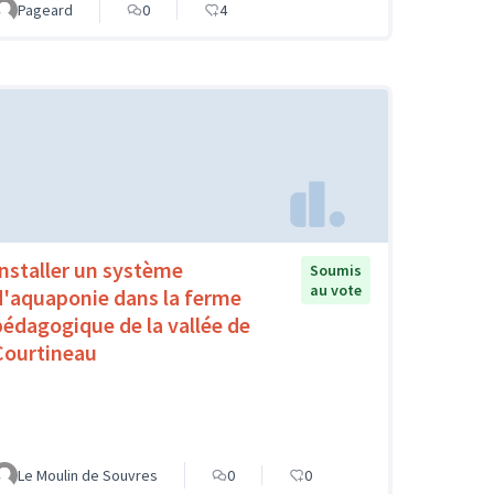
Pageard
0
4
Installer un système
Soumis
au vote
d'aquaponie dans la ferme
pédagogique de la vallée de
Courtineau
Le Moulin de Souvres
0
0