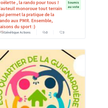
Joëlette , la rando pour tous !
Soumis
au vote
Fauteuil monoroue tout terrain
qui permet la pratique de la
rando aux PMR. Ensemble,
faisons du sport :)
Génétique Actions
0
3