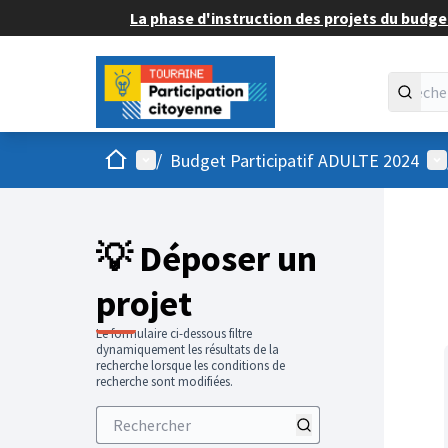
La phase d'instruction des projets du budget
Accueil
Menu principal
Me
/
Budget Participatif ADULTE 2024
💡 Déposer un
projet
Le formulaire ci-dessous filtre
dynamiquement les résultats de la
recherche lorsque les conditions de
recherche sont modifiées.