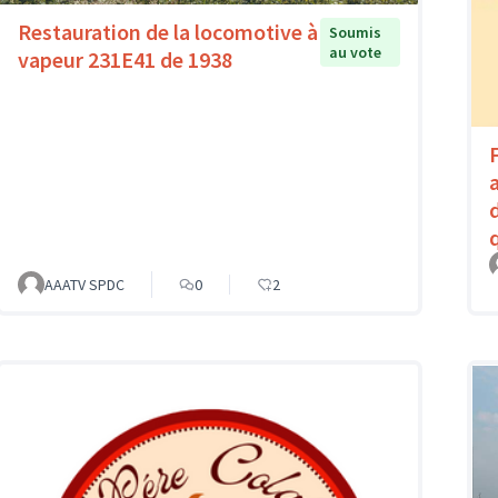
Restauration de la locomotive à
Soumis
au vote
vapeur 231E41 de 1938
AAATV SPDC
0
2