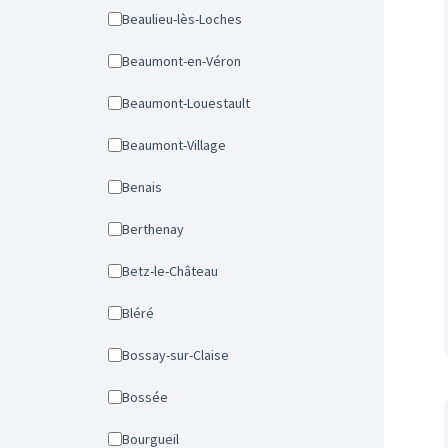
Beaulieu-lès-Loches
Beaumont-en-Véron
Beaumont-Louestault
Beaumont-Village
Benais
Berthenay
Betz-le-Château
Bléré
Bossay-sur-Claise
Bossée
Bourgueil