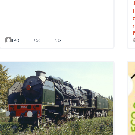
LPO
0
3