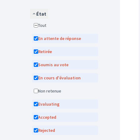
État
Tout
En attente de réponse
Retirée
Soumis au vote
En cours d'évaluation
Non retenue
Evaluating
Accepted
Rejected