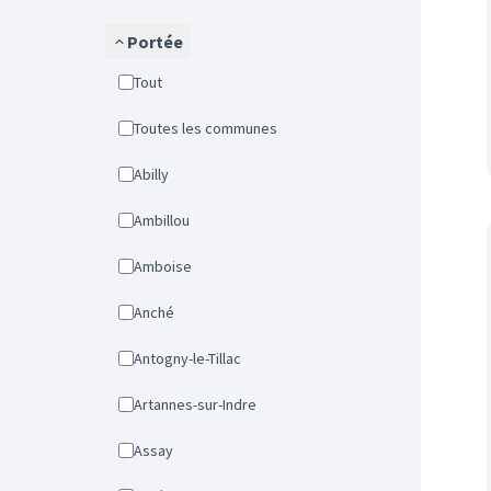
Portée
Tout
Toutes les communes
Abilly
Ambillou
Amboise
Anché
Antogny-le-Tillac
Artannes-sur-Indre
Assay