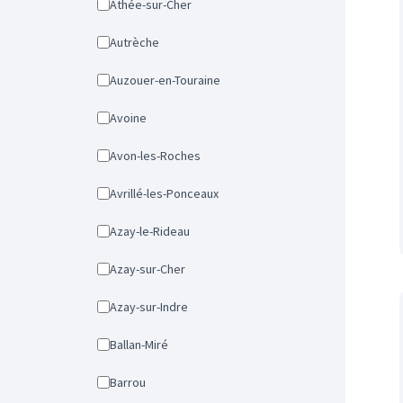
Athée-sur-Cher
Autrèche
Auzouer-en-Touraine
Avoine
Avon-les-Roches
Avrillé-les-Ponceaux
Azay-le-Rideau
Azay-sur-Cher
Azay-sur-Indre
Ballan-Miré
Barrou