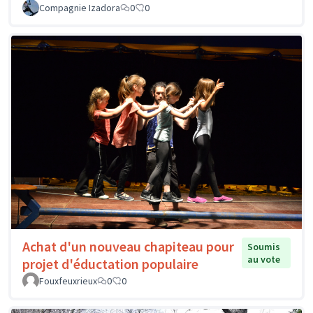
Compagnie Izadora
0
0
Achat d'un nouveau chapiteau pour
Soumis
au vote
projet d'éductation populaire
Fouxfeuxrieux
0
0