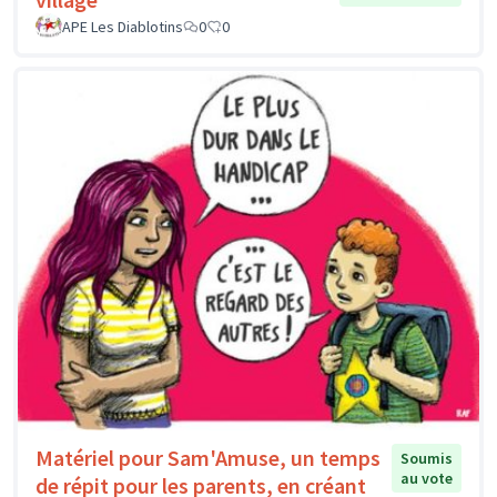
APE Les Diablotins
0
0
Matériel pour Sam'Amuse, un temps
Soumis
au vote
de répit pour les parents, en créant