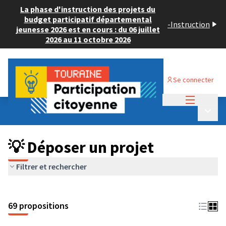
La phase d'instruction des projets du
budget participatif départemental
-
Instruction
jeunesse 2026 est en cours : du 06 juillet
2026 au 11 octobre 2026
Se connecter
Menu princi
Budget Participatif ADULTE 2024
/
Menu p
💡 Déposer un projet
💡 Déposer un projet
Filtrer et rechercher
69 propositions