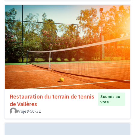
Restauration du terrain de tennis
Soumis au
vote
de Vallères
Projet
0
2