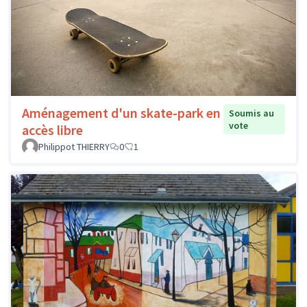
Aménagement d'un skate-park en
Soumis au
vote
accès libre
Philippot THIERRY
0
1