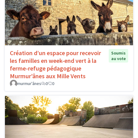
Création d’un espace pour recevoir
Soumis
au vote
les familles en week-end vert à la
ferme-refuge pédagogique
Murmur’ânes aux Mille Vents
murmur'ânes
0
0