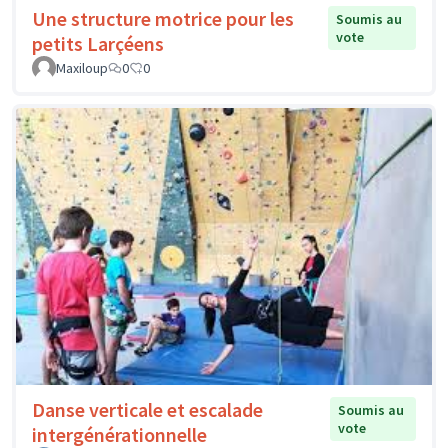
Une structure motrice pour les
Soumis au
vote
petits Larçéens
Maxiloup
0
0
Danse verticale et escalade
Soumis au
vote
intergénérationnelle