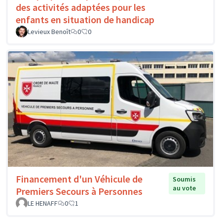
des activités adaptées pour les
enfants en situation de handicap
Levieux Benoît
0
0
Financement d'un Véhicule de
Soumis
au vote
Premiers Secours à Personnes
LE HENAFF
0
1