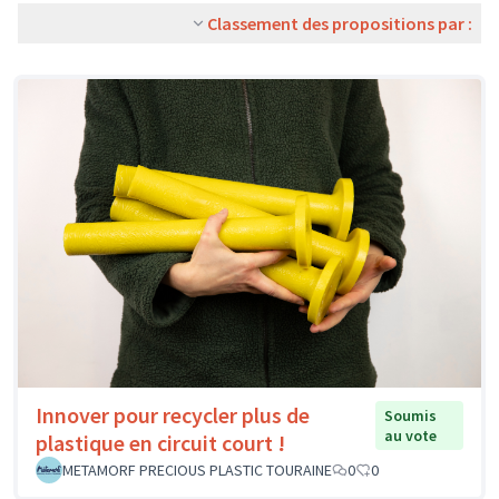
Classement des propositions par :
Innover pour recycler plus de
Soumis
au vote
plastique en circuit court !
METAMORF PRECIOUS PLASTIC TOURAINE
0
0