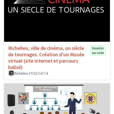
Richelieu, ville de cinéma, un siècle
Soumis
au vote
de tournages. Création d'un Musée
virtuel (site Internet et parcours
balisé)
Richelieu 17/21
3
4