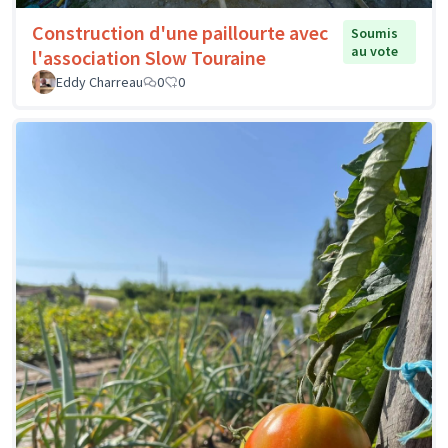
Construction d'une paillourte avec
Soumis
au vote
l'association Slow Touraine
Eddy Charreau
0
0