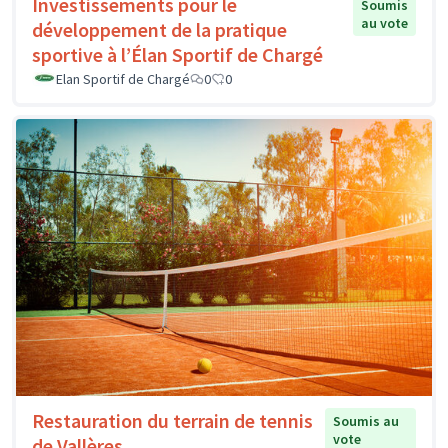
Investissements pour le
Soumis
au vote
développement de la pratique
sportive à l’Élan Sportif de Chargé
Elan Sportif de Chargé
0
0
Restauration du terrain de tennis
Soumis au
vote
de Vallères