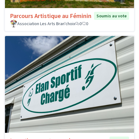
Parcours Artistique au Féminin
Soumis au vote
Association Les Arts Bran'choix
0
0