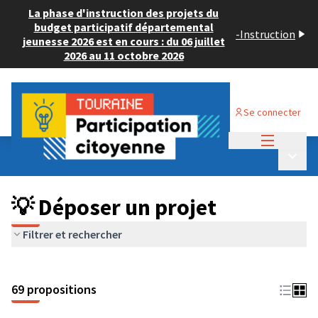
La phase d'instruction des projets du
budget participatif départemental
-
Instruction
jeunesse 2026 est en cours : du 06 juillet
2026 au 11 octobre 2026
Se connecter
Menu princi
Budget Participatif ADULTE 2024
/
Menu p
💡 Déposer un projet
💡 Déposer un projet
Filtrer et rechercher
69 propositions