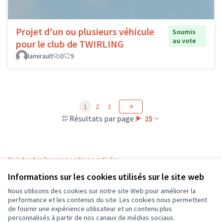
Projet d'un ou plusieurs véhicule
Soumis
au vote
pour le club de TWIRLING
lamirault
0
9
1
2
3
Résultats par page :
25
Voir toutes les propositions retirées
Informations sur les cookies utilisés sur le site web
Nous utilisons des cookies sur notre site Web pour améliorer la
Conditions d'utilisation
performance et les contenus du site. Les cookies nous permettent
Paramètres des cookies
de fournir une expérience utilisateur et un contenu plus
CD37 sur X
CD37 sur Facebook
CD37 sur Instagram
CD37 sur YouTube
personnalisés à partir de nos canaux de médias sociaux.