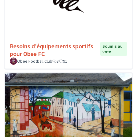
Besoins d'équipements sportifs
Soumis au
vote
pour Obee FC
Obee Football Club
3
91