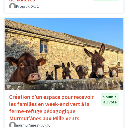
Projet
0
2
Création d’un espace pour recevoir
Soumis
au vote
les familles en week-end vert à la
ferme-refuge pédagogique
Murmur’ânes aux Mille Vents
murmur'ânes
0
0