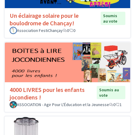
Un éclairage solaire pour le
Soumis
au vote
boulodrome de Chançay!
Association FestiChançay
0
0
4000 LIVRES pour les enfants
Soumis au
vote
jocondiens !
ASSOCIATION - Agir Pour L'Éducation et la Jeunesse
0
1