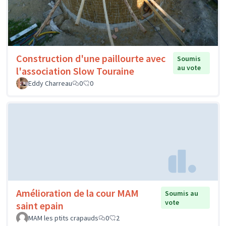
Construction d'une paillourte avec
Soumis
au vote
l'association Slow Touraine
Eddy Charreau
0
0
Amélioration de la cour MAM
Soumis au
vote
saint epain
MAM les ptits crapauds
0
2