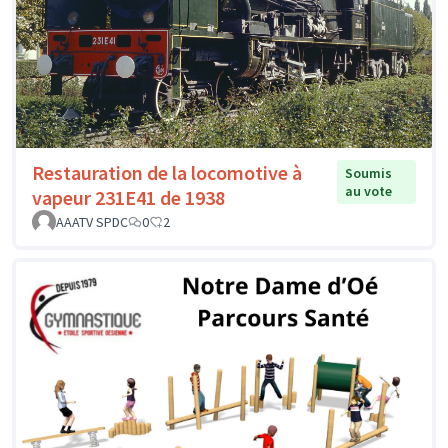
Restauration de la locomotive à
Soumis
au vote
vapeur 231E41 de 1938
AAATV SPDC
0
2