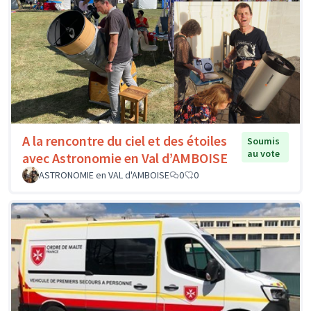
A la rencontre du ciel et des étoiles
Soumis
au vote
avec Astronomie en Val d’AMBOISE
ASTRONOMIE en VAL d'AMBOISE
0
0