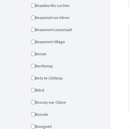
Beaulieu-lès-Loches
Beaumont-en-Véron
Beaumont-Louestault
Beaumont-Village
Benais
Berthenay
Betz-le-Château
Bléré
Bossay-sur-Claise
Bossée
Bourgueil