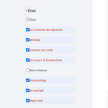
État
Tout
En attente de réponse
Retirée
Soumis au vote
En cours d'évaluation
Non retenue
Evaluating
Accepted
Rejected