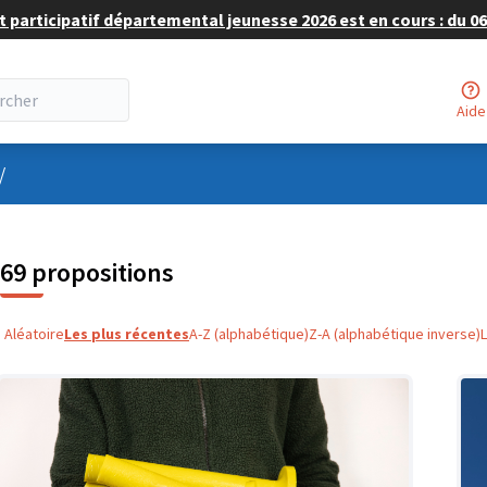
 participatif départemental jeunesse 2026 est en cours : du 06 
Aide
nu utilisateur
/
69 propositions
Aléatoire
Les plus récentes
A-Z (alphabétique)
Z-A (alphabétique inverse)