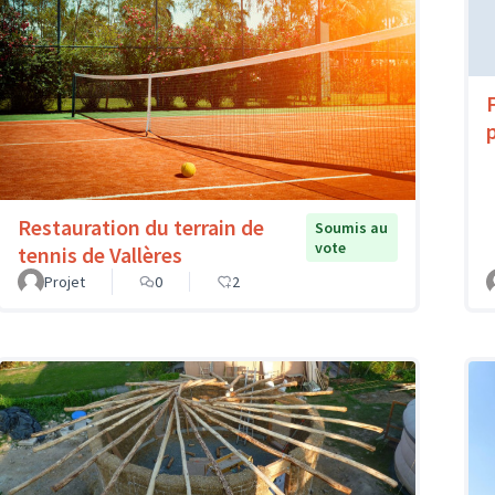
Restauration du terrain de
Soumis au
vote
tennis de Vallères
Projet
0
2