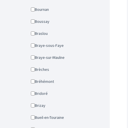
Bournan
Boussay
Braslou
Braye-sous-Faye
Braye-sur-Maulne
Brèches
Bréhémont
Bridoré
Brizay
Bueil-en-Touraine