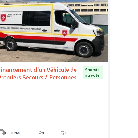
Financement d'un Véhicule de
Soumis
au vote
Premiers Secours à Personnes
LE HENAFF
0
1