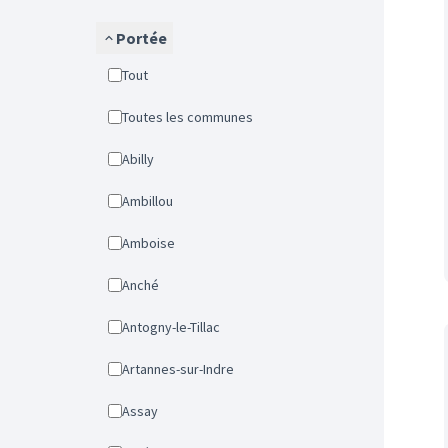
Portée
Tout
Toutes les communes
Abilly
Ambillou
Amboise
Anché
Antogny-le-Tillac
Artannes-sur-Indre
Assay