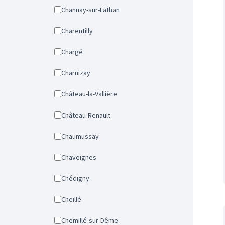
Channay-sur-Lathan
Charentilly
Chargé
Charnizay
Château-la-Vallière
Château-Renault
Chaumussay
Chaveignes
Chédigny
Cheillé
Chemillé-sur-Dême