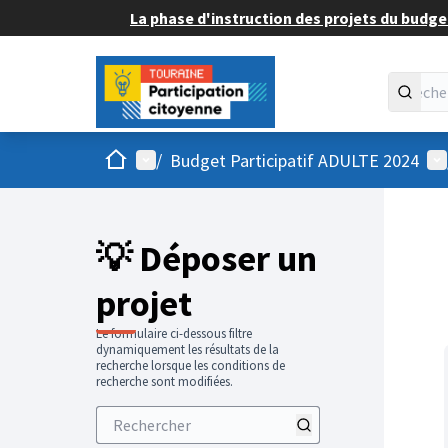
La phase d'instruction des projets du budget
Accueil
Menu principal
Me
/
Budget Participatif ADULTE 2024
💡 Déposer un
projet
Le formulaire ci-dessous filtre
dynamiquement les résultats de la
recherche lorsque les conditions de
recherche sont modifiées.