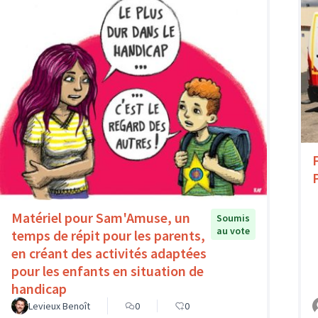
Matériel pour Sam'Amuse, un
Soumis
au vote
temps de répit pour les parents,
en créant des activités adaptées
pour les enfants en situation de
handicap
Levieux Benoît
0
0