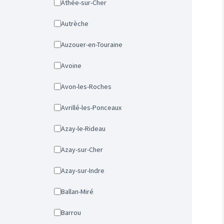
Athée-sur-Cher
Autrèche
Auzouer-en-Touraine
Avoine
Avon-les-Roches
Avrillé-les-Ponceaux
Azay-le-Rideau
Azay-sur-Cher
Azay-sur-Indre
Ballan-Miré
Barrou