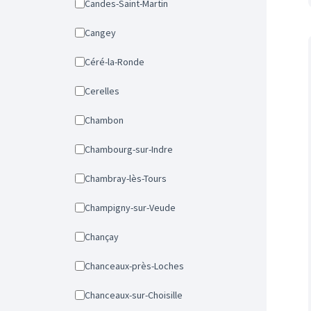
Candes-Saint-Martin
Cangey
Céré-la-Ronde
Cerelles
Chambon
Chambourg-sur-Indre
Chambray-lès-Tours
Champigny-sur-Veude
Chançay
Chanceaux-près-Loches
Chanceaux-sur-Choisille