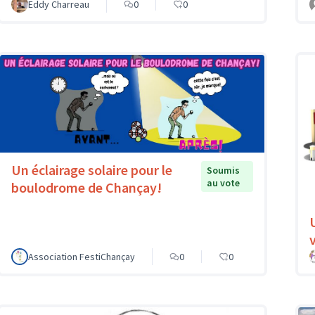
Eddy Charreau
0
0
Un éclairage solaire pour le
Soumis
au vote
boulodrome de Chançay!
v
Association FestiChançay
0
0