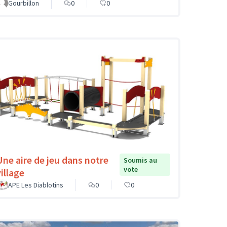
Gourbillon
0
0
Une aire de jeu dans notre
Soumis au
vote
illage
APE Les Diablotins
0
0