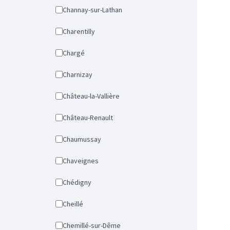
Channay-sur-Lathan
Charentilly
Chargé
Charnizay
Château-la-Vallière
Château-Renault
Chaumussay
Chaveignes
Chédigny
Cheillé
Chemillé-sur-Dême