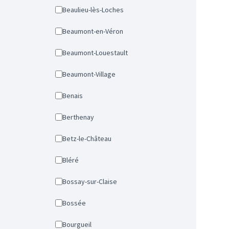
Beaulieu-lès-Loches
Beaumont-en-Véron
Beaumont-Louestault
Beaumont-Village
Benais
Berthenay
Betz-le-Château
Bléré
Bossay-sur-Claise
Bossée
Bourgueil