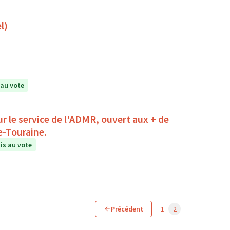
l)
au vote
r le service de l'ADMR, ouvert aux + de
e-Touraine.
s au vote
Précédent
1
2