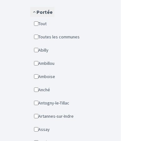
Portée
Tout
Toutes les communes
Abilly
Ambillou
Amboise
Anché
Antogny-le-Tillac
Artannes-sur-Indre
Assay