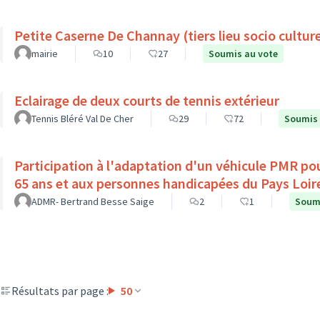
Petite Caserne De Channay (tiers lieu socio culture
mairie
10
27
Soumis au vote
Eclairage de deux courts de tennis extérieur
Tennis Bléré Val De Cher
29
72
Soumis 
Participation à l'adaptation d'un véhicule PMR pou
65 ans et aux personnes handicapées du Pays Loir
ADMR- Bertrand Besse Saige
2
1
Soumi
Résultats par page :
50