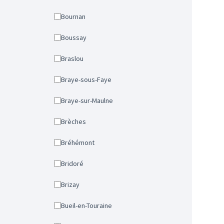
Bournan
Boussay
Braslou
Braye-sous-Faye
Braye-sur-Maulne
Brèches
Bréhémont
Bridoré
Brizay
Bueil-en-Touraine