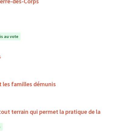
ierre-des-Corps
s au vote
s
t les familles démunis
la pratique de la
e