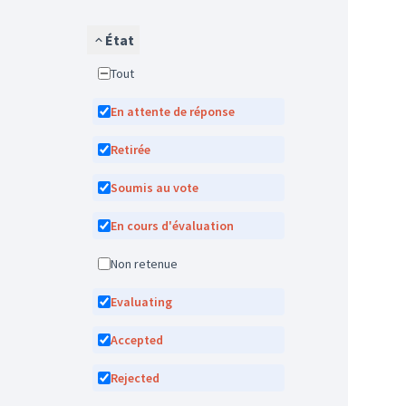
État
Tout
En attente de réponse
Retirée
Soumis au vote
En cours d'évaluation
Non retenue
Evaluating
Accepted
Rejected