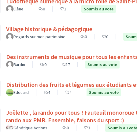
Ludothèque numérique à la micro folie de Saint-P
Elène
0
1
Soumis au vote
Village historique & pédagogique
Regards sur mon patrimoine
0
0
Soumi
Des instruments de musique pour tous les enfant
Bardin
0
17
Soumis au vote
Distribution des fruits et légumes aux étudiants e
Edouard
4
4
Soumis au vote
Joëlette , la rando pour tous ! Fauteuil monoroue tout terrain qui permet 
rando aux PMR. Ensemble, faisons du sport :)
Génétique Actions
0
3
Soumis au vot