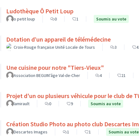
Ludothèque Ô Petit Loup
o petit loup
0
1
Soumis au vote
Dotation d’un appareil de télémédecine
Croix-Rouge française Unité Locale de Tours
3
4
Une cuisine pour notre "Tiers-Vieux"
Association BEGUIN'âge Val-de-Cher
4
21
Projet d'un ou plusieurs véhicule pour le club de
lamirault
0
9
Soumis au vote
Création Studio Photo au photo club Descartes I
Descartes Images
1
1
Soumis au vote