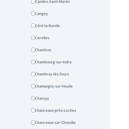
Candes-Saint-Martin
Cangey
Céré-la-Ronde
Cerelles
Chambon
Chambourg-sur-Indre
Chambray-lès-Tours
Champigny-sur-Veude
Chançay
Chanceaux-près-Loches
Chanceaux-sur-Choisille