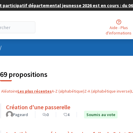
 participatif départemental jeunesse 2026 est en cours : du 06 
Aide - Plus
d'informations
nu utilisateur
/
69 propositions
Aléatoire
Les plus récentes
A-Z (alphabétique)
Z-A (alphabétique inverse)
Création d'une passerelle
Pageard
0
4
Soumis au vote