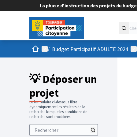
La phase d'instruction des projets du budget
Accueil
Menu principal
Me
/
Budget Participatif ADULTE 2024
💡 Déposer un
projet
Le formulaire ci-dessous filtre
dynamiquement les résultats de la
recherche lorsque les conditions de
recherche sont modifiées.