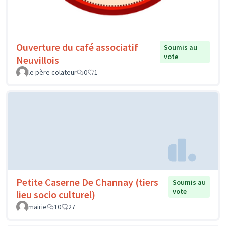
Ouverture du café associatif
Soumis au
vote
Neuvillois
le père colateur
0
1
Petite Caserne De Channay (tiers
Soumis au
vote
lieu socio culturel)
mairie
10
27