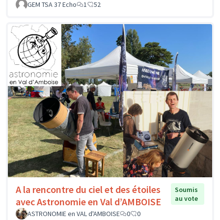
GEM TSA 37 Echo
1
52
A la rencontre du ciel et des étoiles
Soumis
au vote
avec Astronomie en Val d’AMBOISE
ASTRONOMIE en VAL d'AMBOISE
0
0