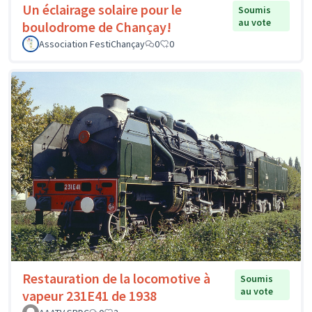
Un éclairage solaire pour le
Soumis
au vote
boulodrome de Chançay!
Association FestiChançay
0
0
Restauration de la locomotive à
Soumis
au vote
vapeur 231E41 de 1938