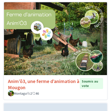
Anim’ô3, une ferme d’animation à
Soumis au
vote
Mougon
Montagu
2
46