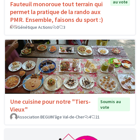
au vote
Fauteuil monoroue tout terrain qui
permet la pratique de la rando aux
PMR. Ensemble, faisons du sport :)
Génétique Actions
0
3
Une cuisine pour notre "Tiers-
Soumis au
vote
Vieux"
Association BEGUIN'âge Val-de-Cher
4
21