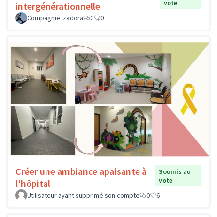
vote
intergénérationnelle
Compagnie Izadora
0
0
Créer une ambiance apaisante à
Soumis au
vote
l'hôpital
Utilisateur ayant supprimé son compte
0
6