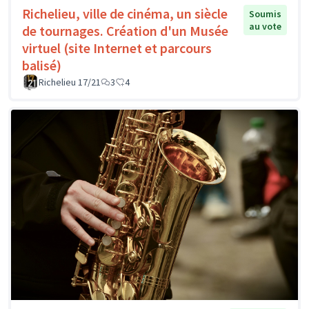
Richelieu, ville de cinéma, un siècle
Soumis
au vote
de tournages. Création d'un Musée
virtuel (site Internet et parcours
balisé)
Richelieu 17/21
3
4