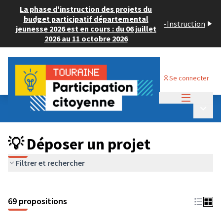
La phase d'instruction des projets du
budget participatif départemental
-
Instruction
jeunesse 2026 est en cours : du 06 juillet
2026 au 11 octobre 2026
Se connecter
Menu princi
Budget Participatif ADULTE 2024
/
Menu p
💡 Déposer un projet
💡 Déposer un projet
Filtrer et rechercher
69 propositions