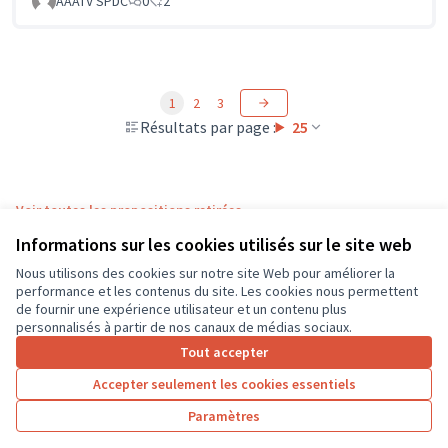
AAATV SPDC
0
2
1
2
3
Résultats par page :
25
Voir toutes les propositions retirées
Informations sur les cookies utilisés sur le site web
Nous utilisons des cookies sur notre site Web pour améliorer la
Conditions d'utilisation
performance et les contenus du site. Les cookies nous permettent
Paramètres des cookies
de fournir une expérience utilisateur et un contenu plus
CD37 sur X
CD37 sur Facebook
CD37 sur Instagram
CD37 sur YouTube
personnalisés à partir de nos canaux de médias sociaux.
(Lien externe)
(Lien externe)
(Lien externe)
(Lien externe)
Tout accepter
Accepter seulement les cookies essentiels
Licence Cre
(Lien extern
Paramètres
(Lien externe)
Site réalisé grâce au
logiciel libre Decidim
.
(Lien externe)