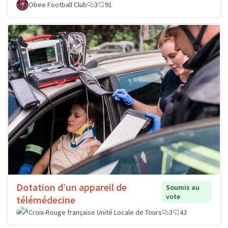
Obee Football Club
3
91
Dotation d’un appareil de
Soumis au
vote
télémédecine
Croix-Rouge française Unité Locale de Tours
3
43