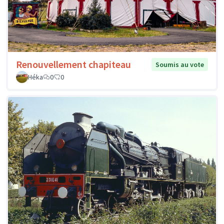
Renouvellement chapiteau
Soumis au vote
Héka
0
0