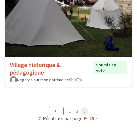
Village historique &
Soumis au
vote
pédagogique
Regards sur mon patrimoine
0
0
1
2
3
Résultats par page :
25