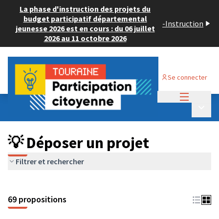
La phase d'instruction des projets du
budget participatif départemental
-
Instruction
jeunesse 2026 est en cours : du 06 juillet
2026 au 11 octobre 2026
Se connecter
Menu princi
Budget Participatif ADULTE 2024
/
Menu p
💡 Déposer un projet
💡 Déposer un projet
Filtrer et rechercher
69 propositions