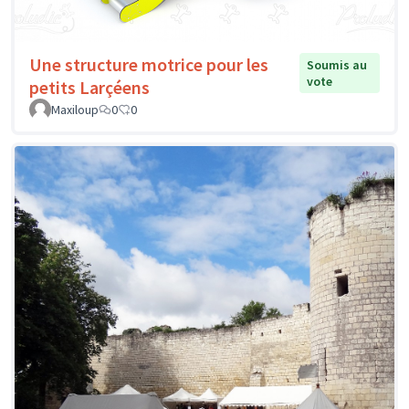
Une structure motrice pour les
Soumis au
vote
petits Larçéens
Maxiloup
0
0