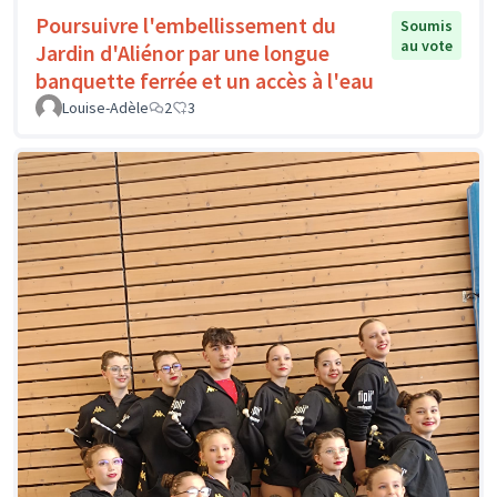
Poursuivre l'embellissement du
Soumis
au vote
Jardin d'Aliénor par une longue
banquette ferrée et un accès à l'eau
Louise-Adèle
2
3