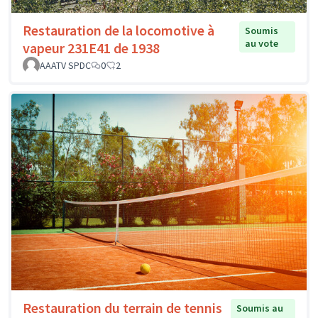
Restauration de la locomotive à
Soumis
au vote
vapeur 231E41 de 1938
AAATV SPDC
0
2
Restauration du terrain de tennis
Soumis au