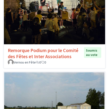
Remorque Podium pour le Comité
Soumis
au vote
des Fêtes et Inter Associations
Vernou en Fête
0
0