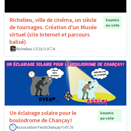
Richelieu, ville de cinéma, un siècle
Soumis
au vote
de tournages. Création d'un Musée
virtuel (site Internet et parcours
balisé)
Richelieu 17/21
3
4
Un éclairage solaire pour le
Soumis
au vote
boulodrome de Chançay!
Association FestiChançay
0
0