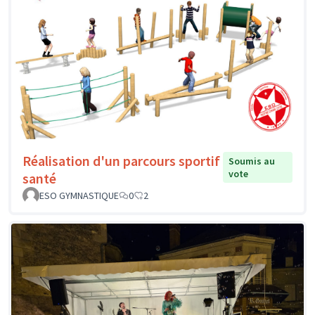
Réalisation d'un parcours sportif
Soumis au
vote
santé
ESO GYMNASTIQUE
0
2