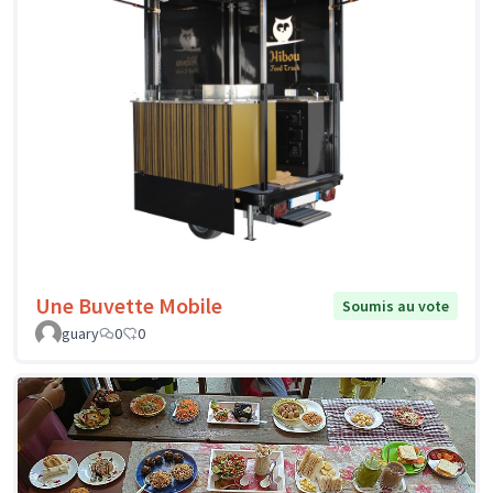
Une Buvette Mobile
Soumis au vote
guary
0
0