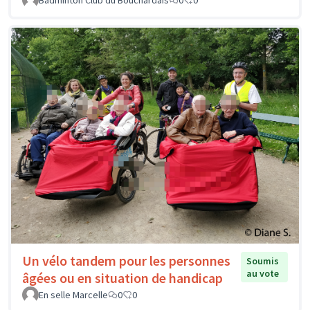
Badminton Club du Bouchardais
0
0
Un vélo tandem pour les personnes
Soumis
au vote
âgées ou en situation de handicap
En selle Marcelle
0
0