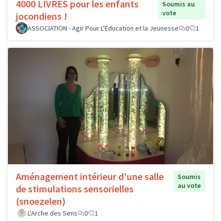
4000 LIVRES pour les enfants
Soumis au
vote
jocondiens !
ASSOCIATION - Agir Pour L'Éducation et la Jeunesse
0
1
Aménagement intérieur d'une salle
Soumis
au vote
de stimulations sensorielles
(snoezelen)
L'Arche des Sens
0
1