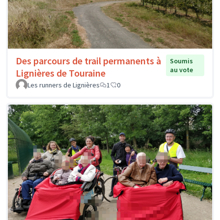
Des parcours de trail permanents à
Soumis
au vote
Lignières de Touraine
Les runners de Lignières
1
0