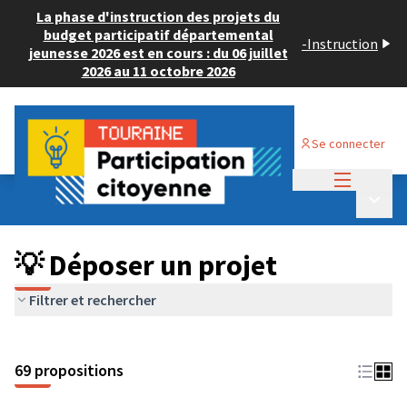
La phase d'instruction des projets du
budget participatif départemental
-
Instruction
jeunesse 2026 est en cours : du 06 juillet
2026 au 11 octobre 2026
Se connecter
Menu princi
Budget Participatif ADULTE 2024
/
Menu p
💡 Déposer un projet
💡 Déposer un projet
Filtrer et rechercher
69 propositions