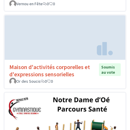
Vernou en Fête
0
0
Maison d'activités corporelles et
Soumis
au vote
d'expressions sensorielles
Or des Soucis
0
0