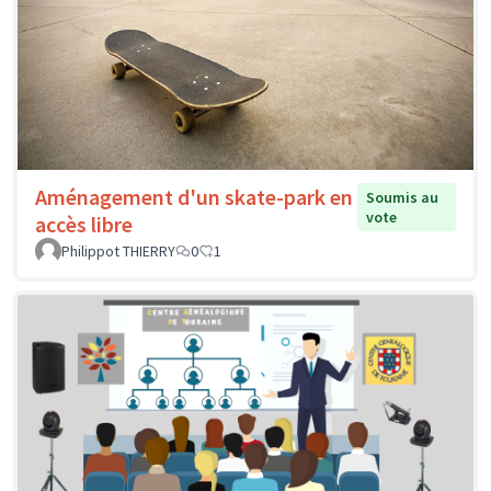
Aménagement d'un skate-park en
Soumis au
vote
accès libre
Philippot THIERRY
0
1