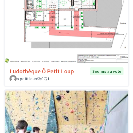
Ludothèque Ô Petit Loup
Soumis au vote
o petit loup
0
1