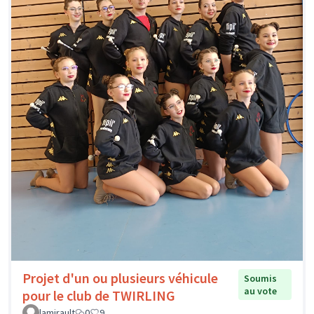
Projet d'un ou plusieurs véhicule
Soumis
au vote
pour le club de TWIRLING
lamirault
0
9