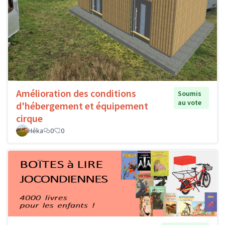
Amélioration des conditions
Soumis
au vote
d'hébergement et équipement
cirque
Héka
0
0