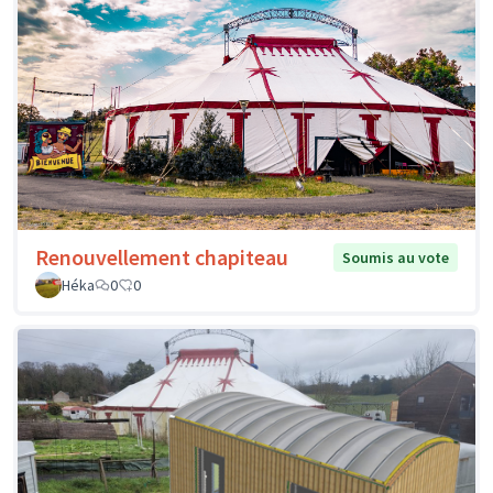
Renouvellement chapiteau
Soumis au vote
Héka
0
0