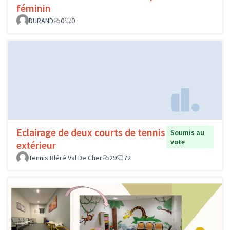
féminin
DURAND
0
0
Eclairage de deux courts de tennis
Soumis au
vote
extérieur
Tennis Bléré Val De Cher
29
72