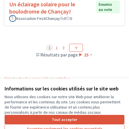
Un éclairage solaire pour le
Soumis
au vote
boulodrome de Chançay!
Association FestiChançay
0
0
1
2
3
Résultats par page :
25
Voir toutes les propositions retirées
Informations sur les cookies utilisés sur le site web
Nous utilisons des cookies sur notre site Web pour améliorer la
Conditions d'utilisation
performance et les contenus du site. Les cookies nous permettent
Paramètres des cookies
de fournir une expérience utilisateur et un contenu plus
CD37 sur X
CD37 sur Facebook
CD37 sur Instagram
CD37 sur YouTube
personnalisés à partir de nos canaux de médias sociaux.
(Lien externe)
(Lien externe)
(Lien externe)
(Lien externe)
Tout accepter
Accepter seulement les cookies essentiels