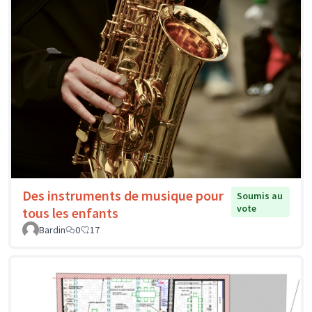
Des instruments de musique pour
Soumis au
vote
tous les enfants
Bardin
0
17