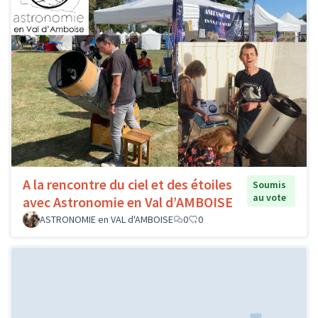
A la rencontre du ciel et des étoiles
Soumis
au vote
avec Astronomie en Val d’AMBOISE
ASTRONOMIE en VAL d'AMBOISE
0
0