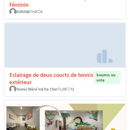
féminin
DURAND
0
0
Eclairage de deux courts de tennis
Soumis au
vote
extérieur
Tennis Bléré Val De Cher
29
72