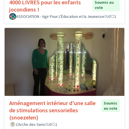
4000 LIVRES pour les enfants
Soumis au
vote
jocondiens !
ASSOCIATION - Agir Pour L'Éducation et la Jeunesse
0
1
Aménagement intérieur d'une salle
Soumis
au vote
de stimulations sensorielles
(snoezelen)
L'Arche des Sens
0
1