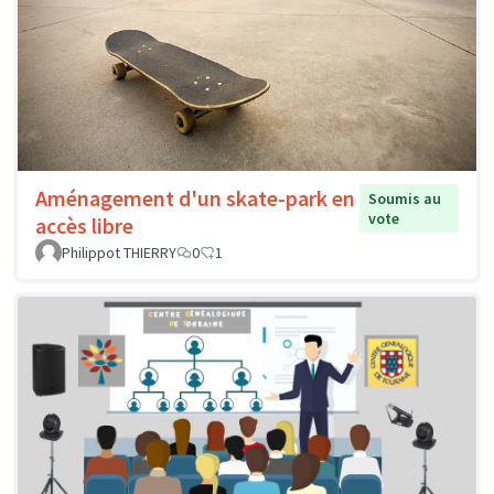
Aménagement d'un skate-park en
Soumis au
vote
accès libre
Philippot THIERRY
0
1