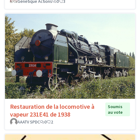
Génétique Actions
0
3
Restauration de la locomotive à
Soumis
au vote
vapeur 231E41 de 1938
AAATV SPDC
0
2