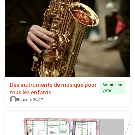
Des instruments de musique pour
Soumis au
vote
tous les enfants
Bardin
0
17