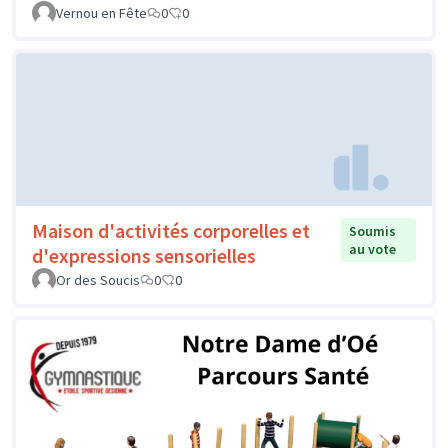
Vernou en Fête
0
0
Maison d'activités corporelles et
Soumis
au vote
d'expressions sensorielles
Or des Soucis
0
0