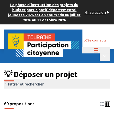
La phase d'instruction des projets du
budget participatif départemental
-
Instruction
jeunesse 2026 est en cours : du 06 juillet
2026 au 11 octobre 2026
Se connecter
Menu princi
Budget Participatif ADULTE 2024
/
Menu p
💡 Déposer un projet
💡 Déposer un projet
Filtrer et rechercher
69 propositions