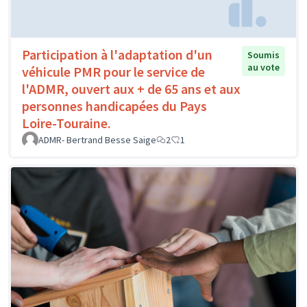
Participation à l'adaptation d'un
Soumis
au vote
véhicule PMR pour le service de
l'ADMR, ouvert aux + de 65 ans et aux
personnes handicapées du Pays
Loire-Touraine.
ADMR- Bertrand Besse Saige
2
1