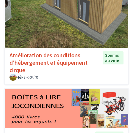
Amélioration des conditions
Soumis
au vote
d'hébergement et équipement
cirque
Héka
0
0