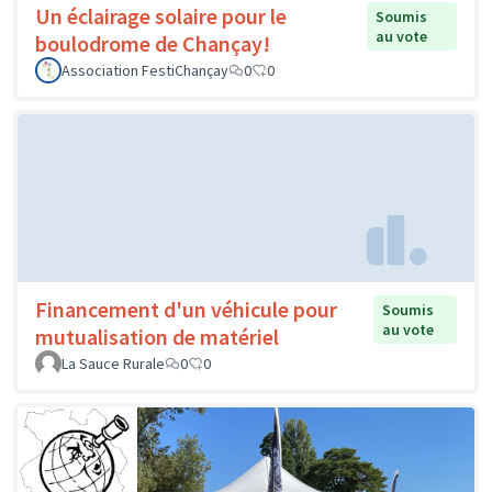
Un éclairage solaire pour le
Soumis
au vote
boulodrome de Chançay!
Association FestiChançay
0
0
Financement d'un véhicule pour
Soumis
au vote
mutualisation de matériel
La Sauce Rurale
0
0