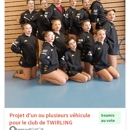
Projet d'un ou plusieurs véhicule
Soumis
au vote
pour le club de TWIRLING
lamirault
0
9