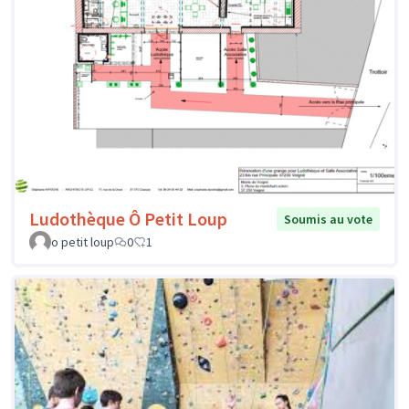
Ludothèque Ô Petit Loup
Soumis au vote
o petit loup
0
1