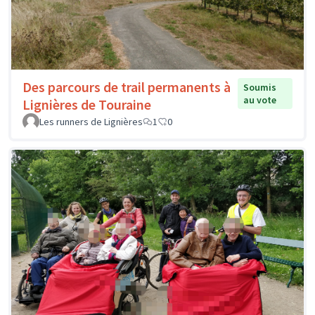
Des parcours de trail permanents à
Soumis
au vote
Lignières de Touraine
Les runners de Lignières
1
0