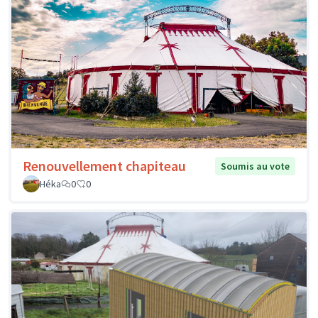
Renouvellement chapiteau
Soumis au vote
Héka
0
0