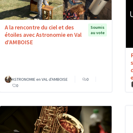
A la rencontre du ciel et des
Soumis
au vote
étoiles avec Astronomie en Val
d’AMBOISE
ASTRONOMIE en VAL d'AMBOISE
0
0