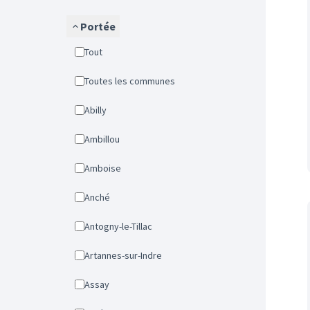
Portée
Tout
Toutes les communes
Abilly
Ambillou
Amboise
Anché
Antogny-le-Tillac
Artannes-sur-Indre
Assay