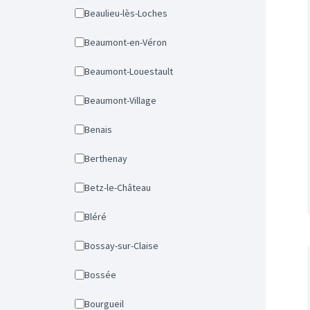
Beaulieu-lès-Loches
Beaumont-en-Véron
Beaumont-Louestault
Beaumont-Village
Benais
Berthenay
Betz-le-Château
Bléré
Bossay-sur-Claise
Bossée
Bourgueil