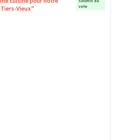
Une cuisine pour notre
Soumis au
vote
"Tiers-Vieux"