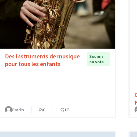
Des instruments de musique
Soumis
au vote
pour tous les enfants
Bardin
0
17