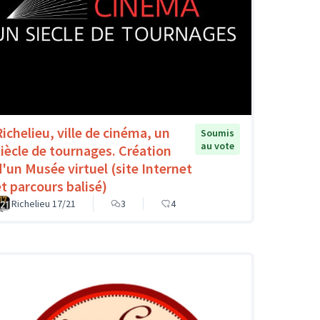
Richelieu, ville de cinéma, un
Soumis
au vote
siècle de tournages. Création
d'un Musée virtuel (site Internet
et parcours balisé)
Richelieu 17/21
3
4