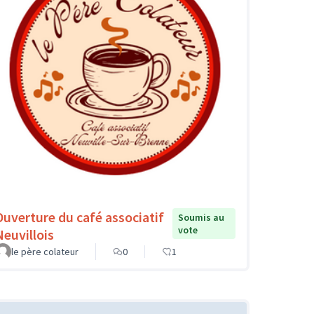
Ouverture du café associatif
Soumis au
vote
Neuvillois
le père colateur
0
1