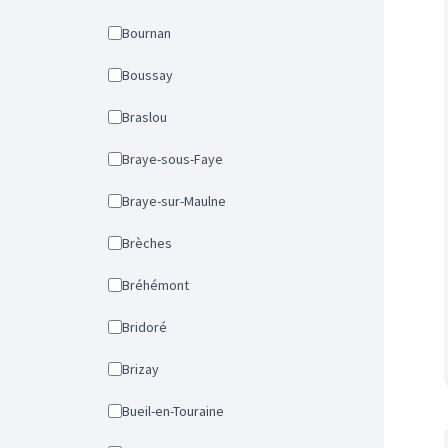
Bournan
Boussay
Braslou
Braye-sous-Faye
Braye-sur-Maulne
Brèches
Bréhémont
Bridoré
Brizay
Bueil-en-Touraine