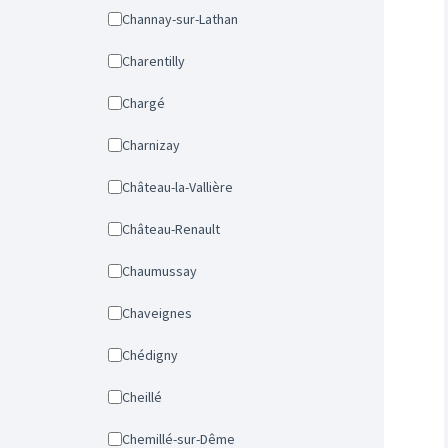
Channay-sur-Lathan
Charentilly
Chargé
Charnizay
Château-la-Vallière
Château-Renault
Chaumussay
Chaveignes
Chédigny
Cheillé
Chemillé-sur-Dême