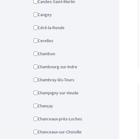
Candes-Saint-Martin
Cangey
Céré-la-Ronde
Cerelles
Chambon
Chambourg-sur-Indre
Chambray-lès-Tours
Champigny-sur-Veude
Chançay
Chanceaux-près-Loches
Chanceaux-sur-Choisille