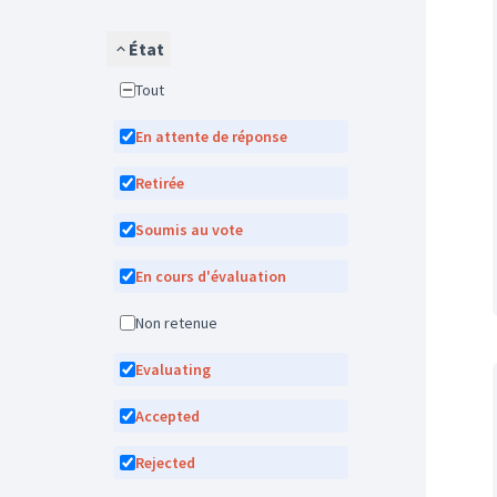
État
Tout
En attente de réponse
Retirée
Soumis au vote
En cours d'évaluation
Non retenue
Evaluating
Accepted
Rejected