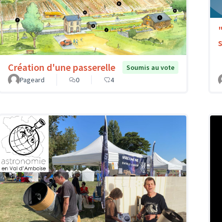
Création d'une passerelle
Soumis au vote
Pageard
0
4