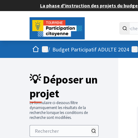
La phase d'instruction des projets du budget
Accueil
Menu principal
Me
/
Budget Participatif ADULTE 2024
💡 Déposer un
projet
Le formulaire ci-dessous filtre
dynamiquement les résultats de la
recherche lorsque les conditions de
recherche sont modifiées.