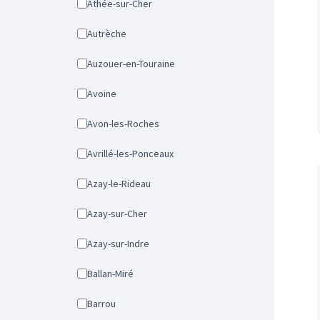
Athée-sur-Cher
Autrèche
Auzouer-en-Touraine
Avoine
Avon-les-Roches
Avrillé-les-Ponceaux
Azay-le-Rideau
Azay-sur-Cher
Azay-sur-Indre
Ballan-Miré
Barrou