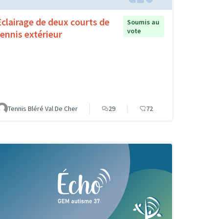
Eclairage de deux courts de
Soumis au
vote
tennis extérieur
Tennis Bléré Val De Cher
29
72