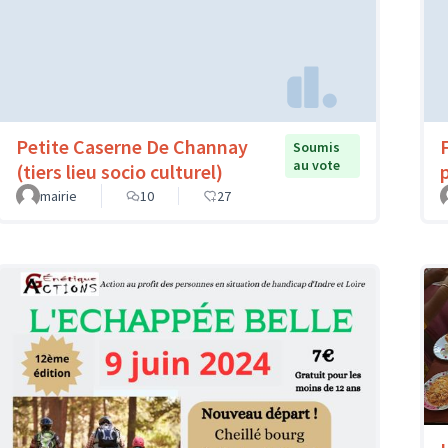
Petite Caserne De Channay
Soumis
au vote
(tiers lieu socio culturel)
mairie
10
27