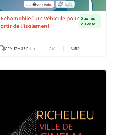
"Echomobile" Un véhicule pour
Soumis
au vote
sortir de l'isolement
GEM TSA 37 Echo
1
52