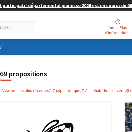
 participatif départemental jeunesse 2026 est en cours : du 06 
Aide - Plus
d'informations
nu utilisateur
/
69 propositions
Aléatoire
Les plus récentes
A-Z (alphabétique)
Z-A (alphabétique inverse)
L