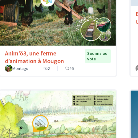
Anim’ô3, une ferme
Soumis au
vote
d’animation à Mougon
Montagu
2
46