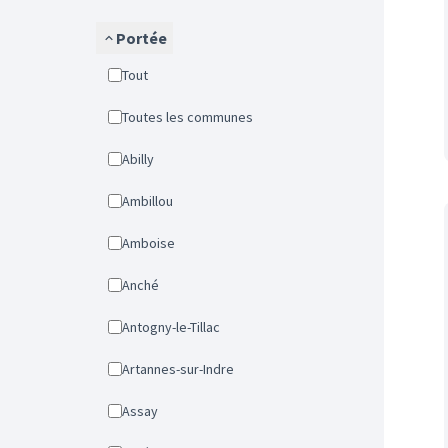
Portée
Tout
Toutes les communes
Abilly
Ambillou
Amboise
Anché
Antogny-le-Tillac
Artannes-sur-Indre
Assay