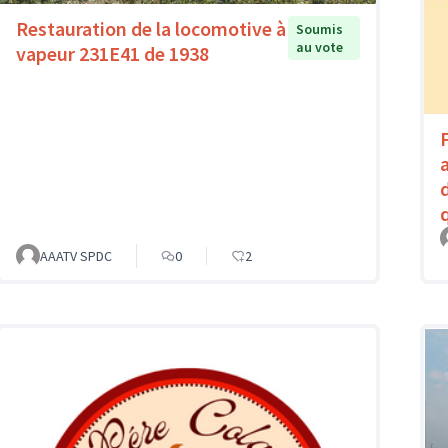
Restauration de la locomotive à
Soumis
au vote
vapeur 231E41 de 1938
AAATV SPDC
0
2