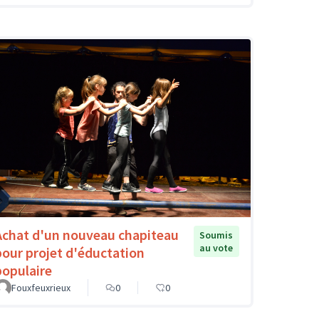
Achat d'un nouveau chapiteau
Soumis
au vote
pour projet d'éductation
populaire
Fouxfeuxrieux
0
0