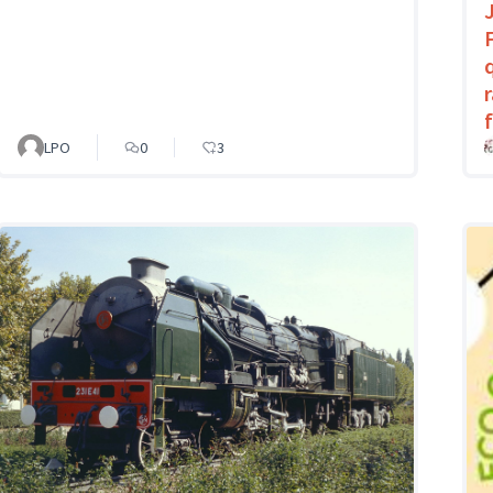
LPO
0
3