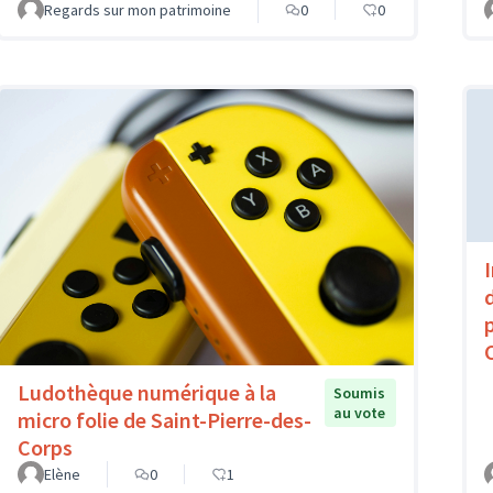
Regards sur mon patrimoine
0
0
Ludothèque numérique à la
Soumis
au vote
micro folie de Saint-Pierre-des-
Corps
Elène
0
1