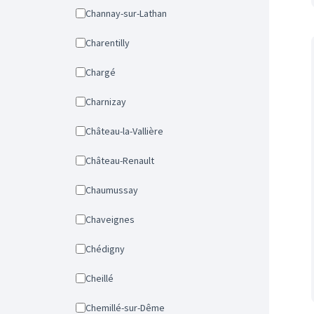
Channay-sur-Lathan
Charentilly
Chargé
Charnizay
Château-la-Vallière
Château-Renault
Chaumussay
Chaveignes
Chédigny
Cheillé
Chemillé-sur-Dême