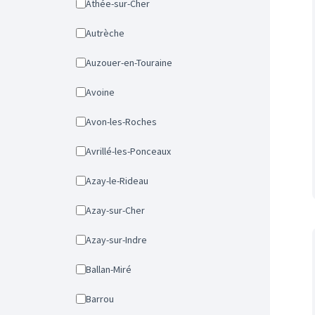
Athée-sur-Cher
Autrèche
Auzouer-en-Touraine
Avoine
Avon-les-Roches
Avrillé-les-Ponceaux
Azay-le-Rideau
Azay-sur-Cher
Azay-sur-Indre
Ballan-Miré
Barrou