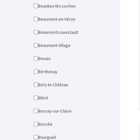
Beaulieu-lès-Loches
Beaumont-en-Véron
Beaumont-Louestault
Beaumont-Village
Benais
Berthenay
Betz-le-Château
Bléré
Bossay-sur-Claise
Bossée
Bourgueil