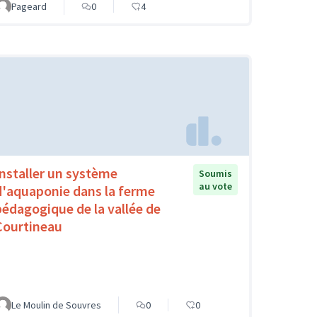
Pageard
0
4
Installer un système
Soumis
au vote
d'aquaponie dans la ferme
pédagogique de la vallée de
Courtineau
Le Moulin de Souvres
0
0