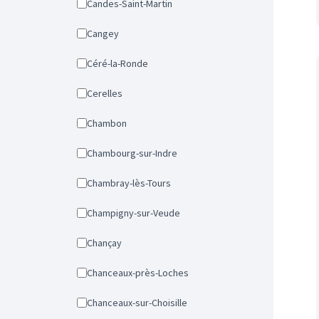
Candes-Saint-Martin
Cangey
Céré-la-Ronde
Cerelles
Chambon
Chambourg-sur-Indre
Chambray-lès-Tours
Champigny-sur-Veude
Chançay
Chanceaux-près-Loches
Chanceaux-sur-Choisille