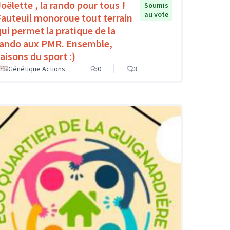
Joëlette , la rando pour tous !
Soumis
au vote
Fauteuil monoroue tout terrain
qui permet la pratique de la
rando aux PMR. Ensemble,
faisons du sport :)
Génétique Actions
0
3