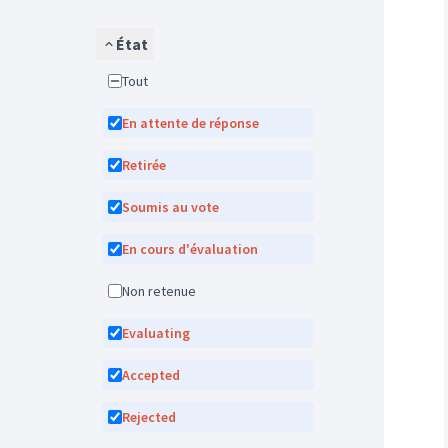
État
Tout
En attente de réponse
Retirée
Soumis au vote
En cours d'évaluation
Non retenue
Evaluating
Accepted
Rejected