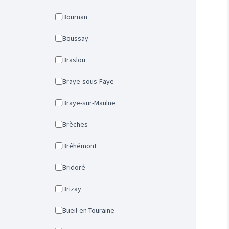
Bournan
Boussay
Braslou
Braye-sous-Faye
Braye-sur-Maulne
Brèches
Bréhémont
Bridoré
Brizay
Bueil-en-Touraine