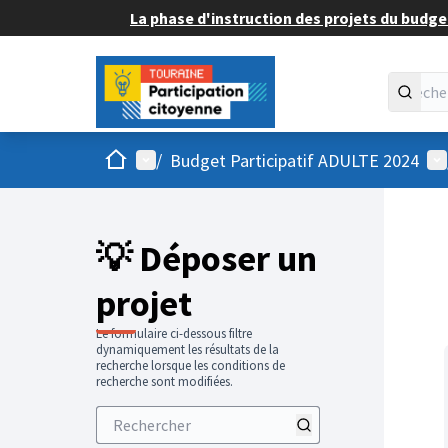
La phase d'instruction des projets du budget
Accueil
Menu principal
Me
/
Budget Participatif ADULTE 2024
💡 Déposer un
projet
Le formulaire ci-dessous filtre
dynamiquement les résultats de la
recherche lorsque les conditions de
recherche sont modifiées.