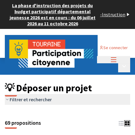
La phase d'instruction des projets du
budget participatif départemental
-
Instruction
jeunesse 2026 est en cours : du 06 juillet
2026 au 11 octobre 2026
Se connecter
Menu princi
Budget Participatif ADULTE 2024
/
Menu p
💡 Déposer un projet
💡 Déposer un projet
Filtrer et rechercher
69 propositions