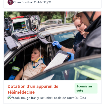
Obee Football Club
3
91
Dotation d’un appareil de
Soumis au
vote
télémédecine
Croix-Rouge française Unité Locale de Tours
3
43