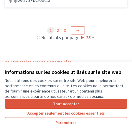
AAATV SPDC
0
2
1
2
3
Résultats par page :
25
Voir toutes les propositions retirées
Informations sur les cookies utilisés sur le site web
Nous utilisons des cookies sur notre site Web pour améliorer la
Conditions d'utilisation
performance et les contenus du site. Les cookies nous permettent
Paramètres des cookies
de fournir une expérience utilisateur et un contenu plus
CD37 sur X
CD37 sur Facebook
CD37 sur Instagram
CD37 sur YouTube
personnalisés à partir de nos canaux de médias sociaux.
(Lien externe)
(Lien externe)
(Lien externe)
(Lien externe)
Tout accepter
Accepter seulement les cookies essentiels
Licence Cre
(Lien extern
Paramètres
(Lien externe)
Site réalisé grâce au
logiciel libre Decidim
.
(Lien externe)