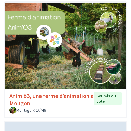
Anim’ô3, une ferme d’animation à
Soumis au
vote
Mougon
Montagu
2
46