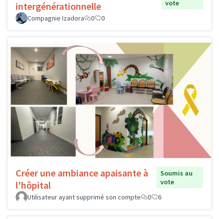
vote
intergénérationnelle
Compagnie Izadora
0
0
Créer une ambiance apaisante à
Soumis au
vote
l'hôpital
Utilisateur ayant supprimé son compte
0
6