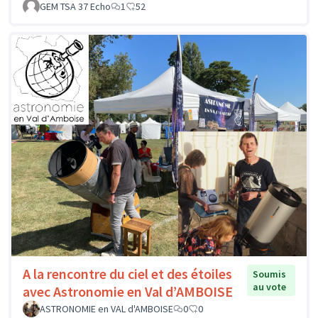
GEM TSA 37 Echo
1
52
A la rencontre du ciel et des étoiles
Soumis
au vote
avec Astronomie en Val d’AMBOISE
ASTRONOMIE en VAL d'AMBOISE
0
0