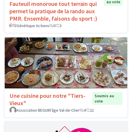
au vote
Fauteuil monoroue tout terrain qui
permet la pratique de la rando aux
PMR. Ensemble, faisons du sport :)
Génétique Actions
0
3
Une cuisine pour notre "Tiers-
Soumis au
vote
Vieux"
Association BEGUIN'âge Val-de-Cher
4
21