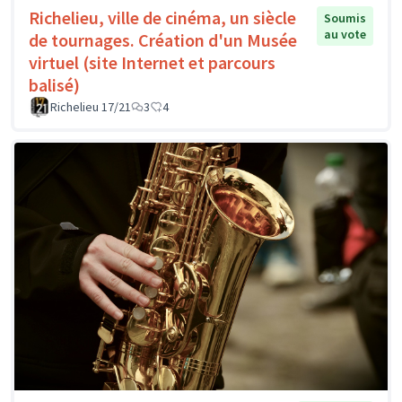
Richelieu, ville de cinéma, un siècle
Soumis
au vote
de tournages. Création d'un Musée
virtuel (site Internet et parcours
balisé)
Richelieu 17/21
3
4