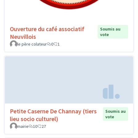
Ouverture du café associatif
Soumis au
vote
Neuvillois
le père colateur
0
1
Petite Caserne De Channay (tiers
Soumis au
vote
lieu socio culturel)
mairie
10
27