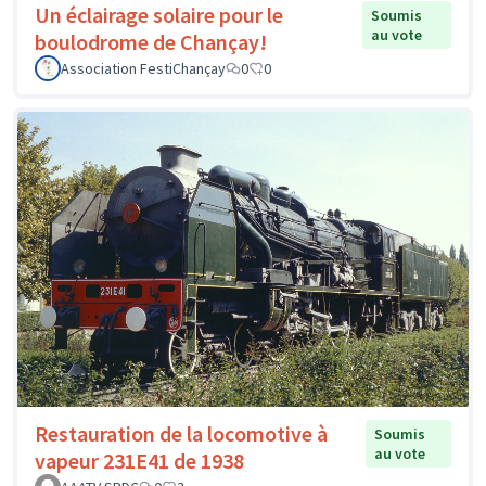
Un éclairage solaire pour le
Soumis
au vote
boulodrome de Chançay!
Association FestiChançay
0
0
Restauration de la locomotive à
Soumis
au vote
vapeur 231E41 de 1938