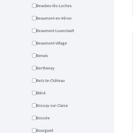
Beaulieu-lès-Loches
Beaumont-en-Véron
Beaumont-Louestault
Beaumont-Village
Benais
Berthenay
Betz-le-Château
Bléré
Bossay-sur-Claise
Bossée
Bourgueil