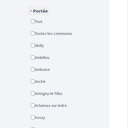
Portée
Tout
Toutes les communes
Abilly
Ambillou
Amboise
Anché
Antogny-le-Tillac
Artannes-sur-Indre
Assay