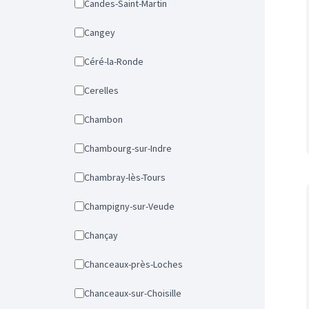
Candes-Saint-Martin
Cangey
Céré-la-Ronde
Cerelles
Chambon
Chambourg-sur-Indre
Chambray-lès-Tours
Champigny-sur-Veude
Chançay
Chanceaux-près-Loches
Chanceaux-sur-Choisille