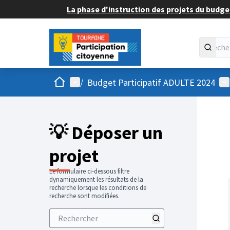
La phase d'instruction des projets du budget
Accueil
Menu principal
Me
/
Budget Participatif ADULTE 2024
💡 Déposer un
projet
Le formulaire ci-dessous filtre
dynamiquement les résultats de la
recherche lorsque les conditions de
recherche sont modifiées.