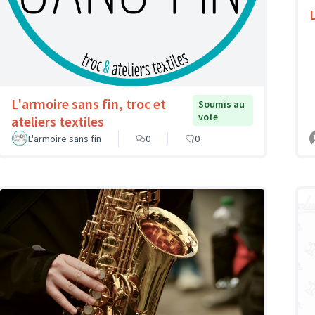
L'armoire sans fin, troc et
Soumis au
vote
ateliers textiles
L'armoire sans fin
0
0