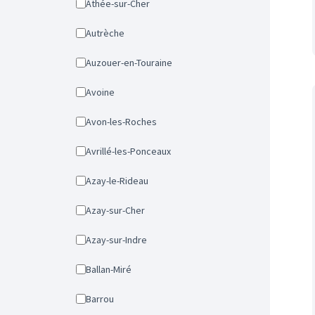
Athée-sur-Cher
Autrèche
Auzouer-en-Touraine
Avoine
Avon-les-Roches
Avrillé-les-Ponceaux
Azay-le-Rideau
Azay-sur-Cher
Azay-sur-Indre
Ballan-Miré
Barrou