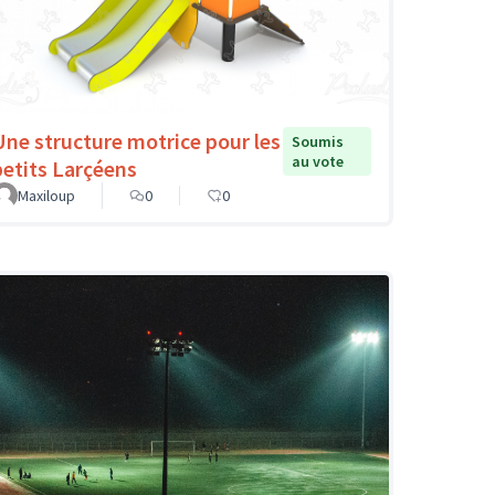
Une structure motrice pour les
Soumis
au vote
petits Larçéens
Maxiloup
0
0