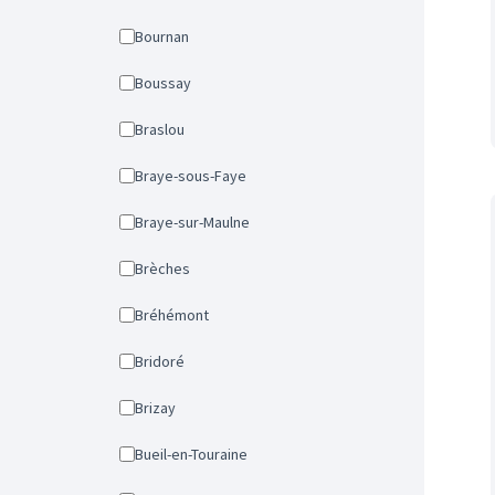
Bournan
Boussay
Braslou
Braye-sous-Faye
Braye-sur-Maulne
Brèches
Bréhémont
Bridoré
Brizay
Bueil-en-Touraine