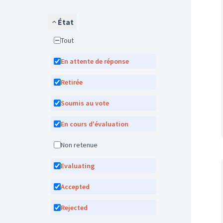
État
Tout
En attente de réponse
Retirée
Soumis au vote
En cours d'évaluation
Non retenue
Evaluating
Accepted
Rejected