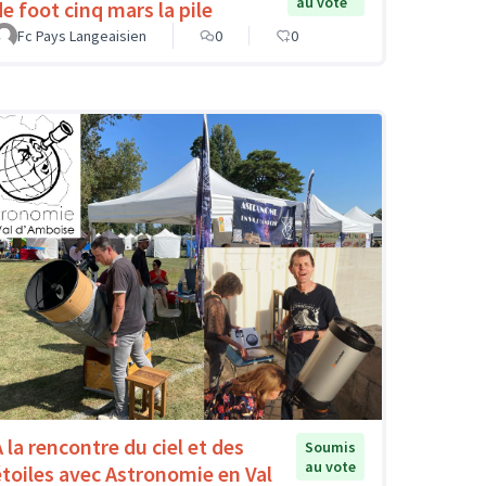
au vote
de foot cinq mars la pile
Fc Pays Langeaisien
0
0
A la rencontre du ciel et des
Soumis
au vote
étoiles avec Astronomie en Val