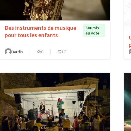
Des instruments de musique
Soumis
au vote
pour tous les enfants
Bardin
0
17