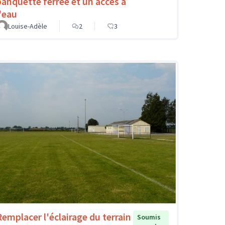
banquette ferrée et un accès à
l'eau
Louise-Adèle
2
3
Remplacer l'éclairage du terrain
Soumis