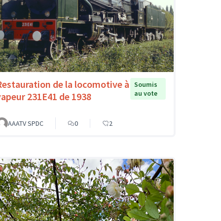
Restauration de la locomotive à
Soumis
au vote
vapeur 231E41 de 1938
AAATV SPDC
0
2