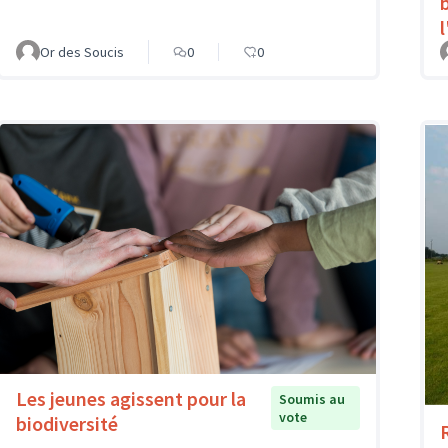
Or des Soucis
0
0
Les jeunes agissent pour la
Soumis au
vote
biodiversité