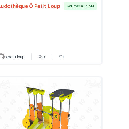
Ludothèque Ô Petit Loup
Soumis au vote
o petit loup
0
1