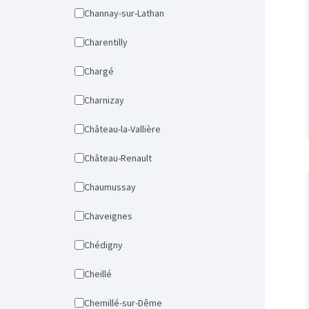
Channay-sur-Lathan
Charentilly
Chargé
Charnizay
Château-la-Vallière
Château-Renault
Chaumussay
Chaveignes
Chédigny
Cheillé
Chemillé-sur-Dême