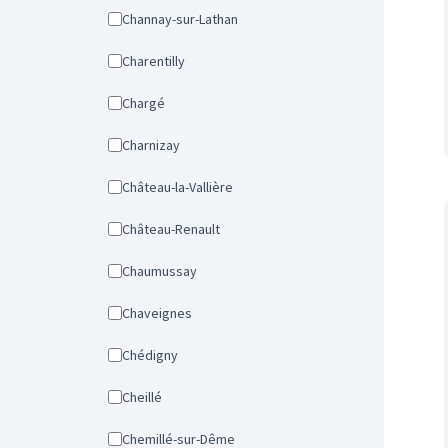
Channay-sur-Lathan
Charentilly
Chargé
Charnizay
Château-la-Vallière
Château-Renault
Chaumussay
Chaveignes
Chédigny
Cheillé
Chemillé-sur-Dême