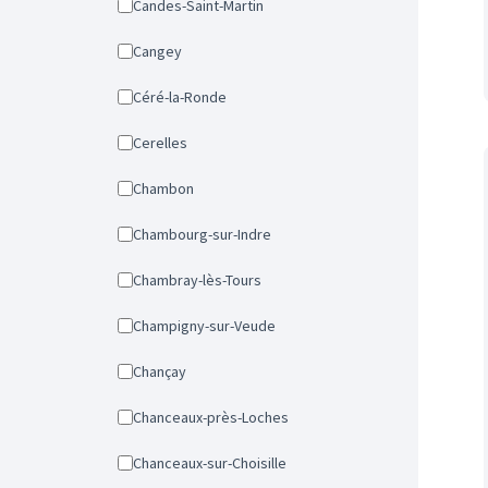
Candes-Saint-Martin
Cangey
Céré-la-Ronde
Cerelles
Chambon
Chambourg-sur-Indre
Chambray-lès-Tours
Champigny-sur-Veude
Chançay
Chanceaux-près-Loches
Chanceaux-sur-Choisille