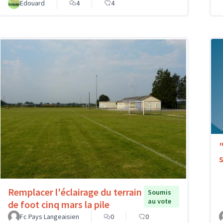
Edouard
4
4
Remplacer l'éclairage du terrain
Soumis
au vote
de foot cinq mars la pile
Fc Pays Langeaisien
0
0