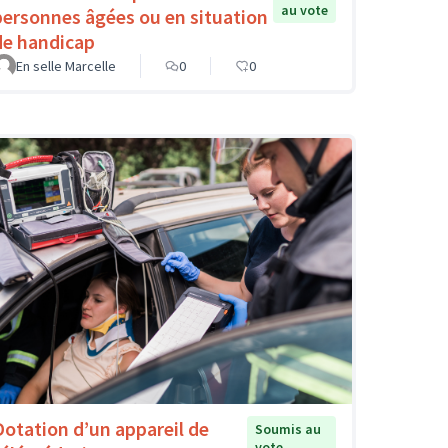
au vote
personnes âgées ou en situation
de handicap
En selle Marcelle
0
0
Dotation d’un appareil de
Soumis au
vote