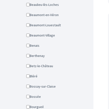
Beaulieu-lès-Loches
Beaumont-en-Véron
Beaumont-Louestault
Beaumont-Village
Benais
Berthenay
Betz-le-Château
Bléré
Bossay-sur-Claise
Bossée
Bourgueil