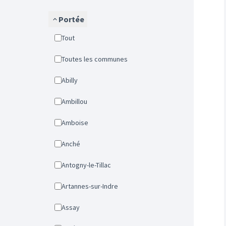
Portée
Tout
Toutes les communes
Abilly
Ambillou
Amboise
Anché
Antogny-le-Tillac
Artannes-sur-Indre
Assay