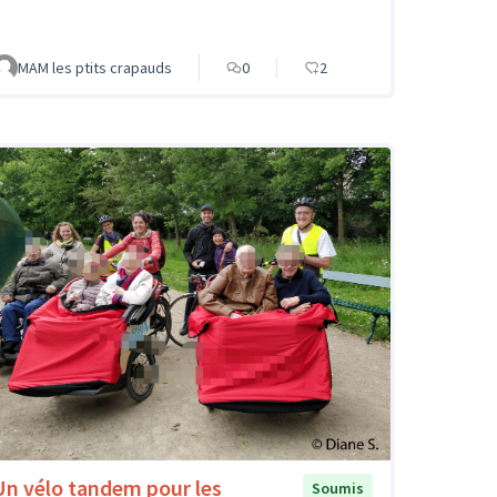
MAM les ptits crapauds
0
2
Un vélo tandem pour les
Soumis