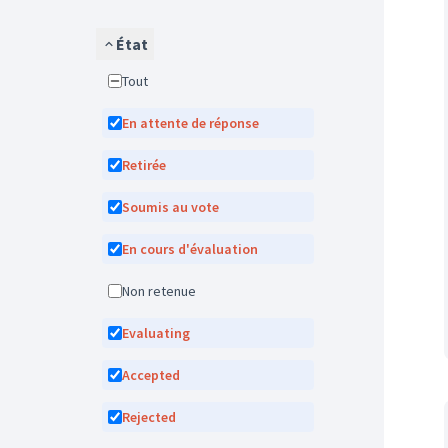
État
Tout
En attente de réponse
Retirée
Soumis au vote
En cours d'évaluation
Non retenue
Evaluating
Accepted
Rejected