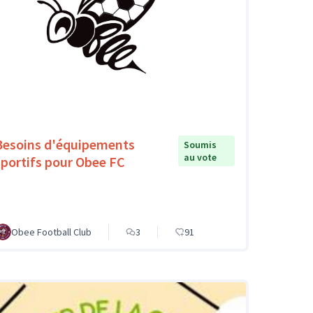
Besoins d'équipements
Soumis
au vote
sportifs pour Obee FC
Obee Football Club
3
91