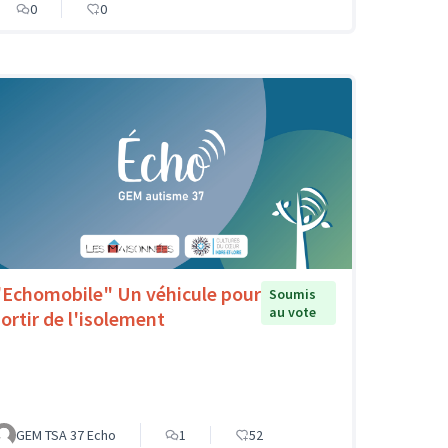
0
0
"Echomobile" Un véhicule pour
Soumis
au vote
sortir de l'isolement
GEM TSA 37 Echo
1
52