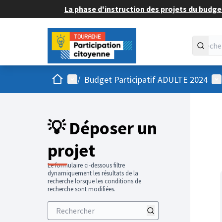
La phase d'instruction des projets du budget
Accueil
Menu principal
Me
/
Budget Participatif ADULTE 2024
💡 Déposer un
projet
Le formulaire ci-dessous filtre
dynamiquement les résultats de la
recherche lorsque les conditions de
recherche sont modifiées.