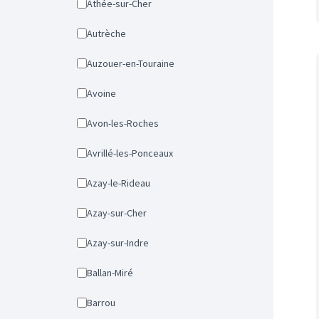
Athée-sur-Cher
Autrèche
Auzouer-en-Touraine
Avoine
Avon-les-Roches
Avrillé-les-Ponceaux
Azay-le-Rideau
Azay-sur-Cher
Azay-sur-Indre
Ballan-Miré
Barrou