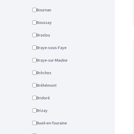
Bournan
Boussay
Braslou
Braye-sous-Faye
Braye-sur-Maulne
Brèches
Bréhémont
Bridoré
Brizay
Bueil-en-Touraine