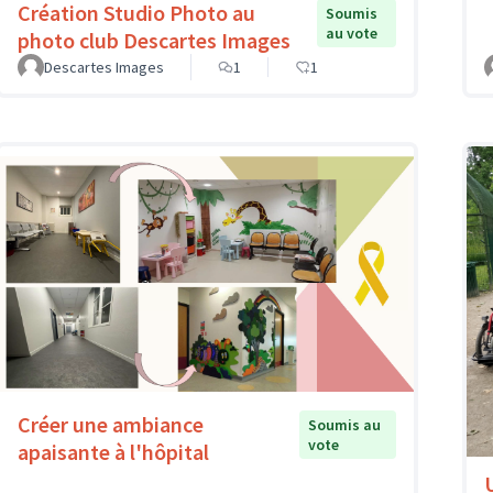
Création Studio Photo au
Soumis
au vote
photo club Descartes Images
Descartes Images
1
1
Créer une ambiance
Soumis au
vote
apaisante à l'hôpital