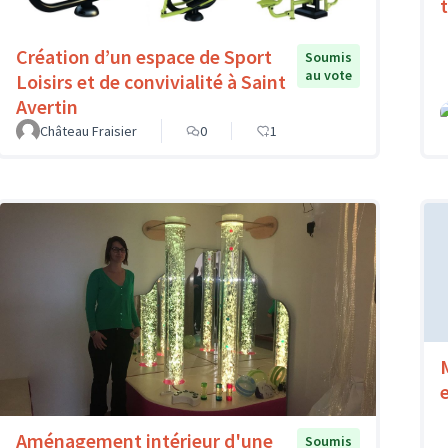
Création d’un espace de Sport
Soumis
au vote
Loisirs et de convivialité à Saint
Avertin
Château Fraisier
0
1
Aménagement intérieur d'une
Soumis