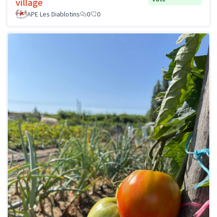
village
APE Les Diablotins
0
0