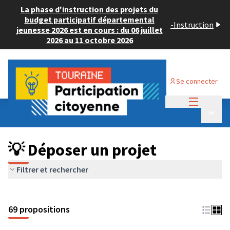
La phase d'instruction des projets du
budget participatif départemental
-
Instruction
jeunesse 2026 est en cours : du 06 juillet
2026 au 11 octobre 2026
Se connecter
Menu princi
Budget Participatif ADULTE 2024
/
Menu p
💡 Déposer un projet
💡 Déposer un projet
Filtrer et rechercher
69 propositions