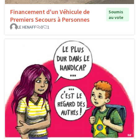
Financement d'un Véhicule de
Soumis
au vote
Premiers Secours à Personnes
LE HENAFF
0
1