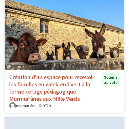
Création d’un espace pour recevoir
Soumis
au vote
les familles en week-end vert à la
ferme-refuge pédagogique
Murmur’ânes aux Mille Vents
murmur'ânes
0
0