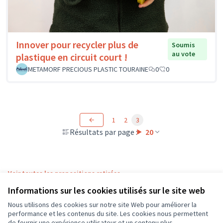
Innover pour recycler plus de
Soumis
au vote
plastique en circuit court !
METAMORF PRECIOUS PLASTIC TOURAINE
0
0
1
2
3
Résultats par page :
20
Voir toutes les propositions retirées
Informations sur les cookies utilisés sur le site web
Nous utilisons des cookies sur notre site Web pour améliorer la
Conditions d'utilisation
performance et les contenus du site. Les cookies nous permettent
Paramètres des cookies
de fournir une expérience utilisateur et un contenu plus