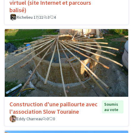
virtuel (site Internet et parcours
balisé)
Richelieu 17/21
3
4
Construction d'une paillourte avec
Soumis
au vote
l'association Slow Touraine
Eddy Charreau
0
0