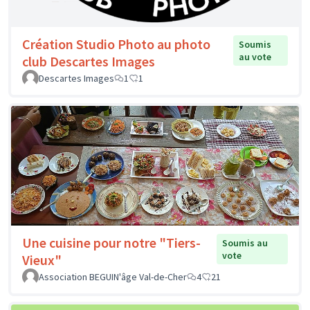
Création Studio Photo au photo
Soumis
au vote
club Descartes Images
Descartes Images
1
1
Une cuisine pour notre "Tiers-
Soumis au
vote
Vieux"
Association BEGUIN'âge Val-de-Cher
4
21