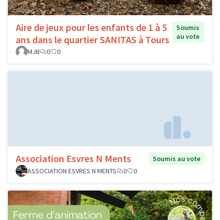
Aire de jeux pour les enfants de 1 à 5
Soumis
au vote
ans dans le quartier SANITAS à Tours
MJB
0
0
Association Esvres N Ments
Soumis au vote
ASSOCIATION ESVRES N MENTS
0
0