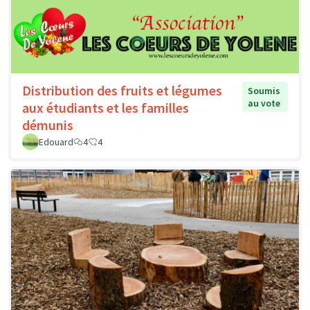
Distribution des fruits et légumes
Soumis
au vote
aux étudiants et les familles
démunis
Edouard
4
4