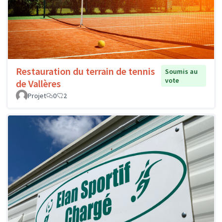
Restauration du terrain de tennis
Soumis au
vote
de Vallères
Projet
0
2