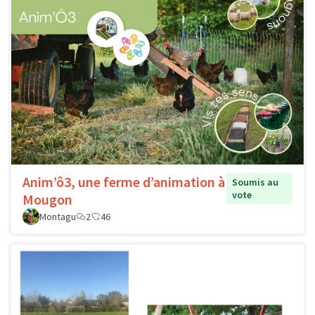
Anim’ô3, une ferme d’animation à
Soumis au
vote
Mougon
Montagu
2
46