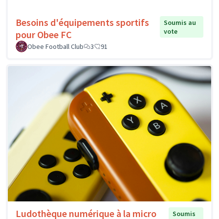
Besoins d'équipements sportifs
Soumis au
vote
pour Obee FC
Obee Football Club
3
91
Ludothèque numérique à la micro
Soumis