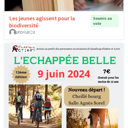
Les jeunes agissent pour la
Soumis au
vote
biodiversité
LPO
0
3