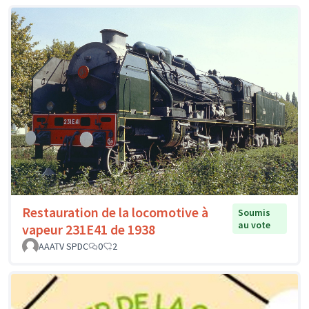
Restauration de la locomotive à
Soumis
au vote
vapeur 231E41 de 1938
AAATV SPDC
0
2