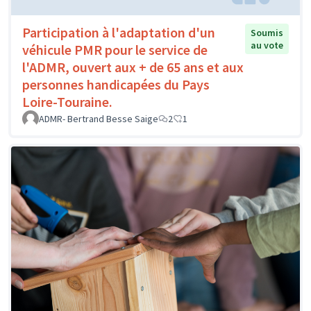
Participation à l'adaptation d'un
Soumis
au vote
véhicule PMR pour le service de
l'ADMR, ouvert aux + de 65 ans et aux
personnes handicapées du Pays
Loire-Touraine.
ADMR- Bertrand Besse Saige
2
1