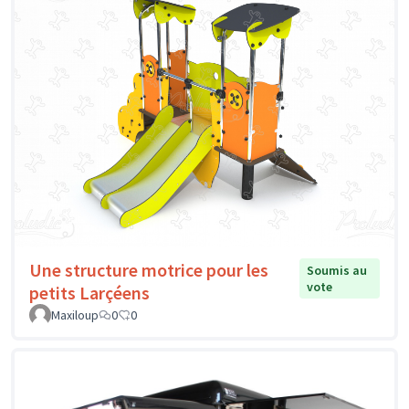
Une structure motrice pour les
Soumis au
vote
petits Larçéens
Maxiloup
0
0