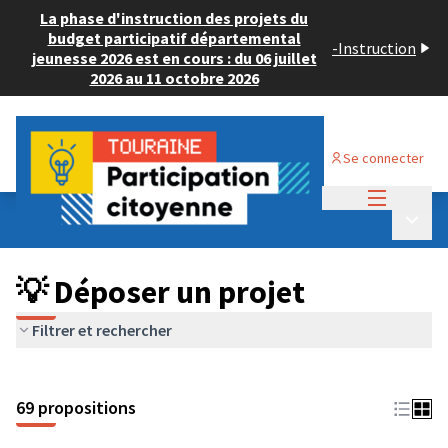
La phase d'instruction des projets du
budget participatif départemental
-
Instruction
jeunesse 2026 est en cours : du 06 juillet
2026 au 11 octobre 2026
Se connecter
Menu princi
Budget Participatif ADULTE 2024
/
Menu p
💡 Déposer un projet
💡 Déposer un projet
Filtrer et rechercher
69 propositions