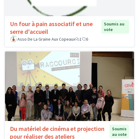
Un four à pain associatif et une
Soumis au
vote
serre d'accueil
Asso De La Graine Aux Copeaux
1
6
Du matériel de cinéma et projection
Soumis
au vote
pour réaliser des ateliers