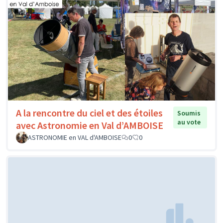
A la rencontre du ciel et des étoiles
Soumis
au vote
avec Astronomie en Val d’AMBOISE
ASTRONOMIE en VAL d'AMBOISE
0
0