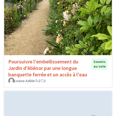
Poursuivre l'embellissement du
Soumis
au vote
Jardin d'Aliénor par une longue
banquette ferrée et un accès à l'eau
Louise-Adèle
2
3