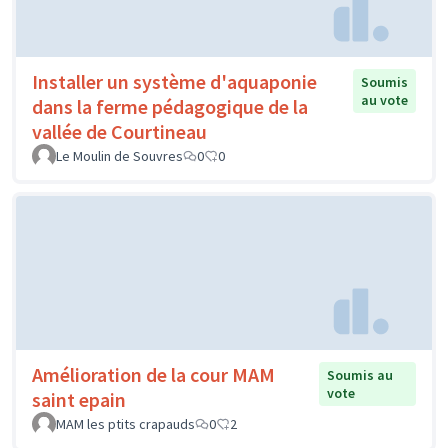
Installer un système d'aquaponie
Soumis
au vote
dans la ferme pédagogique de la
vallée de Courtineau
Le Moulin de Souvres
0
0
Amélioration de la cour MAM
Soumis au
vote
saint epain
MAM les ptits crapauds
0
2