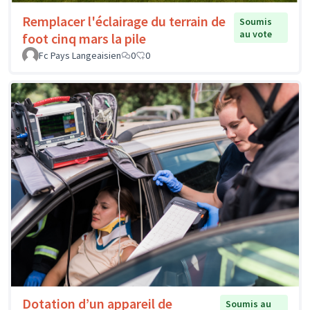
Remplacer l'éclairage du terrain de
Soumis
au vote
foot cinq mars la pile
Fc Pays Langeaisien
0
0
Dotation d’un appareil de
Soumis au