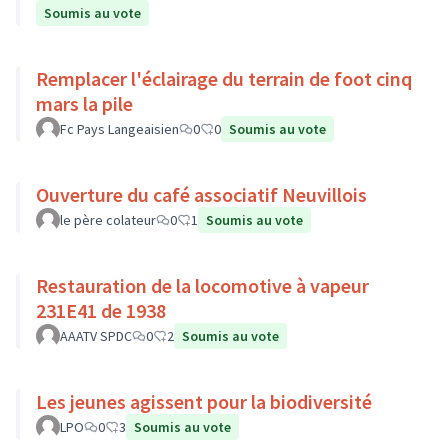
Soumis au vote
Remplacer l'éclairage du terrain de foot cinq
mars la pile
Fc Pays Langeaisien
0
0
Soumis au vote
Ouverture du café associatif Neuvillois
le père colateur
0
1
Soumis au vote
Restauration de la locomotive à vapeur
231E41 de 1938
AAATV SPDC
0
2
Soumis au vote
Les jeunes agissent pour la biodiversité
LPO
0
3
Soumis au vote