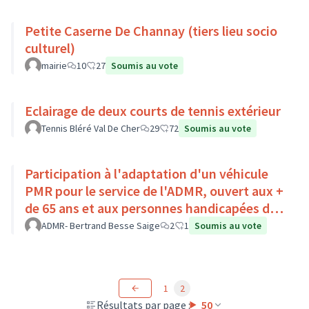
Petite Caserne De Channay (tiers lieu socio
culturel)
mairie
10
27
Soumis au vote
Eclairage de deux courts de tennis extérieur
Tennis Bléré Val De Cher
29
72
Soumis au vote
Participation à l'adaptation d'un véhicule
PMR pour le service de l'ADMR, ouvert aux +
de 65 ans et aux personnes handicapées du
Pays Loire-Touraine.
ADMR- Bertrand Besse Saige
2
1
Soumis au vote
1
2
Résultats par page :
50