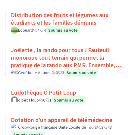
Distribution des fruits et légumes aux
étudiants et les familles démunis
Edouard
4
4
Soumis au vote
Joëlette , la rando pour tous ! Fauteuil
monoroue tout terrain qui permet la
pratique de la rando aux PMR. Ensemble,
faisons du sport :)
Génétique Actions
0
3
Soumis au vote
Ludothèque Ô Petit Loup
o petit loup
0
1
Soumis au vote
Dotation d’un appareil de télémédecine
Croix-Rouge française Unité Locale de Tours
3
43
Soumis au vote