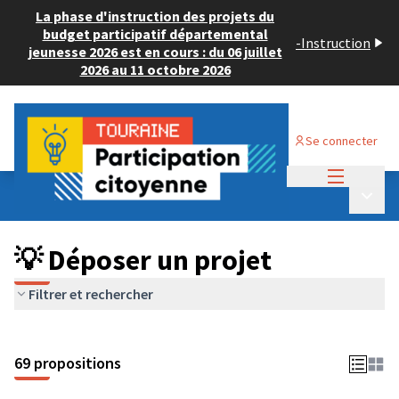
La phase d'instruction des projets du
budget participatif départemental
-
Instruction
jeunesse 2026 est en cours : du 06 juillet
2026 au 11 octobre 2026
Se connecter
Menu princi
Budget Participatif ADULTE 2024
/
Menu p
💡 Déposer un projet
💡 Déposer un projet
Filtrer et rechercher
69 propositions