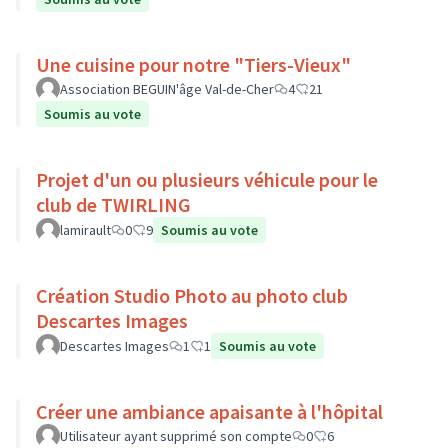
Une cuisine pour notre "Tiers-Vieux"
Association BEGUIN'âge Val-de-Cher
4
21
Soumis au vote
Projet d'un ou plusieurs véhicule pour le
club de TWIRLING
lamirault
0
9
Soumis au vote
Création Studio Photo au photo club
Descartes Images
Descartes Images
1
1
Soumis au vote
Créer une ambiance apaisante à l'hôpital
Utilisateur ayant supprimé son compte
0
6