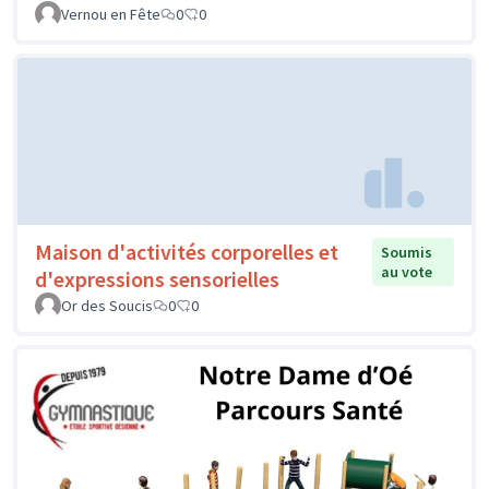
Vernou en Fête
0
0
Maison d'activités corporelles et
Soumis
au vote
d'expressions sensorielles
Or des Soucis
0
0