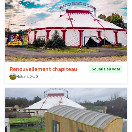
Renouvellement chapiteau
Soumis au vote
Héka
0
0