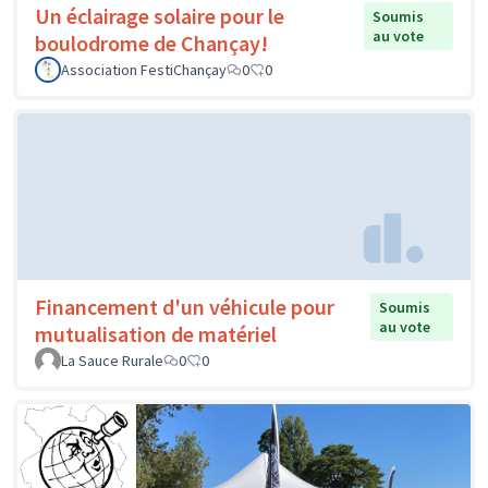
Un éclairage solaire pour le
Soumis
au vote
boulodrome de Chançay!
Association FestiChançay
0
0
Financement d'un véhicule pour
Soumis
au vote
mutualisation de matériel
La Sauce Rurale
0
0