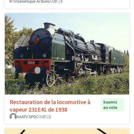
Génétique Actions
0
3
Restauration de la locomotive à
Soumis
au vote
vapeur 231E41 de 1938
AAATV SPDC
0
2