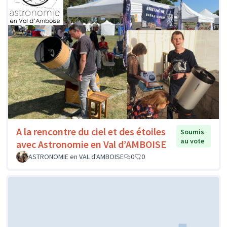
A la rencontre du ciel et des étoiles
Soumis
au vote
avec Astronomie en Val d’AMBOISE
ASTRONOMIE en VAL d'AMBOISE
0
0