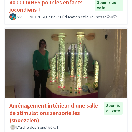
4000 LIVRES pour les enfants
Soumis au
vote
jocondiens !
ASSOCIATION - Agir Pour L'Éducation et la Jeunesse
0
1
Aménagement intérieur d'une salle
Soumis
au vote
de stimulations sensorielles
(snoezelen)
L'Arche des Sens
0
1