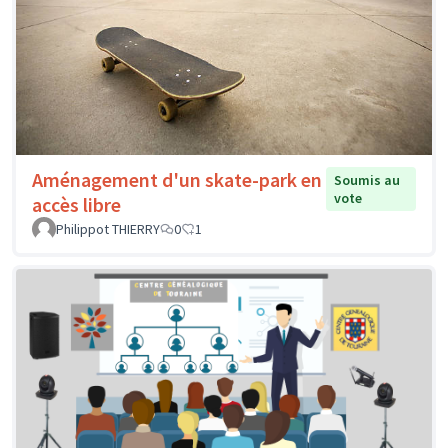
Aménagement d'un skate-park en
Soumis au
vote
accès libre
Philippot THIERRY
0
1