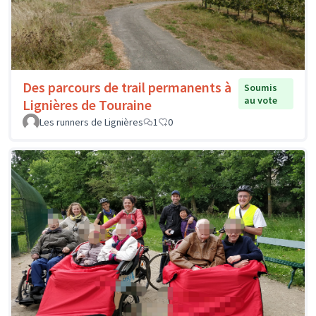
Des parcours de trail permanents à
Soumis
au vote
Lignières de Touraine
Les runners de Lignières
1
0