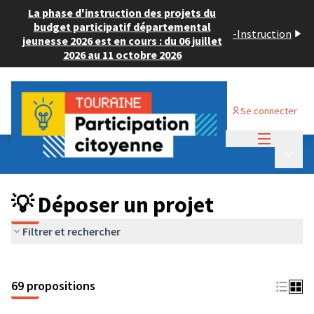
La phase d'instruction des projets du
budget participatif départemental
-
Instruction
jeunesse 2026 est en cours : du 06 juillet
2026 au 11 octobre 2026
Se connecter
Menu princi
Budget Participatif ADULTE 2024
/
Menu p
💡 Déposer un projet
💡 Déposer un projet
Filtrer et rechercher
69 propositions