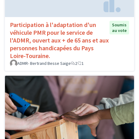
Participation à l'adaptation d'un
Soumis
au vote
véhicule PMR pour le service de
l'ADMR, ouvert aux + de 65 ans et aux
personnes handicapées du Pays
Loire-Touraine.
ADMR- Bertrand Besse Saige
2
1