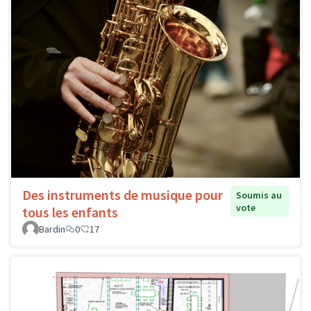
Des instruments de musique pour
Soumis au
vote
tous les enfants
Bardin
0
17