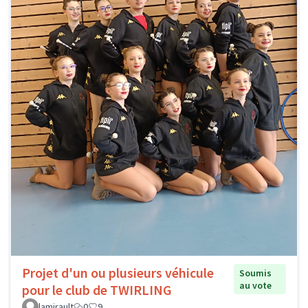
Projet d'un ou plusieurs véhicule
Soumis
au vote
pour le club de TWIRLING
lamirault
0
9