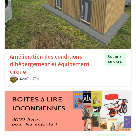
Amélioration des conditions
Soumis
au vote
d'hébergement et équipement
cirque
Héka
0
0