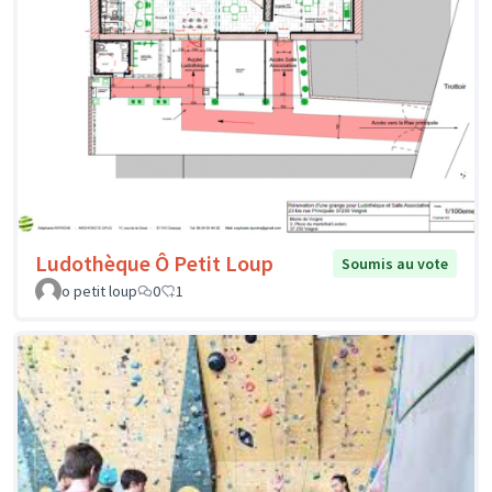
Ludothèque Ô Petit Loup
Soumis au vote
o petit loup
0
1