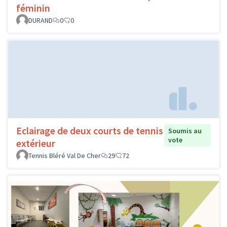
féminin
DURAND
0
0
Eclairage de deux courts de tennis
Soumis au
vote
extérieur
Tennis Bléré Val De Cher
29
72