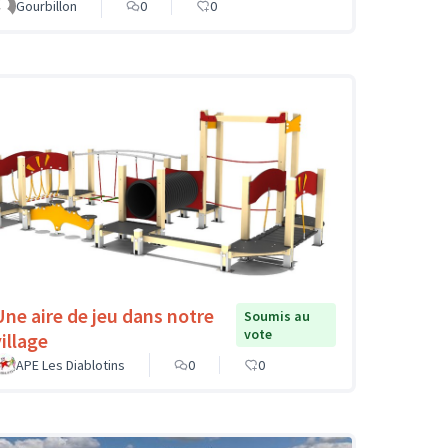
Gourbillon
0
0
Une aire de jeu dans notre
Soumis au
vote
illage
APE Les Diablotins
0
0