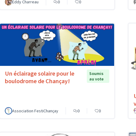
Eddy Charreau
0
0
Un éclairage solaire pour le
Soumis
au vote
boulodrome de Chançay!
v
Association FestiChançay
0
0