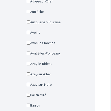
Athée-sur-Cher
Autrèche
Auzouer-en-Touraine
Avoine
Avon-les-Roches
Avrillé-les-Ponceaux
Azay-le-Rideau
Azay-sur-Cher
Azay-sur-Indre
Ballan-Miré
Barrou