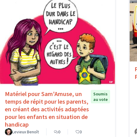
Matériel pour Sam'Amuse, un
Soumis
au vote
temps de répit pour les parents,
en créant des activités adaptées
pour les enfants en situation de
handicap
Levieux Benoît
0
0