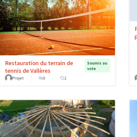
Restauration du terrain de
Soumis au
vote
tennis de Vallères
Projet
0
2