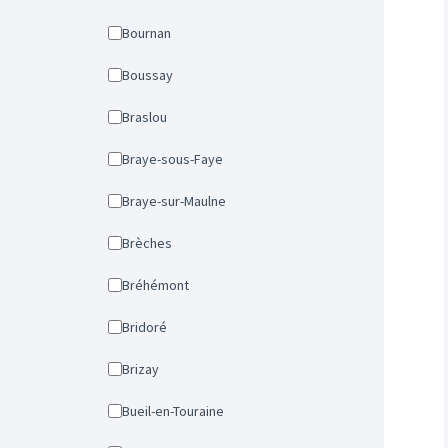
Bournan
Boussay
Braslou
Braye-sous-Faye
Braye-sur-Maulne
Brèches
Bréhémont
Bridoré
Brizay
Bueil-en-Touraine