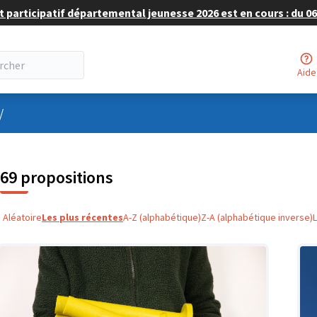
 participatif départemental jeunesse 2026 est en cours : du 06 
Aide
nu utilisateur
/
69 propositions
Aléatoire
Les plus récentes
A-Z (alphabétique)
Z-A (alphabétique inverse)