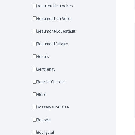
Beaulieu-lès-Loches
Beaumont-en-Véron
Beaumont-Louestault
Beaumont-Village
Benais
Berthenay
Betz-le-Château
Bléré
Bossay-sur-Claise
Bossée
Bourgueil