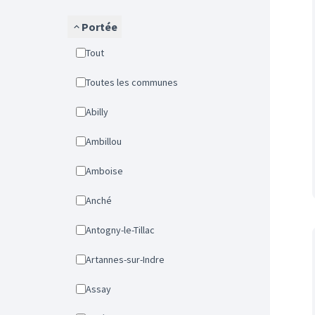
Portée
Tout
Toutes les communes
Abilly
Ambillou
Amboise
Anché
Antogny-le-Tillac
Artannes-sur-Indre
Assay