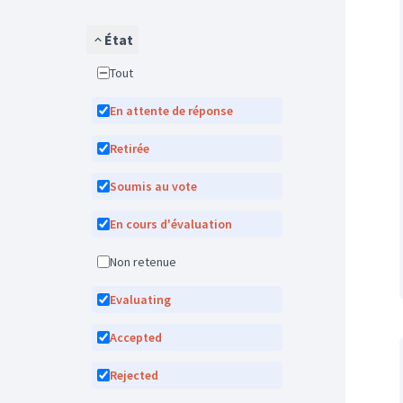
État
Tout
En attente de réponse
Retirée
Soumis au vote
En cours d'évaluation
Non retenue
Evaluating
Accepted
Rejected