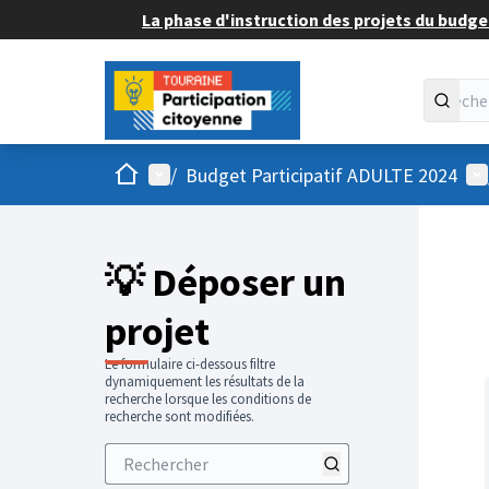
La phase d'instruction des projets du budget
Accueil
Menu principal
Me
/
Budget Participatif ADULTE 2024
💡 Déposer un
projet
Le formulaire ci-dessous filtre
dynamiquement les résultats de la
recherche lorsque les conditions de
recherche sont modifiées.