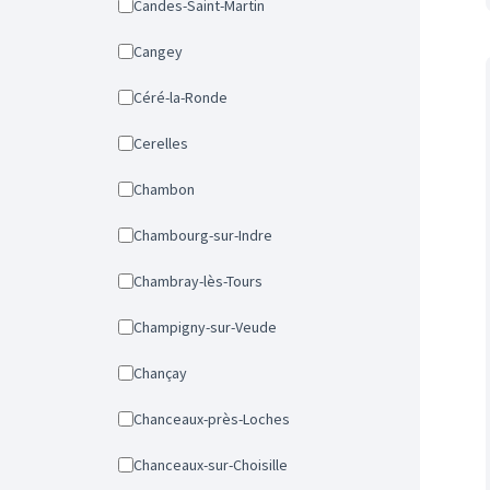
Candes-Saint-Martin
Cangey
Céré-la-Ronde
Cerelles
Chambon
Chambourg-sur-Indre
Chambray-lès-Tours
Champigny-sur-Veude
Chançay
Chanceaux-près-Loches
Chanceaux-sur-Choisille