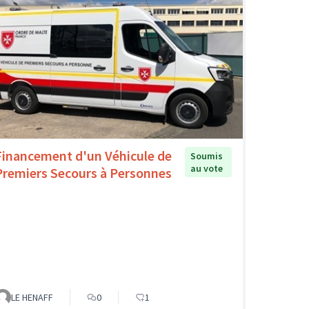
Financement d'un Véhicule de
Soumis
au vote
Premiers Secours à Personnes
LE HENAFF
0
1