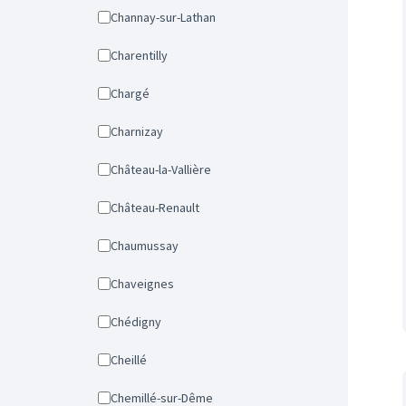
Channay-sur-Lathan
Charentilly
Chargé
Charnizay
Château-la-Vallière
Château-Renault
Chaumussay
Chaveignes
Chédigny
Cheillé
Chemillé-sur-Dême