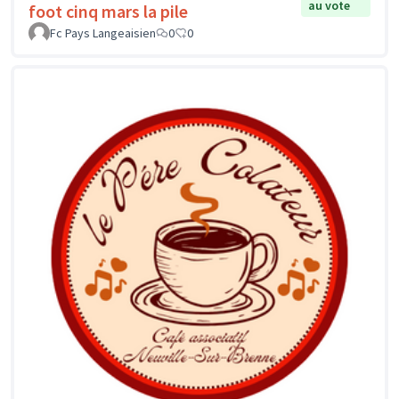
au vote
foot cinq mars la pile
Fc Pays Langeaisien
0
0