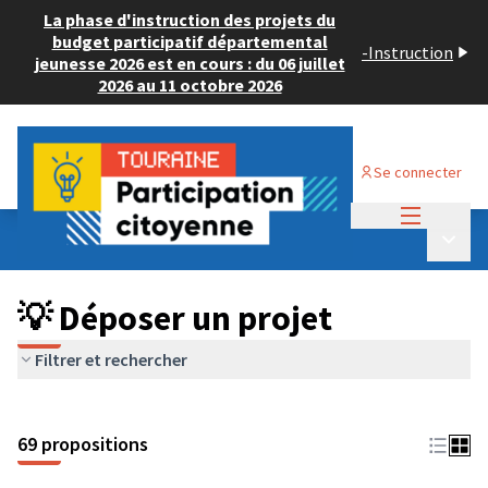
La phase d'instruction des projets du
budget participatif départemental
-
Instruction
jeunesse 2026 est en cours : du 06 juillet
2026 au 11 octobre 2026
Se connecter
Menu princi
Budget Participatif ADULTE 2024
/
Menu p
💡 Déposer un projet
💡 Déposer un projet
Filtrer et rechercher
69 propositions