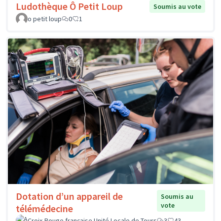
Ludothèque Ô Petit Loup
Soumis au vote
o petit loup
0
1
Dotation d’un appareil de
Soumis au
vote
télémédecine
Croix-Rouge française Unité Locale de Tours
3
43