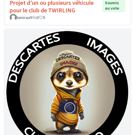
Projet d'un ou plusieurs véhicule
Soumis
au vote
pour le club de TWIRLING
lamirault
0
9