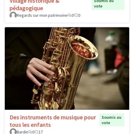
Village historique &
Soumis au
vote
pédagogique
Regards sur mon patrimoine
0
0
Des instruments de musique pour
Soumis au
vote
tous les enfants
Bardin
0
17