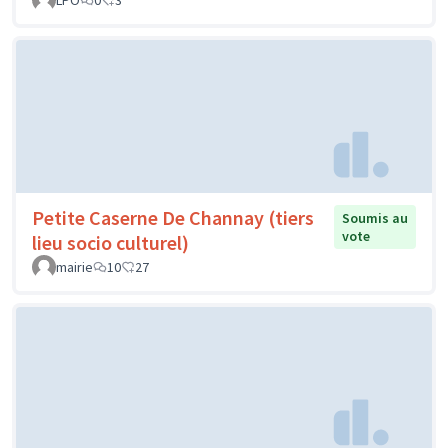
LPO
0
3
Petite Caserne De Channay (tiers
Soumis au
vote
lieu socio culturel)
mairie
10
27