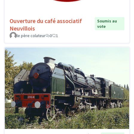
Ouverture du café associatif
Soumis au
vote
Neuvillois
le père colateur
0
1