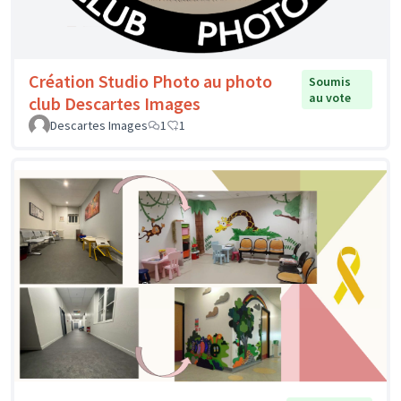
Création Studio Photo au photo
Soumis
au vote
club Descartes Images
Descartes Images
1
1