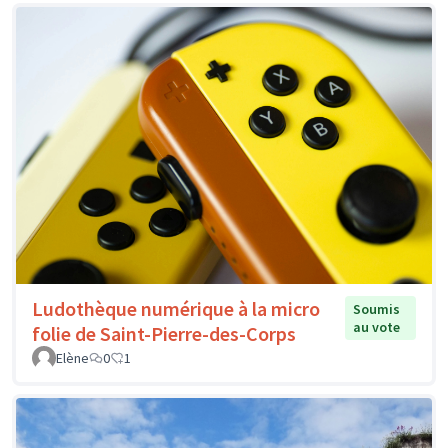
Ludothèque numérique à la micro
Soumis
au vote
folie de Saint-Pierre-des-Corps
Elène
0
1