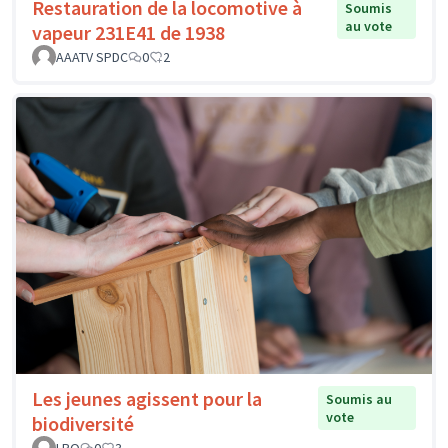
Restauration de la locomotive à
Soumis
au vote
vapeur 231E41 de 1938
AAATV SPDC
0
2
Les jeunes agissent pour la
Soumis au
vote
biodiversité