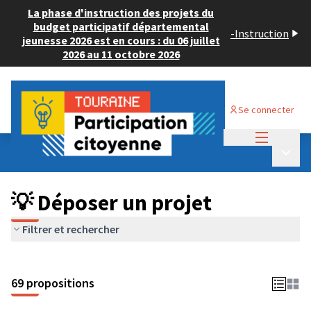
La phase d'instruction des projets du
budget participatif départemental
-
Instruction
jeunesse 2026 est en cours : du 06 juillet
2026 au 11 octobre 2026
Se connecter
Menu princi
Budget Participatif ADULTE 2024
/
Menu p
💡 Déposer un projet
💡 Déposer un projet
Filtrer et rechercher
69 propositions