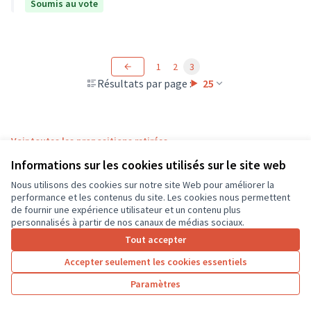
Soumis au vote
1
2
3
Résultats par page :
25
Voir toutes les propositions retirées
Informations sur les cookies utilisés sur le site web
Nous utilisons des cookies sur notre site Web pour améliorer la
Conditions d'utilisation
performance et les contenus du site. Les cookies nous permettent
Paramètres des cookies
de fournir une expérience utilisateur et un contenu plus
CD37 sur X
CD37 sur Facebook
CD37 sur Instagram
CD37 sur YouTube
personnalisés à partir de nos canaux de médias sociaux.
(Lien externe)
(Lien externe)
(Lien externe)
(Lien externe)
Tout accepter
Accepter seulement les cookies essentiels
Licence Cre
(Lien extern
Paramètres
(Lien externe)
Site réalisé grâce au
logiciel libre Decidim
.
(Lien externe)