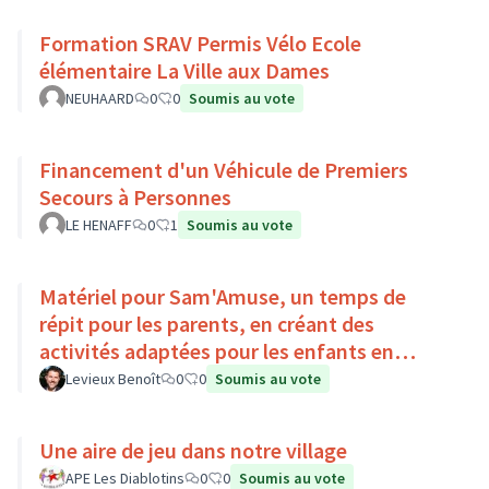
Formation SRAV Permis Vélo Ecole
élémentaire La Ville aux Dames
NEUHAARD
0
0
Soumis au vote
Financement d'un Véhicule de Premiers
Secours à Personnes
LE HENAFF
0
1
Soumis au vote
Matériel pour Sam'Amuse, un temps de
répit pour les parents, en créant des
activités adaptées pour les enfants en
situation de handicap
Levieux Benoît
0
0
Soumis au vote
Une aire de jeu dans notre village
APE Les Diablotins
0
0
Soumis au vote