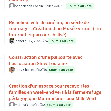
Association Coccin'H Ailes
0
15
Soumis au vote
Richelieu, ville de cinéma, un siècle de
tournages. Création d'un Musée virtuel (site
Internet et parcours balisé)
Richelieu 17/21
3
4
Soumis au vote
Construction d'une paillourte avec
l'association Slow Touraine
Eddy Charreau
0
0
Soumis au vote
Création d’un espace pour recevoir les
familles en week-end vert à la ferme-refuge
pédagogique Murmur’ânes aux Mille Vents
murmur'ânes
0
0
Soumis au vote