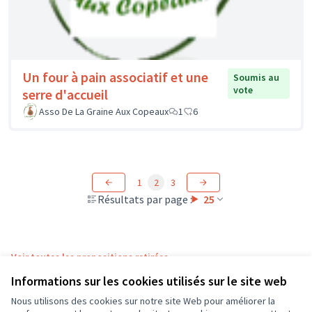
Un four à pain associatif et une
Soumis au
vote
serre d'accueil
Asso De La Graine Aux Copeaux
1
6
1
2
3
Résultats par page :
25
Voir toutes les propositions retirées
Informations sur les cookies utilisés sur le site web
Nous utilisons des cookies sur notre site Web pour améliorer la
Conditions d'utilisation