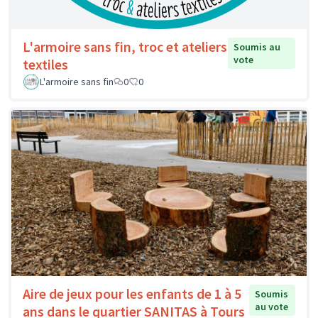
L'armoire sans fin, troc et ateliers
Soumis au
vote
textiles
L'armoire sans fin
0
0
Aire de jeux pour les enfants de 1 à 5
Soumis
au vote
ans dans le quartier SANITAS à Tours