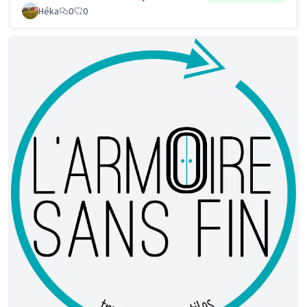
Héka
0
0