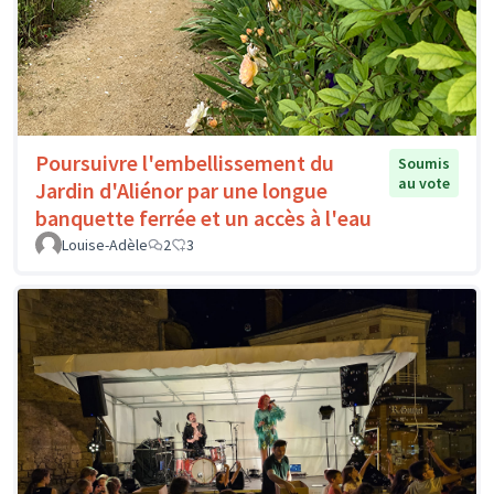
Poursuivre l'embellissement du
Soumis
au vote
Jardin d'Aliénor par une longue
banquette ferrée et un accès à l'eau
Louise-Adèle
2
3