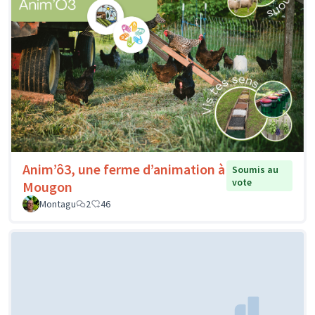
Anim’ô3, une ferme d’animation à
Soumis au
vote
Mougon
Montagu
2
46