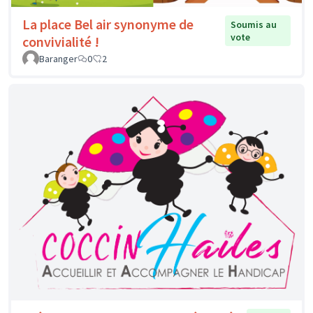
La place Bel air synonyme de
Soumis au
vote
convivialité !
Baranger
0
2