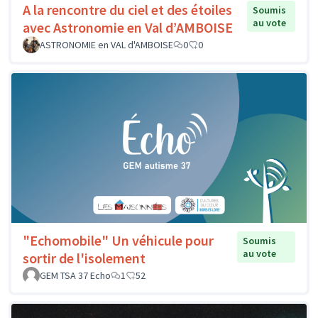
A la rencontre du ciel et des étoiles
Soumis
au vote
avec Astronomie en Val d’AMBOISE
ASTRONOMIE en VAL d'AMBOISE
0
0
"Echomobile" Un véhicule pour
Soumis
au vote
sortir de l'isolement
GEM TSA 37 Echo
1
52