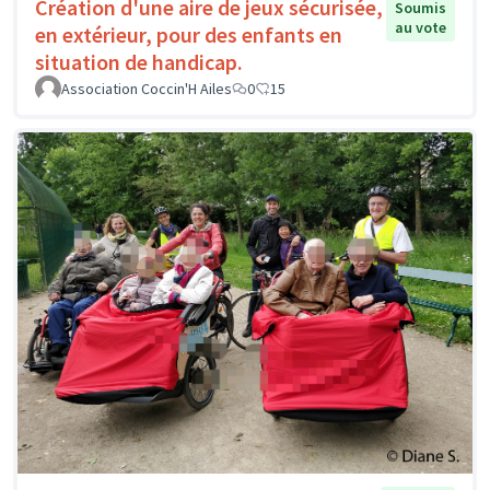
Création d'une aire de jeux sécurisée,
Soumis
au vote
en extérieur, pour des enfants en
situation de handicap.
Association Coccin'H Ailes
0
15