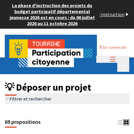
La phase d'instruction des projets du
budget participatif départemental
-
Instruction
jeunesse 2026 est en cours : du 06 juillet
2026 au 11 octobre 2026
Se connecter
Menu princi
Budget Participatif ADULTE 2024
/
Menu p
💡 Déposer un projet
💡 Déposer un projet
Filtrer et rechercher
69 propositions