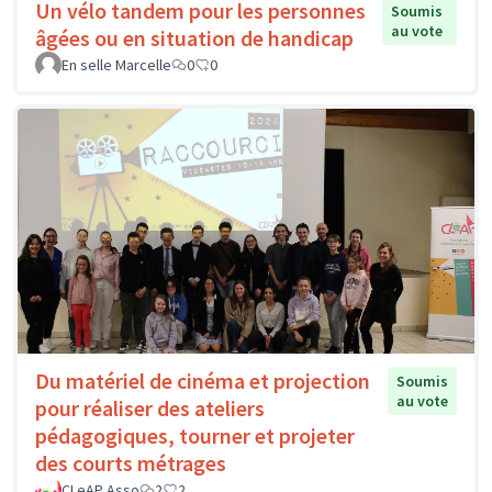
Un vélo tandem pour les personnes
Soumis
au vote
âgées ou en situation de handicap
En selle Marcelle
0
0
Du matériel de cinéma et projection
Soumis
au vote
pour réaliser des ateliers
pédagogiques, tourner et projeter
des courts métrages
CLeAP Asso
2
2