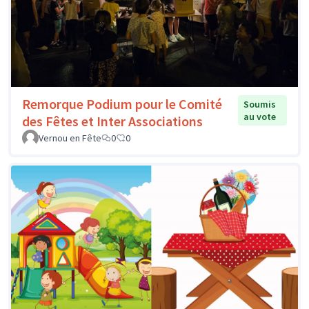
Remorque Podium pour le Comité
Soumis
au vote
des Fêtes et Inter Associations
Vernou en Fête
0
0