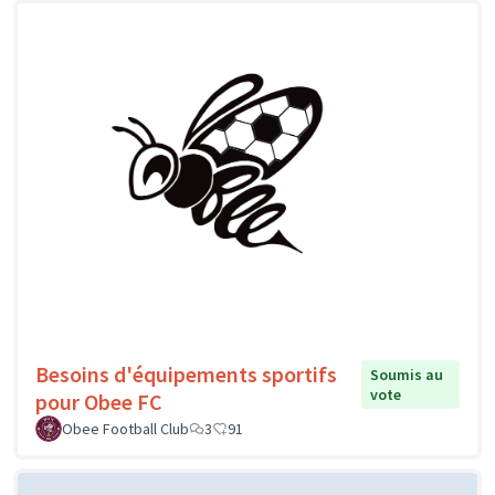
Besoins d'équipements sportifs
Soumis au
vote
pour Obee FC
Obee Football Club
3
91