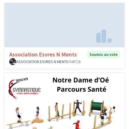
Association Esvres N Ments
Soumis au vote
ASSOCIATION ESVRES N MENTS
0
0