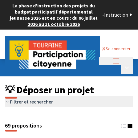
La phase d'instruction des projets du
budget participatif départemental
-
Instruction
jeunesse 2026 est en cours : du 06 juillet
2026 au 11 octobre 2026
Se connecter
Menu princi
Budget Participatif ADULTE 2024
/
Menu p
💡 Déposer un projet
💡 Déposer un projet
Filtrer et rechercher
69 propositions