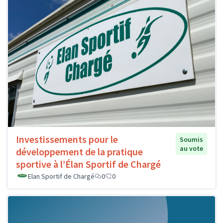
Investissements pour le
Soumis
au vote
développement de la pratique
sportive à l’Élan Sportif de Chargé
Elan Sportif de Chargé
0
0