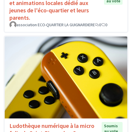
au vote
et animations locales dédié aux
jeunes de l'éco-quartier et leurs
parents.
association ECO-QUARTIER LA GUIGNARDIERE
0
0
Ludothèque numérique à la micro
Soumis
au vote