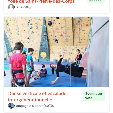
folie de Saint-Pierre-des-Corps
Elène
0
1
Danse verticale et escalade
Soumis au
vote
intergénérationnelle
Compagnie Izadora
0
0