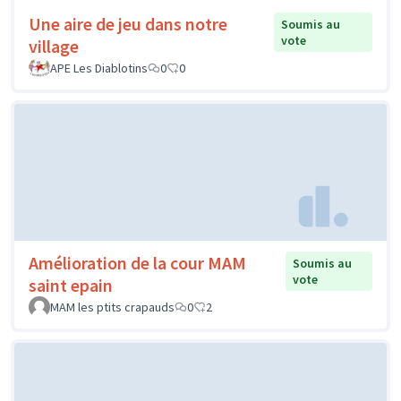
Une aire de jeu dans notre
Soumis au
vote
village
APE Les Diablotins
0
0
Amélioration de la cour MAM
Soumis au
vote
saint epain
MAM les ptits crapauds
0
2