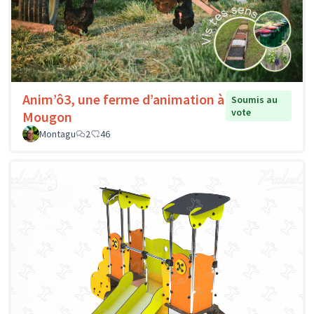
Anim’ô3, une ferme d’animation à
Soumis au
vote
Mougon
Montagu
2
46