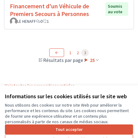
Financement d'un Véhicule de
Soumis
au vote
Premiers Secours à Personnes
LE HENAFF
0
1
1
2
3
Résultats par page :
25
Voir toutes les propositions retirées
Informations sur les cookies utilisés sur le site web
Nous utilisons des cookies sur notre site Web pour améliorer la
Conditions d'utilisation
performance et les contenus du site. Les cookies nous permettent
Paramètres des cookies
de fournir une expérience utilisateur et un contenu plus
CD37 sur X
CD37 sur Facebook
CD37 sur Instagram
CD37 sur YouTube
personnalisés à partir de nos canaux de médias sociaux.
(Lien externe)
(Lien externe)
(Lien externe)
(Lien externe)
Tout accepter