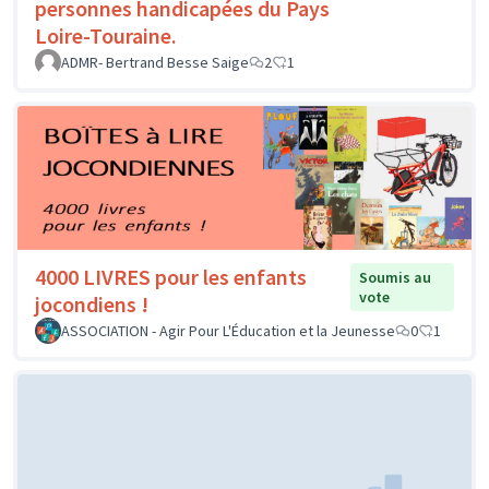
personnes handicapées du Pays
Loire-Touraine.
ADMR- Bertrand Besse Saige
2
1
4000 LIVRES pour les enfants
Soumis au
vote
jocondiens !
ASSOCIATION - Agir Pour L'Éducation et la Jeunesse
0
1