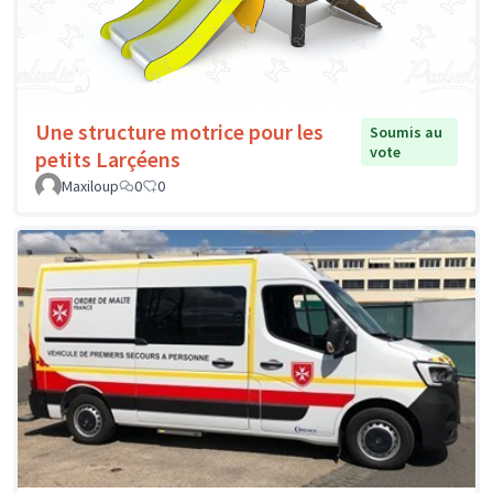
Une structure motrice pour les
Soumis au
vote
petits Larçéens
Maxiloup
0
0