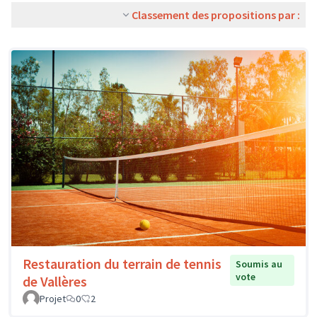
Classement des propositions par :
Restauration du terrain de tennis
Soumis au
vote
de Vallères
Projet
0
2