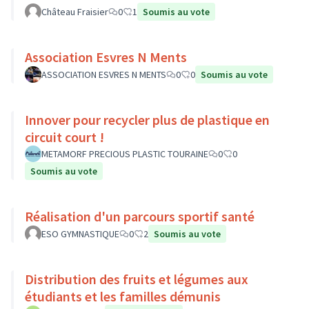
Château Fraisier
0
1
Soumis au vote
Association Esvres N Ments
ASSOCIATION ESVRES N MENTS
0
0
Soumis au vote
Innover pour recycler plus de plastique en
circuit court !
METAMORF PRECIOUS PLASTIC TOURAINE
0
0
Soumis au vote
Réalisation d'un parcours sportif santé
ESO GYMNASTIQUE
0
2
Soumis au vote
Distribution des fruits et légumes aux
étudiants et les familles démunis