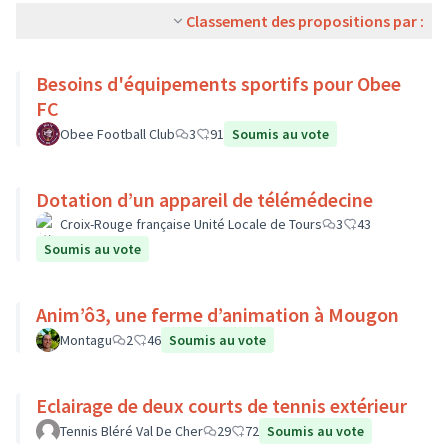
Classement des propositions par :
Besoins d'équipements sportifs pour Obee
FC
Obee Football Club
3
91
Soumis au vote
Dotation d’un appareil de télémédecine
Croix-Rouge française Unité Locale de Tours
3
43
Soumis au vote
Anim’ô3, une ferme d’animation à Mougon
Montagu
2
46
Soumis au vote
Eclairage de deux courts de tennis extérieur
Tennis Bléré Val De Cher
29
72
Soumis au vote