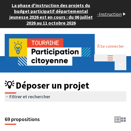
La phase d'instruction des projets du
budget participatif départemental
-
Instruction
jeunesse 2026 est en cours : du 06 juillet
2026 au 11 octobre 2026
Se connecter
Menu princi
Budget Participatif ADULTE 2024
/
Menu p
💡 Déposer un projet
💡 Déposer un projet
Filtrer et rechercher
69 propositions