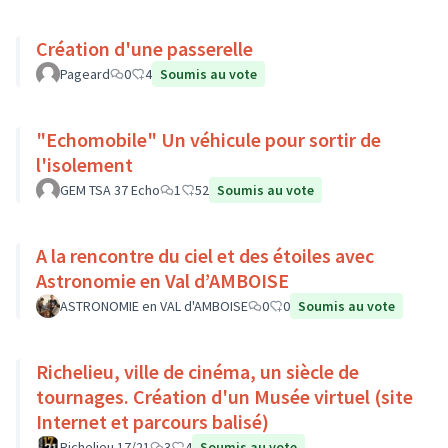
Création d'une passerelle
Pageard
0
4
Soumis au vote
"Echomobile" Un véhicule pour sortir de
l'isolement
GEM TSA 37 Echo
1
52
Soumis au vote
A la rencontre du ciel et des étoiles avec
Astronomie en Val d’AMBOISE
ASTRONOMIE en VAL d'AMBOISE
0
0
Soumis au vote
Richelieu, ville de cinéma, un siècle de
tournages. Création d'un Musée virtuel (site
Internet et parcours balisé)
Richelieu 17/21
3
4
Soumis au vote