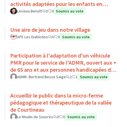
activités adaptées pour les enfants en
situation de handicap
Levieux Benoît
0
0
Soumis au vote
Une aire de jeu dans notre village
APE Les Diablotins
0
0
Soumis au vote
Participation à l'adaptation d'un véhicule
PMR pour le service de l'ADMR, ouvert aux +
de 65 ans et aux personnes handicapées du
Pays Loire-Touraine.
ADMR- Bertrand Besse Saige
2
1
Soumis au vote
Accueillir le public dans la micro-ferme
pédagogique et thérapeutique de la vallée
de Courtineau
Le Moulin de Souvres
0
0
Soumis au vote