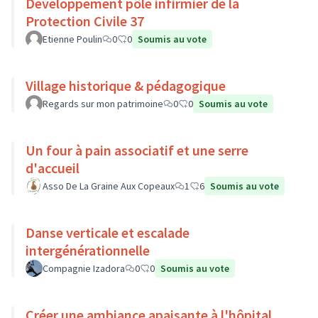
Développement pôle infirmier de la
Protection Civile 37
Etienne Poulin
0
0
Soumis au vote
Village historique & pédagogique
Regards sur mon patrimoine
0
0
Soumis au vote
Un four à pain associatif et une serre
d'accueil
Asso De La Graine Aux Copeaux
1
6
Soumis au vote
Danse verticale et escalade
intergénérationnelle
Compagnie Izadora
0
0
Soumis au vote
Créer une ambiance apaisante à l'hôpital