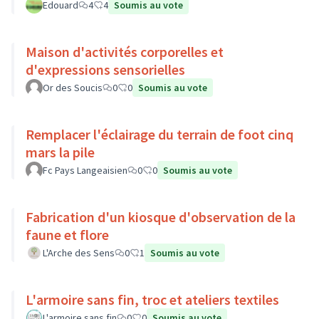
Edouard
4
4
Soumis au vote
Maison d'activités corporelles et
d'expressions sensorielles
Or des Soucis
0
0
Soumis au vote
Remplacer l'éclairage du terrain de foot cinq
mars la pile
Fc Pays Langeaisien
0
0
Soumis au vote
Fabrication d'un kiosque d'observation de la
faune et flore
L'Arche des Sens
0
1
Soumis au vote
L'armoire sans fin, troc et ateliers textiles
L'armoire sans fin
0
0
Soumis au vote