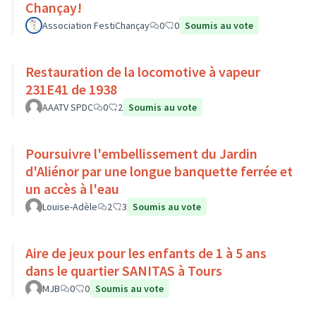
Chançay!
Association FestiChançay
0
0
Soumis au vote
Restauration de la locomotive à vapeur
231E41 de 1938
AAATV SPDC
0
2
Soumis au vote
Poursuivre l'embellissement du Jardin
d'Aliénor par une longue banquette ferrée et
un accès à l'eau
Louise-Adèle
2
3
Soumis au vote
Aire de jeux pour les enfants de 1 à 5 ans
dans le quartier SANITAS à Tours
MJB
0
0
Soumis au vote