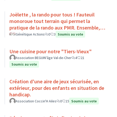
Joëlette , la rando pour tous ! Fauteuil
monoroue tout terrain qui permet la
pratique de la rando aux PMR. Ensemble,
faisons du sport :)
Génétique Actions
0
3
Soumis au vote
Une cuisine pour notre "Tiers-Vieux"
Association BEGUIN'âge Val-de-Cher
4
21
Soumis au vote
Création d'une aire de jeux sécurisée, en
extérieur, pour des enfants en situation de
handicap.
Association Coccin'H Ailes
0
15
Soumis au vote