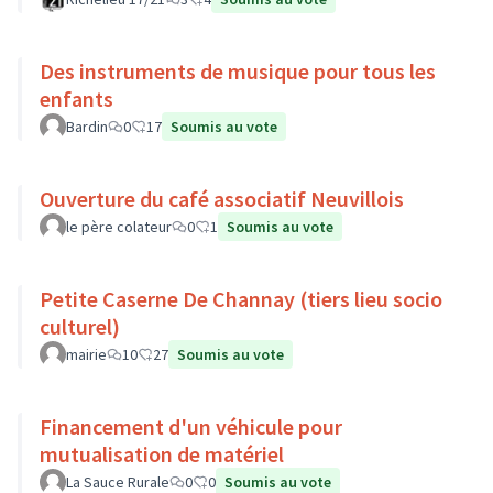
Des instruments de musique pour tous les
enfants
Bardin
0
17
Soumis au vote
Ouverture du café associatif Neuvillois
le père colateur
0
1
Soumis au vote
Petite Caserne De Channay (tiers lieu socio
culturel)
mairie
10
27
Soumis au vote
Financement d'un véhicule pour
mutualisation de matériel
La Sauce Rurale
0
0
Soumis au vote