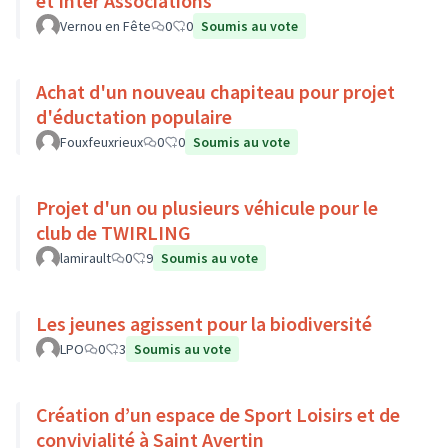
et Inter Associations
Vernou en Fête
0
0
Soumis au vote
Achat d'un nouveau chapiteau pour projet
d'éductation populaire
Fouxfeuxrieux
0
0
Soumis au vote
Projet d'un ou plusieurs véhicule pour le
club de TWIRLING
lamirault
0
9
Soumis au vote
Les jeunes agissent pour la biodiversité
LPO
0
3
Soumis au vote
Création d’un espace de Sport Loisirs et de
convivialité à Saint Avertin