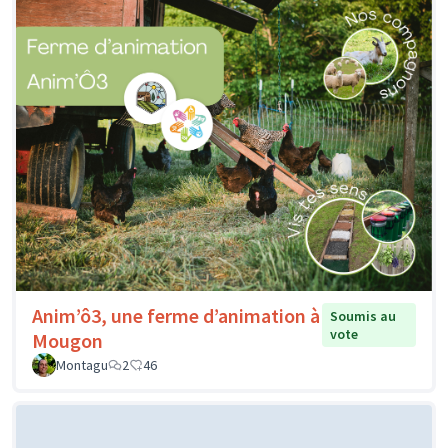
Anim’ô3, une ferme d’animation à
Soumis au
vote
Mougon
Montagu
2
46