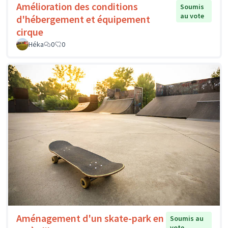
Amélioration des conditions
Soumis
au vote
d'hébergement et équipement
cirque
Héka
0
0
Aménagement d'un skate-park en
Soumis au
vote