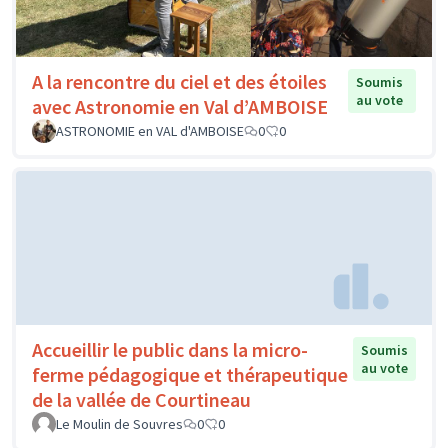
A la rencontre du ciel et des étoiles
Soumis
au vote
avec Astronomie en Val d’AMBOISE
ASTRONOMIE en VAL d'AMBOISE
0
0
Accueillir le public dans la micro-
Soumis
au vote
ferme pédagogique et thérapeutique
de la vallée de Courtineau
Le Moulin de Souvres
0
0