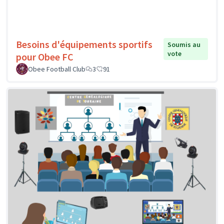
Besoins d'équipements sportifs
Soumis au
vote
pour Obee FC
Obee Football Club
3
91