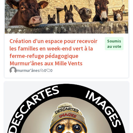
Création d’un espace pour recevoir
Soumis
au vote
les familles en week-end vert à la
ferme-refuge pédagogique
Murmur’ânes aux Mille Vents
murmur'ânes
0
0