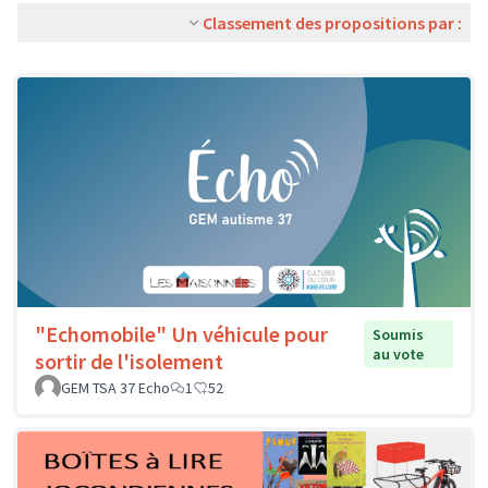
Classement des propositions par :
"Echomobile" Un véhicule pour
Soumis
au vote
sortir de l'isolement
GEM TSA 37 Echo
1
52