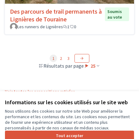
Des parcours de trail permanents à
Soumis
au vote
Lignières de Touraine
Les runners de Lignières
1
0
1
2
3
Résultats par page :
25
Voir toutes les propositions retirées
Informations sur les cookies utilisés sur le site web
Nous utilisons des cookies sur notre site Web pour améliorer la
Conditions d'utilisation
performance et les contenus du site. Les cookies nous permettent
Paramètres des cookies
de fournir une expérience utilisateur et un contenu plus
CD37 sur X
CD37 sur Facebook
CD37 sur Instagram
CD37 sur YouTube
personnalisés à partir de nos canaux de médias sociaux.
(Lien externe)
(Lien externe)
(Lien externe)
(Lien externe)
Tout accepter