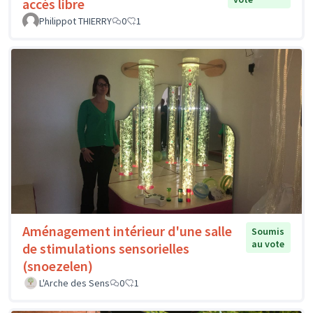
accès libre
Philippot THIERRY
0
1
Aménagement intérieur d'une salle
Soumis
au vote
de stimulations sensorielles
(snoezelen)
L'Arche des Sens
0
1