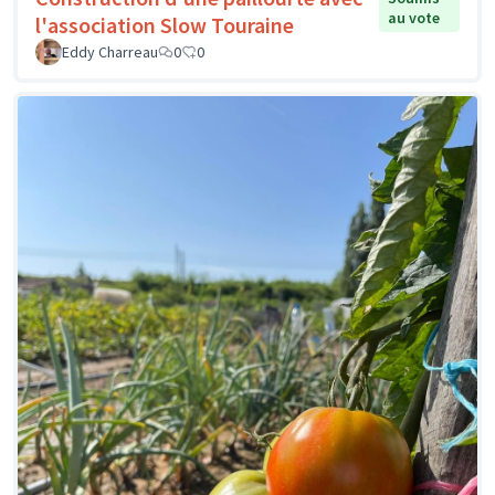
au vote
l'association Slow Touraine
Eddy Charreau
0
0