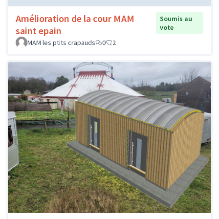
Amélioration de la cour MAM
Soumis au
vote
saint epain
MAM les ptits crapauds
0
2