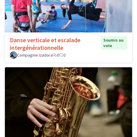
Danse verticale et escalade
Soumis au
vote
intergénérationnelle
Compagnie Izadora
0
0