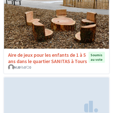
Aire de jeux pour les enfants de 1 à 5
Soumis
au vote
ans dans le quartier SANITAS à Tours
MJB
0
0