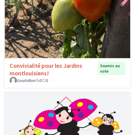
Convivialité pour les Jardins
Soumis au
vote
montlouisiens!
Gourbillon
0
0