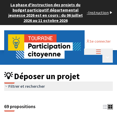
La phase d'instruction des projets du
budget participatif départemental
-
Instruction
jeunesse 2026 est en cours : du 06 juillet
2026 au 11 octobre 2026
Se connecter
Menu princi
Budget Participatif ADULTE 2024
/
Menu p
💡 Déposer un projet
💡 Déposer un projet
Filtrer et rechercher
69 propositions