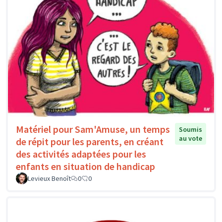
Matériel pour Sam'Amuse, un temps
Soumis
au vote
de répit pour les parents, en créant
des activités adaptées pour les
enfants en situation de handicap
Levieux Benoît
0
0