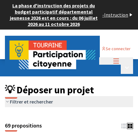
La phase d'instruction des projets du
budget participatif départemental
-
Instruction
jeunesse 2026 est en cours : du 06 juillet
2026 au 11 octobre 2026
Se connecter
Menu princi
Budget Participatif ADULTE 2024
/
Menu p
💡 Déposer un projet
💡 Déposer un projet
Filtrer et rechercher
69 propositions