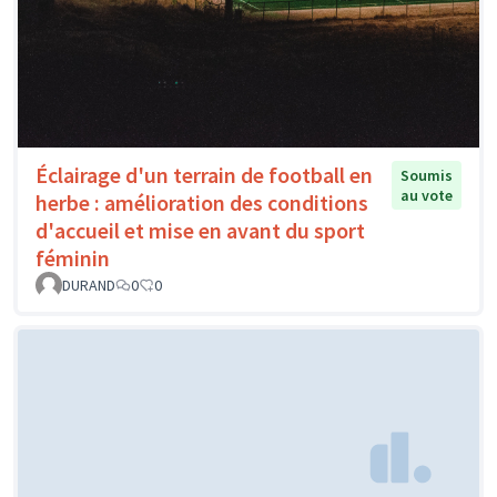
Éclairage d'un terrain de football en
Soumis
au vote
herbe : amélioration des conditions
d'accueil et mise en avant du sport
féminin
DURAND
0
0