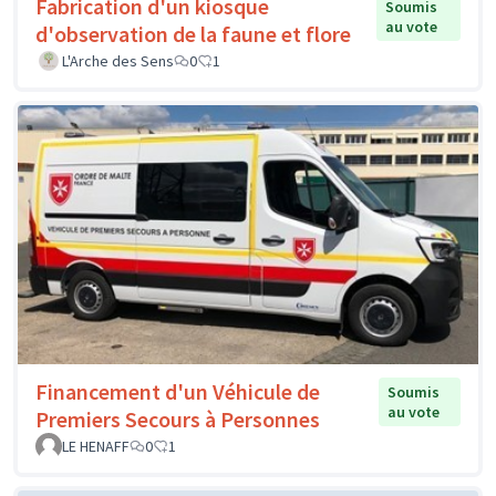
Fabrication d'un kiosque
Soumis
au vote
d'observation de la faune et flore
L'Arche des Sens
0
1
Financement d'un Véhicule de
Soumis
au vote
Premiers Secours à Personnes
LE HENAFF
0
1