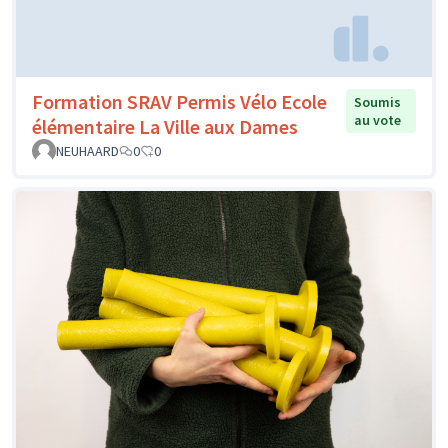
Formation SRAV Permis Vélo Ecole
Soumis
au vote
élémentaire La Ville aux Dames
NEUHAARD
0
0