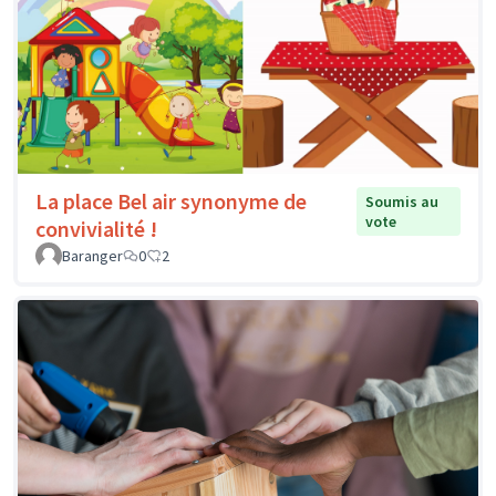
La place Bel air synonyme de
Soumis au
vote
convivialité !
Baranger
0
2