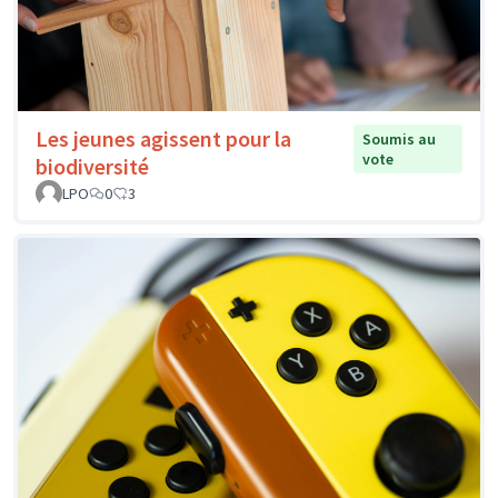
Les jeunes agissent pour la
Soumis au
vote
biodiversité
LPO
0
3