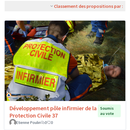
Classement des propositions par :
Développement pôle infirmier de la
Soumis
au vote
Protection Civile 37
Etienne Poulin
0
0