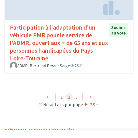
Participation à l'adaptation d'un
Soumis
au vote
véhicule PMR pour le service de
l'ADMR, ouvert aux + de 65 ans et aux
personnes handicapées du Pays
Loire-Touraine.
ADMR- Bertrand Besse Saige
2
1
1
2
3
Résultats par page :
25
Voir toutes les propositions retirées