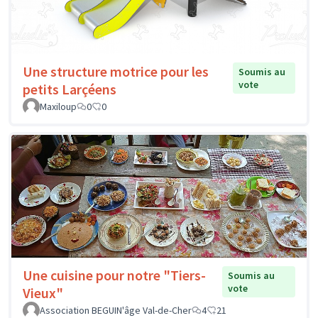
Une structure motrice pour les
Soumis au
vote
petits Larçéens
Maxiloup
0
0
Une cuisine pour notre "Tiers-
Soumis au
vote
Vieux"
Association BEGUIN'âge Val-de-Cher
4
21