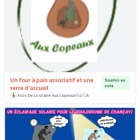
Un four à pain associatif et une
Soumis au
vote
serre d'accueil
Asso De La Graine Aux Copeaux
1
6