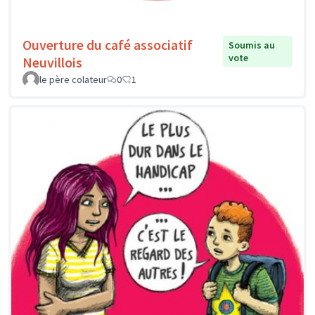
Ouverture du café associatif
Soumis au
vote
Neuvillois
le père colateur
0
1