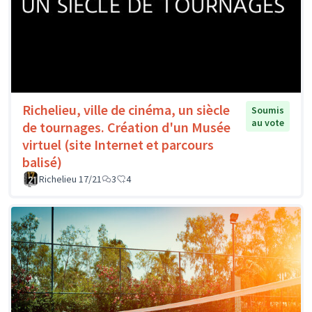
Richelieu, ville de cinéma, un siècle
Soumis
au vote
de tournages. Création d'un Musée
virtuel (site Internet et parcours
balisé)
Richelieu 17/21
3
4