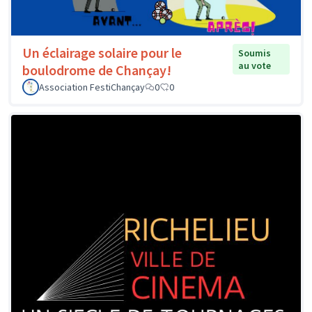
Un éclairage solaire pour le
Soumis
au vote
boulodrome de Chançay!
Association FestiChançay
0
0