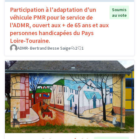
Participation à l'adaptation d'un
Soumis
au vote
véhicule PMR pour le service de
l'ADMR, ouvert aux + de 65 ans et aux
personnes handicapées du Pays
Loire-Touraine.
ADMR- Bertrand Besse Saige
2
1