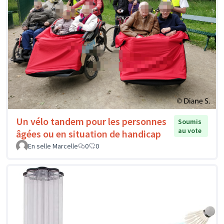
Un vélo tandem pour les personnes
Soumis
au vote
âgées ou en situation de handicap
En selle Marcelle
0
0