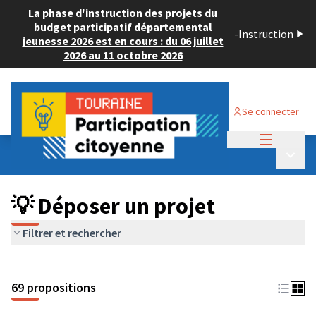
La phase d'instruction des projets du
budget participatif départemental
-
Instruction
jeunesse 2026 est en cours : du 06 juillet
2026 au 11 octobre 2026
Se connecter
Menu princi
Budget Participatif ADULTE 2024
/
Menu p
💡 Déposer un projet
💡 Déposer un projet
Filtrer et rechercher
69 propositions