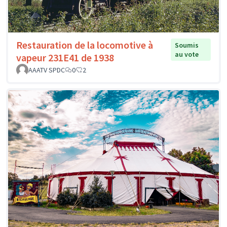
Restauration de la locomotive à
Soumis
au vote
vapeur 231E41 de 1938
AAATV SPDC
0
2