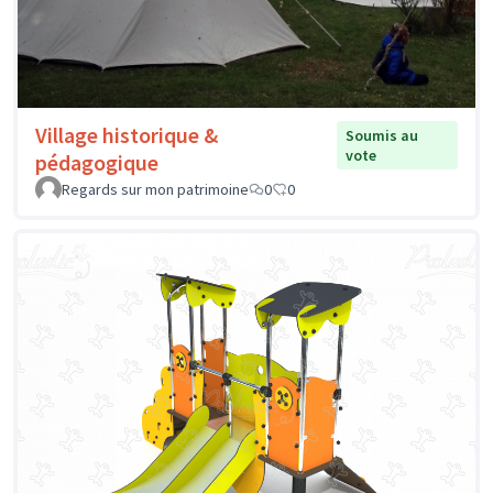
Village historique &
Soumis au
vote
pédagogique
Regards sur mon patrimoine
0
0