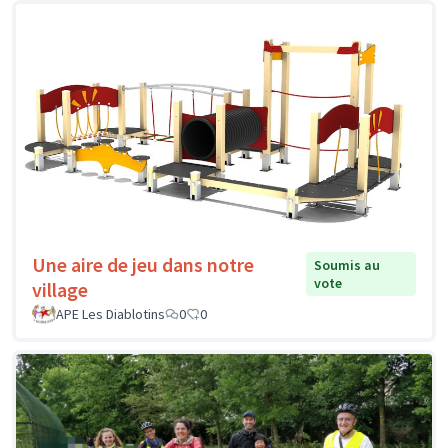
Une aire de jeu dans notre
Soumis au
vote
village
APE Les Diablotins
0
0