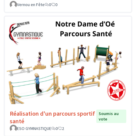
Vernou en Fête
0
0
Réalisation d'un parcours sportif
Soumis au
vote
santé
ESO GYMNASTIQUE
0
2