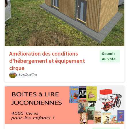
Amélioration des conditions
Soumis
au vote
d'hébergement et équipement
cirque
Héka
0
0