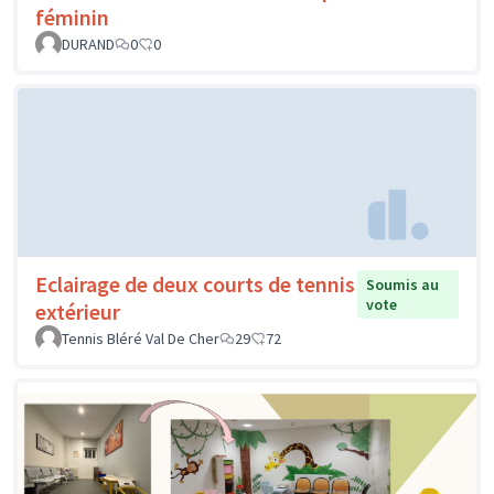
féminin
DURAND
0
0
Eclairage de deux courts de tennis
Soumis au
vote
extérieur
Tennis Bléré Val De Cher
29
72