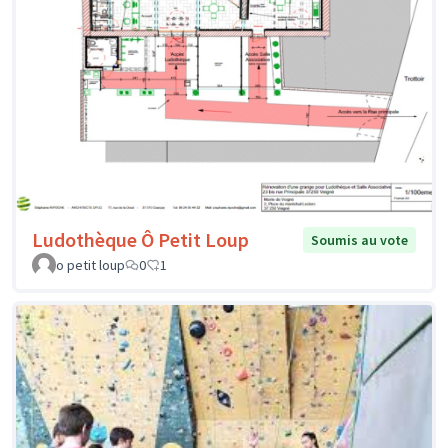
Ludothèque Ô Petit Loup
Soumis au vote
o petit loup
0
1