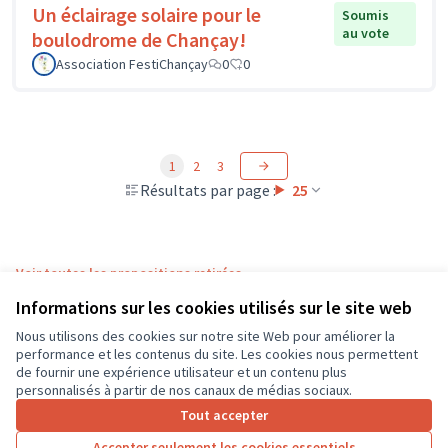
Un éclairage solaire pour le
Soumis
au vote
boulodrome de Chançay!
Association FestiChançay
0
0
1
2
3
Résultats par page :
25
Voir toutes les propositions retirées
Informations sur les cookies utilisés sur le site web
Nous utilisons des cookies sur notre site Web pour améliorer la
Conditions d'utilisation
performance et les contenus du site. Les cookies nous permettent
Paramètres des cookies
de fournir une expérience utilisateur et un contenu plus
CD37 sur X
CD37 sur Facebook
CD37 sur Instagram
CD37 sur YouTube
personnalisés à partir de nos canaux de médias sociaux.
(Lien externe)
(Lien externe)
(Lien externe)
(Lien externe)
Tout accepter
Accepter seulement les cookies essentiels