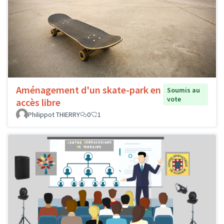
Aménagement d'un skate-park en
Soumis au
vote
accès libre
Philippot THIERRY
0
1