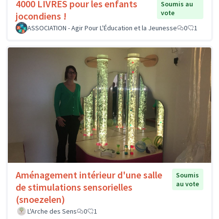
4000 LIVRES pour les enfants
Soumis au
vote
jocondiens !
ASSOCIATION - Agir Pour L'Éducation et la Jeunesse
0
1
Aménagement intérieur d'une salle
Soumis
au vote
de stimulations sensorielles
(snoezelen)
L'Arche des Sens
0
1