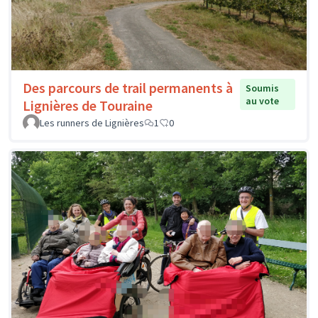
Des parcours de trail permanents à
Soumis
au vote
Lignières de Touraine
Les runners de Lignières
1
0