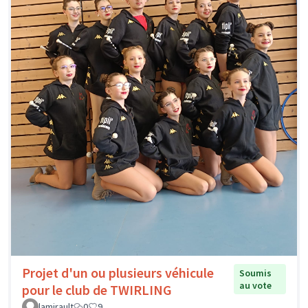
Projet d'un ou plusieurs véhicule
Soumis
au vote
pour le club de TWIRLING
lamirault
0
9