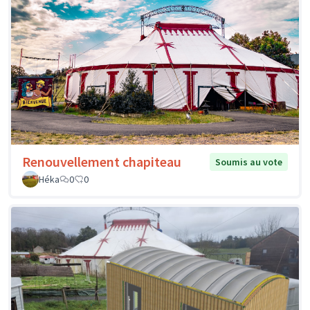
Renouvellement chapiteau
Soumis au vote
Héka
0
0