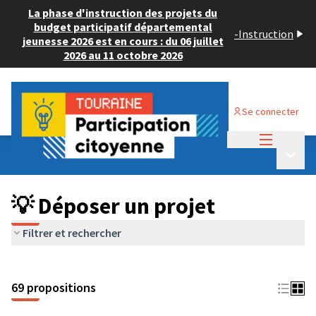
La phase d'instruction des projets du
budget participatif départemental
-
Instruction
jeunesse 2026 est en cours : du 06 juillet
2026 au 11 octobre 2026
Se connecter
Menu princi
Budget Participatif ADULTE 2024
/
Menu p
💡 Déposer un projet
💡 Déposer un projet
Filtrer et rechercher
69 propositions