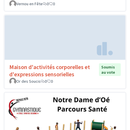
Vernou en Fête
0
0
Maison d'activités corporelles et
Soumis
au vote
d'expressions sensorielles
Or des Soucis
0
0