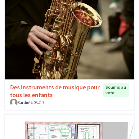
Des instruments de musique pour
Soumis au
vote
tous les enfants
Bardin
0
17