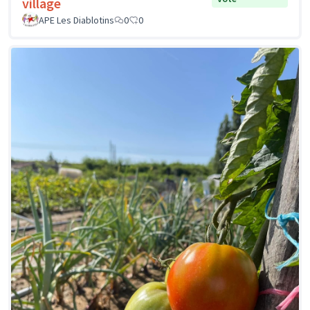
village
APE Les Diablotins
0
0