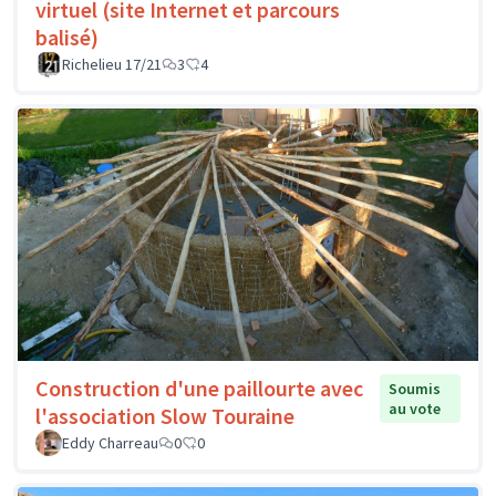
virtuel (site Internet et parcours
balisé)
Richelieu 17/21
3
4
Construction d'une paillourte avec
Soumis
au vote
l'association Slow Touraine
Eddy Charreau
0
0