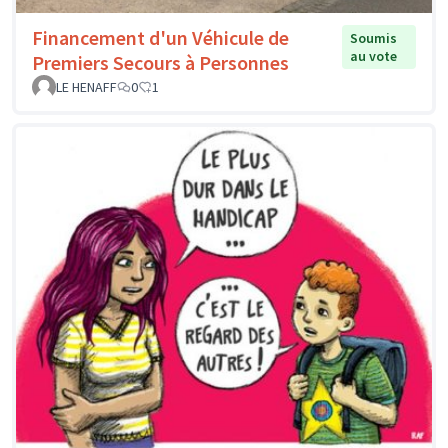
Financement d'un Véhicule de
Soumis
au vote
Premiers Secours à Personnes
LE HENAFF
0
1