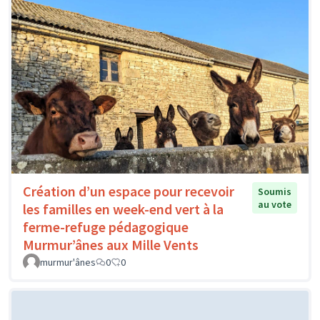
Création d’un espace pour recevoir
Soumis
au vote
les familles en week-end vert à la
ferme-refuge pédagogique
Murmur’ânes aux Mille Vents
murmur'ânes
0
0