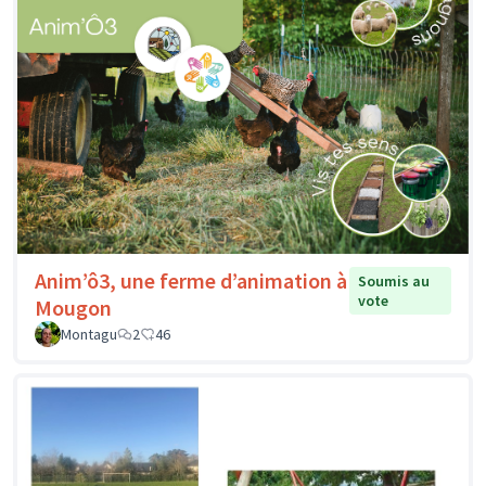
Anim’ô3, une ferme d’animation à
Soumis au
vote
Mougon
Montagu
2
46