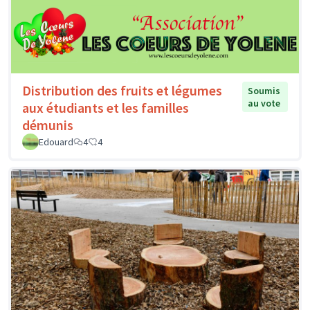
Distribution des fruits et légumes
Soumis
au vote
aux étudiants et les familles
démunis
Edouard
4
4