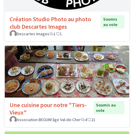
Création Studio Photo au photo
Soumis
au vote
club Descartes Images
Descartes Images
1
1
Une cuisine pour notre "Tiers-
Soumis au
vote
Vieux"
Association BEGUIN'âge Val-de-Cher
4
21