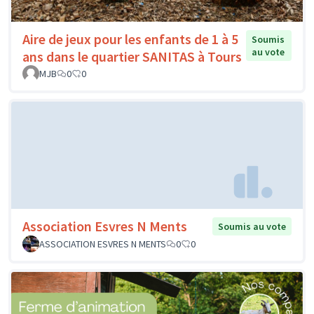
Aire de jeux pour les enfants de 1 à 5
Soumis
au vote
ans dans le quartier SANITAS à Tours
MJB
0
0
Association Esvres N Ments
Soumis au vote
ASSOCIATION ESVRES N MENTS
0
0