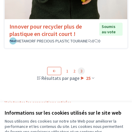
Innover pour recycler plus de
Soumis
au vote
plastique en circuit court !
METAMORF PRECIOUS PLASTIC TOURAINE
0
0
1
2
3
Résultats par page :
25
Voir toutes les propositions retirées
Informations sur les cookies utilisés sur le site web
Nous utilisons des cookies sur notre site Web pour améliorer la
Conditions d'utilisation
performance et les contenus du site. Les cookies nous permettent
Paramètres des cookies
de fournir une expérience utilisateur et un contenu plus