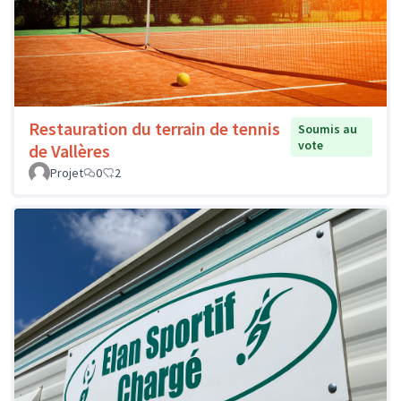
Restauration du terrain de tennis
Soumis au
vote
de Vallères
Projet
0
2