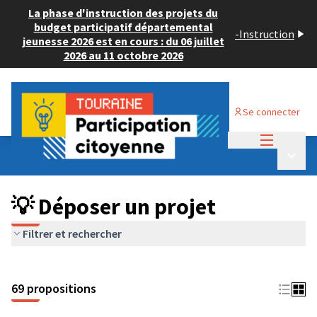
La phase d'instruction des projets du
budget participatif départemental
-
Instruction
jeunesse 2026 est en cours : du 06 juillet
2026 au 11 octobre 2026
Se connecter
Menu princi
Budget Participatif ADULTE 2024
/
Menu p
💡 Déposer un projet
💡 Déposer un projet
Filtrer et rechercher
69 propositions