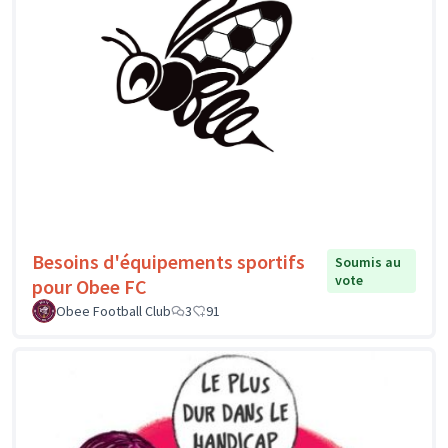
Besoins d'équipements sportifs
Soumis au
vote
pour Obee FC
Obee Football Club
3
91