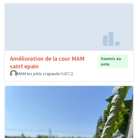
Amélioration de la cour MAM
Soumis au
vote
saint epain
MAM les ptits crapauds
0
2