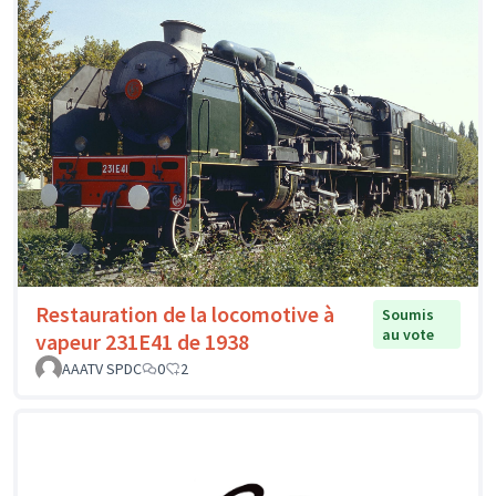
Restauration de la locomotive à
Soumis
au vote
vapeur 231E41 de 1938
AAATV SPDC
0
2