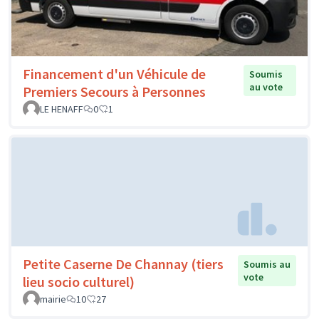
Financement d'un Véhicule de
Soumis
au vote
Premiers Secours à Personnes
LE HENAFF
0
1
Petite Caserne De Channay (tiers
Soumis au
vote
lieu socio culturel)
mairie
10
27