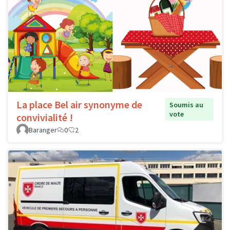
La place Bel air synonyme de
Soumis au
vote
convivialité !
Baranger
0
2