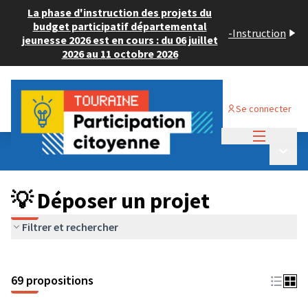
La phase d'instruction des projets du
budget participatif départemental
-
Instruction
jeunesse 2026 est en cours : du 06 juillet
2026 au 11 octobre 2026
Se connecter
Menu princi
Budget Participatif ADULTE 2024
/
Menu p
💡 Déposer un projet
💡 Déposer un projet
Filtrer et rechercher
69 propositions