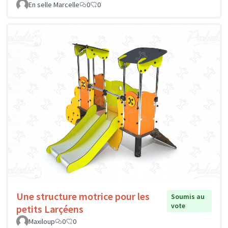
En selle Marcelle
0
0
Une structure motrice pour les
Soumis au
vote
petits Larçéens
Maxiloup
0
0