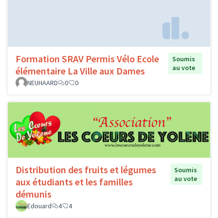
Formation SRAV Permis Vélo Ecole
Soumis
au vote
élémentaire La Ville aux Dames
NEUHAARD
0
0
Distribution des fruits et légumes
Soumis
au vote
aux étudiants et les familles
démunis
Edouard
4
4