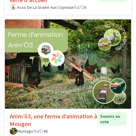
Asso De La Graine Aux Copeaux
1
6
Anim’ô3, une ferme d’animation à
Soumis au
vote
Mougon
Montagu
2
46