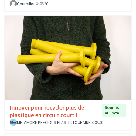
Gourbillon
0
0
Innover pour recycler plus de
Soumis
au vote
plastique en circuit court !
METAMORF PRECIOUS PLASTIC TOURAINE
0
0