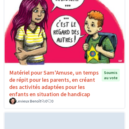
Matériel pour Sam'Amuse, un temps
Soumis
au vote
de répit pour les parents, en créant
des activités adaptées pour les
enfants en situation de handicap
Levieux Benoît
0
0