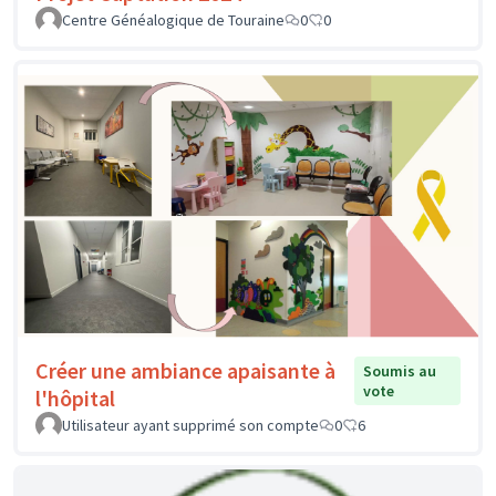
Centre Généalogique de Touraine
0
0
Créer une ambiance apaisante à
Soumis au
vote
l'hôpital
Utilisateur ayant supprimé son compte
0
6