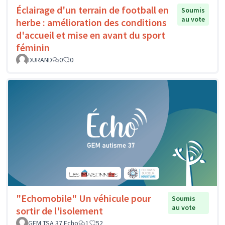
Éclairage d'un terrain de football en
Soumis
au vote
herbe : amélioration des conditions
d'accueil et mise en avant du sport
féminin
DURAND
0
0
"Echomobile" Un véhicule pour
Soumis
au vote
sortir de l'isolement
GEM TSA 37 Echo
1
52