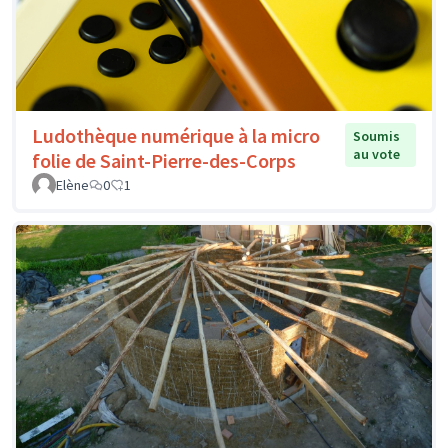
Ludothèque numérique à la micro
Soumis
au vote
folie de Saint-Pierre-des-Corps
Elène
0
1