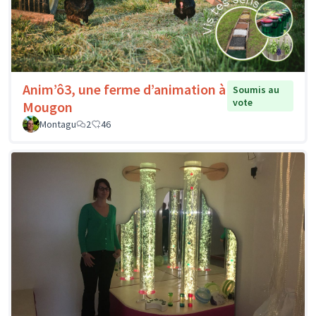
Anim’ô3, une ferme d’animation à
Soumis au
vote
Mougon
Montagu
2
46