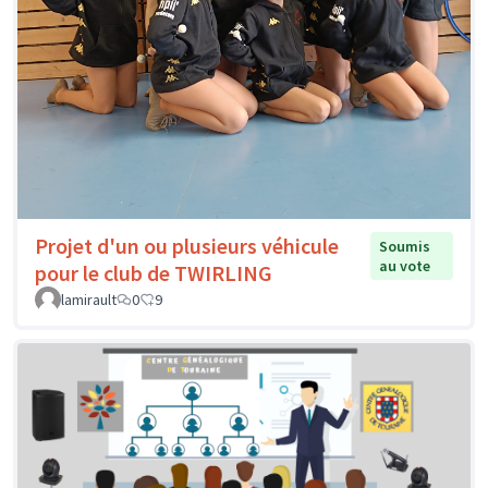
Projet d'un ou plusieurs véhicule
Soumis
au vote
pour le club de TWIRLING
lamirault
0
9