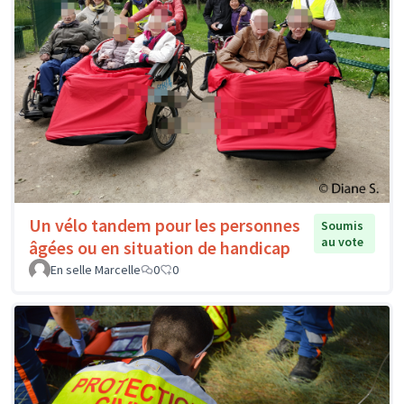
Un vélo tandem pour les personnes
Soumis
au vote
âgées ou en situation de handicap
En selle Marcelle
0
0