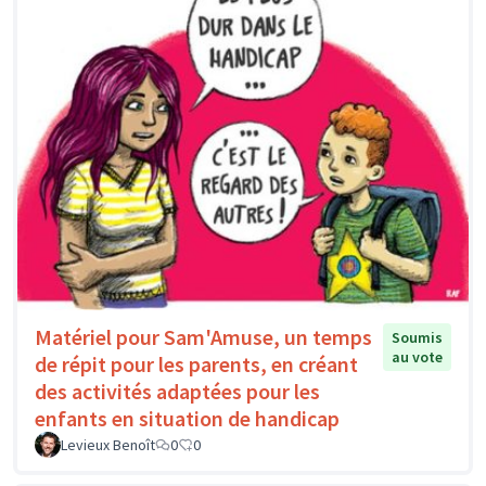
Matériel pour Sam'Amuse, un temps
Soumis
au vote
de répit pour les parents, en créant
des activités adaptées pour les
enfants en situation de handicap
Levieux Benoît
0
0