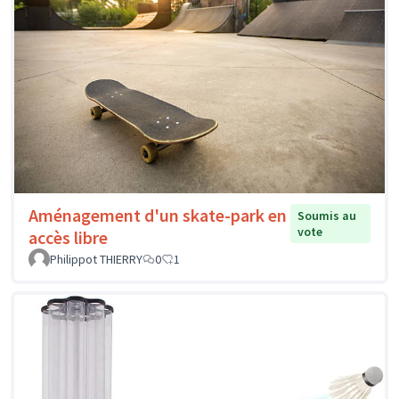
Aménagement d'un skate-park en
Soumis au
vote
accès libre
Philippot THIERRY
0
1