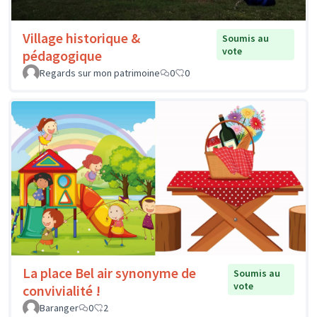
Village historique &
Soumis au
vote
pédagogique
Regards sur mon patrimoine
0
0
La place Bel air synonyme de
Soumis au
vote
convivialité !
Baranger
0
2