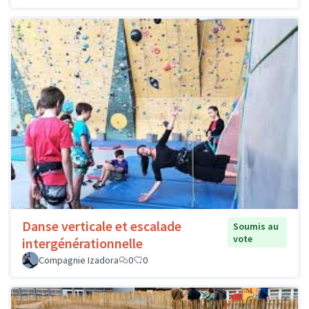
Danse verticale et escalade
Soumis au
vote
intergénérationnelle
Compagnie Izadora
0
0