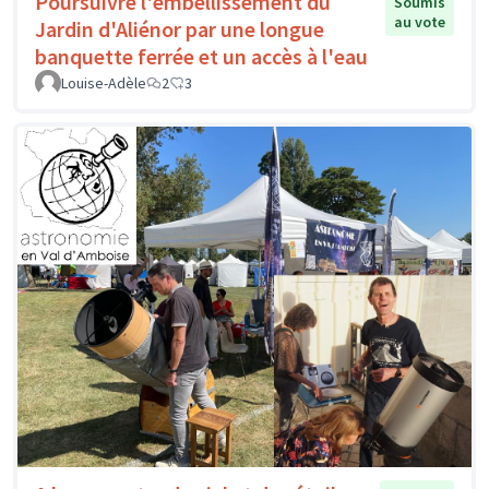
Poursuivre l'embellissement du
Soumis
au vote
Jardin d'Aliénor par une longue
banquette ferrée et un accès à l'eau
Louise-Adèle
2
3