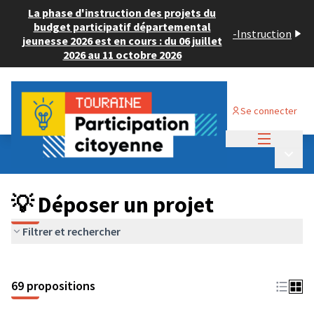
La phase d'instruction des projets du
budget participatif départemental
-
Instruction
jeunesse 2026 est en cours : du 06 juillet
2026 au 11 octobre 2026
Se connecter
Menu princi
Budget Participatif ADULTE 2024
/
Menu p
💡 Déposer un projet
💡 Déposer un projet
Filtrer et rechercher
69 propositions