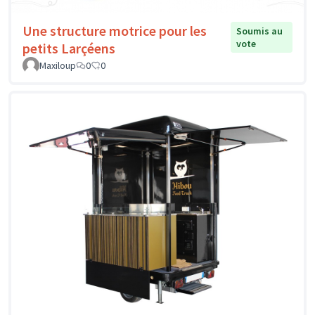
Une structure motrice pour les
Soumis au
vote
petits Larçéens
Maxiloup
0
0