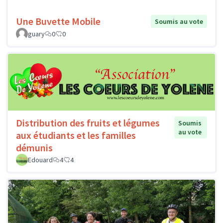
Une Buvette Mobile
Soumis au vote
guary
0
0
Distribution des fruits et légumes
Soumis
au vote
aux étudiants et les familles
démunis
Edouard
4
4