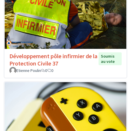
Développement pôle infirmier de la
Soumis
au vote
Protection Civile 37
Etienne Poulin
0
0