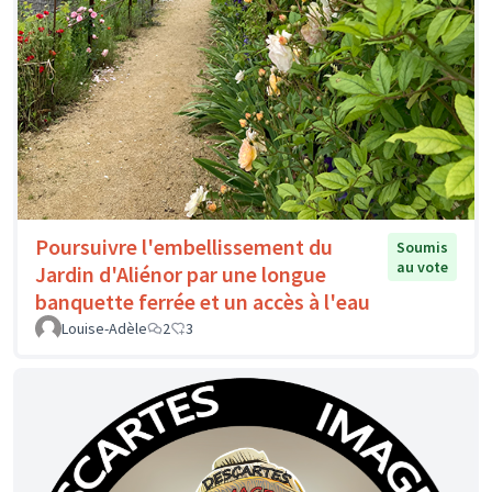
Poursuivre l'embellissement du
Soumis
au vote
Jardin d'Aliénor par une longue
banquette ferrée et un accès à l'eau
Louise-Adèle
2
3