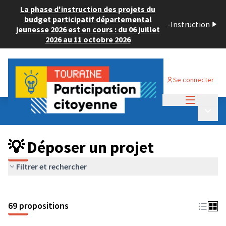
La phase d'instruction des projets du
budget participatif départemental
-
Instruction
jeunesse 2026 est en cours : du 06 juillet
2026 au 11 octobre 2026
Se connecter
Menu princi
Budget Participatif ADULTE 2024
/
Menu p
💡 Déposer un projet
💡 Déposer un projet
Filtrer et rechercher
69 propositions