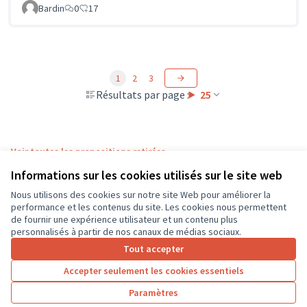
Bardin
0
17
1
2
3
Résultats par page :
25
Voir toutes les propositions retirées
Informations sur les cookies utilisés sur le site web
Nous utilisons des cookies sur notre site Web pour améliorer la
Conditions d'utilisation
performance et les contenus du site. Les cookies nous permettent
Paramètres des cookies
de fournir une expérience utilisateur et un contenu plus
CD37 sur X
CD37 sur Facebook
CD37 sur Instagram
CD37 sur YouTube
personnalisés à partir de nos canaux de médias sociaux.
(Lien externe)
(Lien externe)
(Lien externe)
(Lien externe)
Tout accepter
Accepter seulement les cookies essentiels
Licence Cre
(Lien extern
Paramètres
(Lien externe)
Site réalisé grâce au
logiciel libre Decidim
.