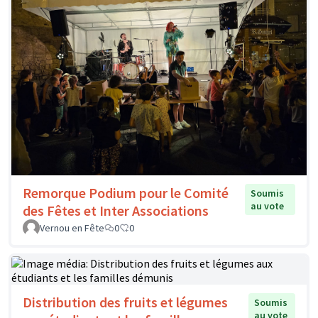
Remorque Podium pour le Comité
Soumis
au vote
des Fêtes et Inter Associations
Vernou en Fête
0
0
Distribution des fruits et légumes
Soumis
au vote