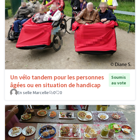
Un vélo tandem pour les personnes
Soumis
au vote
âgées ou en situation de handicap
En selle Marcelle
0
0