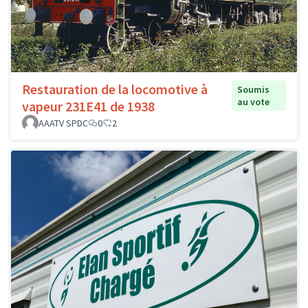
Restauration de la locomotive à
Soumis
au vote
vapeur 231E41 de 1938
AAATV SPDC
0
2