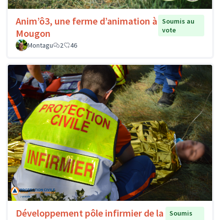
Anim’ô3, une ferme d’animation à
Soumis au
vote
Mougon
Montagu
2
46
Développement pôle infirmier de la
Soumis