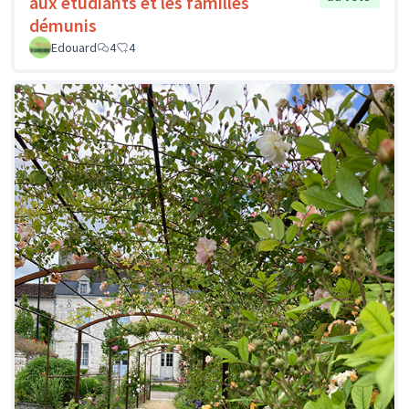
aux étudiants et les familles
démunis
Edouard
4
4