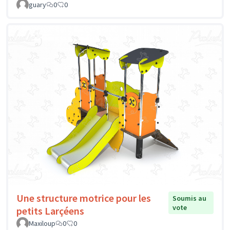
guary
0
0
Une structure motrice pour les
Soumis au
vote
petits Larçéens
Maxiloup
0
0