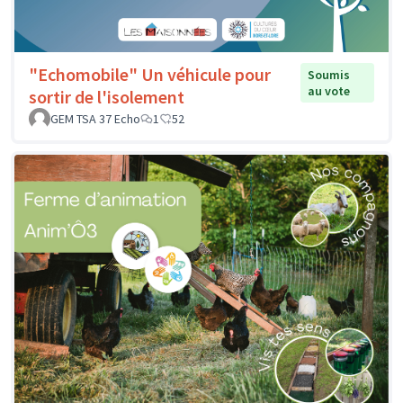
"Echomobile" Un véhicule pour
Soumis
au vote
sortir de l'isolement
GEM TSA 37 Echo
1
52