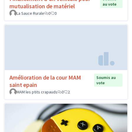
au vote
mutualisation de matériel
La Sauce Rurale
0
0
Amélioration de la cour MAM
Soumis au
vote
saint epain
MAM les ptits crapauds
0
2