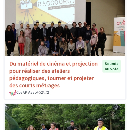
Du matériel de cinéma et projection
Soumis
au vote
pour réaliser des ateliers
pédagogiques, tourner et projeter
des courts métrages
CLeAP Asso
2
2